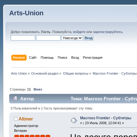
Arts-Union
Добро пожаловать,
Гость
. Пожалуйста,
войдите
или
зарегистрируйтесь
.
Начало
Сайт
Помощь
Поиск
Вход
Регистрация
Arts-Union
»
Основной раздел
»
Общие вопросы
»
Macross Frontier - Субтитры
Страницы: [
1
]
Вниз
Автор
Тема: Macross Frontier - Суб
0 Пользователей и 1 Гость просматривают эту тему.
Macross Frontier - Субтитры
Altmer
«
:
23 Июль 2008, 12:04:41 »
Администратор
Ветеран