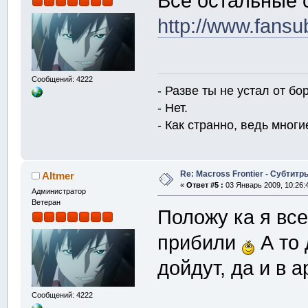
Все остальные с
http://www.fansu
Сообщений: 4222
- Разве ты не устал от б
- Нет.
- Как странно, ведь многие
Re: Macross Frontier - Субтитр
Altmer
«
Ответ #5 :
03 Январь 2009, 10:26:
Администратор
Ветеран
Положу ка я все
прибили
А то 
дойдут, да и в а
Сообщений: 4222