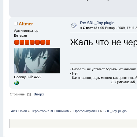
Re: SDL_Joy plugin
Altmer
«
Ответ #3 :
05 Январь 2009, 17:11:3
Администратор
Ветеран
Жаль что не че
- Разве ты не устал от борьбы, от камени
- Нет.
Сообщений: 4222
- Как странно, ведь многие так ценят покой
E. Гуляковский,
Страницы: [
1
]
Вверх
Arts-Union
»
Территория 3DOшников
»
Программулины
»
SDL_Joy plugin