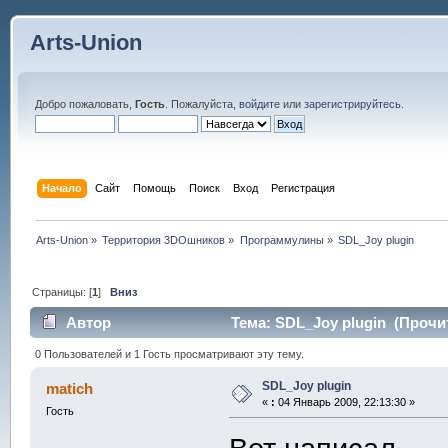
Arts-Union
Добро пожаловать,
Гость
. Пожалуйста,
войдите
или
зарегистрируйтесь
.
Начало
Сайт
Помощь
Поиск
Вход
Регистрация
Arts-Union
»
Территория 3DOшников
»
Программулины
»
SDL_Joy plugin
Страницы: [
1
]
Вниз
Автор
Тема: SDL_Joy plugin (Прочит
0 Пользователей и 1 Гость просматривают эту тему.
SDL_Joy plugin
matich
«
:
04 Январь 2009, 22:13:30 »
Гость