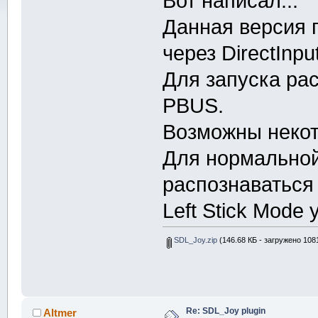
Вот написал...
Данная версия 
через DirectInpu
Для запуска ра
PBUS.
Возможны некот
Для нормальной
распознаваться 
Left Stick Mode 
SDL_Joy.zip
(146.68 КБ - загружено 1081
Re: SDL_Joy plugin
Altmer