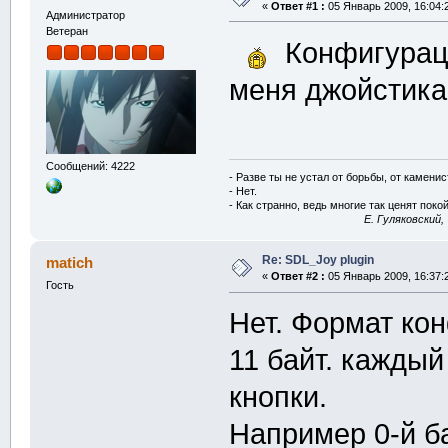
«
Ответ #1 :
05 Январь 2009, 16:04:
Администратор
Ветеран
Конфигураци
меня джойстика 
Сообщений: 4222
- Разве ты не устал от борьбы, от камени
- Нет.
- Как странно, ведь многие так ценят покой
E. Гуляковский,
Re: SDL_Joy plugin
matich
«
Ответ #2 :
05 Январь 2009, 16:37:
Гость
Нет. Формат кон
11 байт. кажды
кнопки.
Например 0-й ба