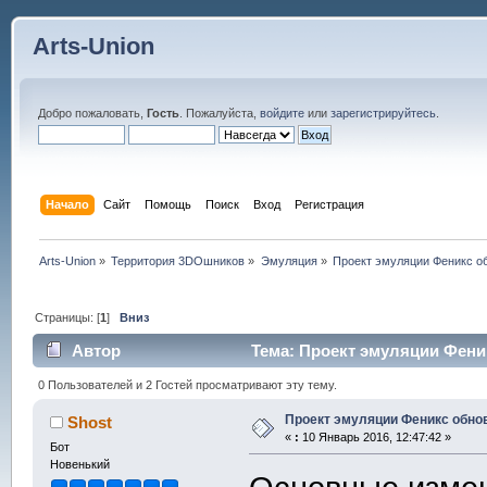
Arts-Union
Добро пожаловать,
Гость
. Пожалуйста,
войдите
или
зарегистрируйтесь
.
Начало
Сайт
Помощь
Поиск
Вход
Регистрация
Arts-Union
»
Территория 3DOшников
»
Эмуляция
»
Проект эмуляции Феникс об
Страницы: [
1
]
Вниз
Автор
Тема: Проект эмуляции Феник
0 Пользователей и 2 Гостей просматривают эту тему.
Проект эмуляции Феникс обнов
Shost
«
:
10 Январь 2016, 12:47:42 »
Бот
Новенький