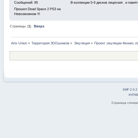
В коллекции 5-6 дисков лицензия . и памя
Сообщений: 95
Прошел Dead Space 2 PS3 на
Невозможном !!!
Страницы: [
1
]
Вверх
Arts-Union
»
Территория 3DOшников
»
Эмуляция
»
Проект эмуляции Феникс об
SMF 2.0.2
XHTM
Страница сгенери