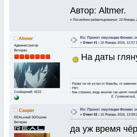
Автор: Altmer.
«
Последнее редактирование: 10 Январь 2
Re: Проект эмуляции Феникс о
Altmer
«
Ответ #1 :
10 Январь 2016, 12:57:
Администратор
Ветеран
На даты гляну
- Разве ты не устал от борьбы, от камени
- Нет.
Сообщений: 4222
- Как странно, ведь многие так ценят покой
E. Гуляковский,
Re: Проект эмуляции Феникс о
Casper
«
Ответ #2 :
10 Январь 2016, 13:09:
REALьный 3DOшник
Ветеран
да уж время чёр