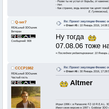
- Разве ты не устал от борьбы, от камени
- Нет.
- Как странно, ведь многие так ценят покой
E. Гуляковский,
Re: Проект эмуляции Феникс о
Q-ser7
«
Ответ #5 :
10 Январь 2016, 14:08:
REALьный 3DOшник
Ветеран
Ну тогда
Сообщений: 908
07.08.06 тоже н
«
Последнее редактирование: 10 Январь 2
Re: Проект эмуляции Феникс о
CCCP1982
«
Ответ #6 :
30 Январь 2016, 17:28:
REALьный 3DOшник
Частый гость
Altmer
Играл 1996 г. в Panasonic FZ-10 R.E.A.L. 
Имел свою версию в 1997 г. Goldstar 3DO в