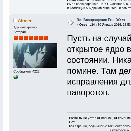
Имел свою версию в 1997 г. Goldstar 3DO в
В коллекции 5-6 дисков лицензия . и памя
Re: Возвращение FreeDO =)
Altmer
«
Ответ #34 :
30 Январь 2016, 18:53
Администратор
Ветеран
Пусть на случай
открытое ядро 
состоянии. Ника
помине. Там дел
Сообщений: 4222
исправления дл
наворотов.
- Разве ты не устал от борьбы, от камени
- Нет.
- Как странно, ведь многие так ценят покой
E. Гуляковский,