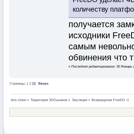
количеству платфо
получается зам
исходники Free
самым невольно
обвинения что 
«
Последнее редактирование: 30 Январь 2
Страницы:
1
2
[
3
]
Вверх
Arts-Union
»
Территория 3DOшников
»
Эмуляция
»
Возвращение FreeDO =)