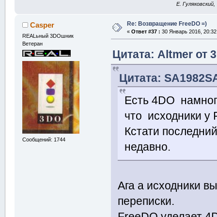
E. Гуляковский,
Re: Возвращение FreeDO =)
Casper
«
Ответ #37 :
30 Январь 2016, 20:32
REALьный 3DOшник
Ветеран
Цитата: Altmer от 
Цитата: SA1982SA
Есть 4DO намного
что исходники у 
Кстати последний
Сообщений: 1744
недавно.
Ага а исходники в
переписки.
FreeDO уделает 4D