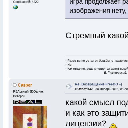
игра продолжает ра
Сообщений: 4222
изображения нету, 
Стремный какой-
- Разве ты не устал от борьбы, от камени
- Нет.
- Как странно, ведь многие так ценят покой
E. Гуляковский,
Re: Возвращение FreeDO =)
Casper
«
Ответ #32 :
30 Январь 2016, 08:20
REALьный 3DOшник
Ветеран
какой смысл п
и как это защит
лицензии?