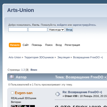
Arts-Union
Добро пожаловать,
Гость
. Пожалуйста,
войдите
или
зарегистрируйтесь
.
Начало
Сайт
Помощь
Поиск
Вход
Регистрация
Arts-Union
»
Территория 3DOшников
»
Эмуляция
»
Возвращение FreeDO =)
Страницы:
1
2
[
3
]
Вниз
Автор
Тема: Возвращение FreeDO =)
0 Пользователей и 1 Гость просматривают эту тему.
Re: Возвращение FreeDO =)
Evgen-san
«
Ответ #30 :
18 Январь 2016, 20:15
REALьный 3DOшник
Ветеран