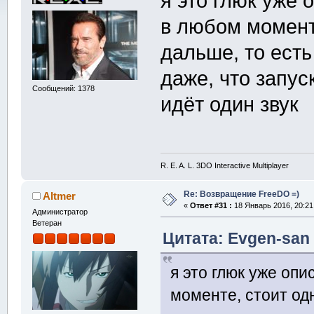
я это глюк уже
в любом моменте
дальше, то есть
даже, что запус
Сообщений: 1378
идёт один звук
R. E. A. L. 3DO Interactive Multiplayer
Re: Возвращение FreeDO =)
Altmer
«
Ответ #31 :
18 Январь 2016, 20:21
Администратор
Ветеран
Цитата: Evgen-san 
я это глюк уже оп
моменте, стоит одн