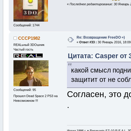
«
Последнее редактирование: 30 Январь 2
Сообщений: 1744
Re: Возвращение FreeDO =)
CCCP1982
«
Ответ #33 :
30 Январь 2016, 18:09
REALьный 3DOшник
Частый гость
Цитата: Casper от 
какой смысл подн
защитит от не соб
Сообщений: 95
Согласен, это 
Прошел Dead Space 2 PS3 на
Невозможном !!!
.
Играл 1996 г. в Panasonic FZ-10 R.E.A.L. 