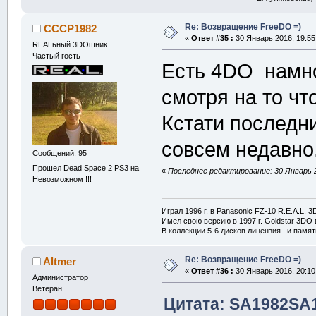
Re: Возвращение FreeDO =)
CCCP1982
«
Ответ #35 :
30 Январь 2016, 19:55
REALьный 3DOшник
Частый гость
Есть 4DO намно
смотря на то чт
Кстати последн
совсем недавно
Сообщений: 95
Прошел Dead Space 2 PS3 на
«
Последнее редактирование: 30 Январь 
Невозможном !!!
Играл 1996 г. в Panasonic FZ-10 R.E.A.L. 
Имел свою версию в 1997 г. Goldstar 3DO в
В коллекции 5-6 дисков лицензия . и памя
Re: Возвращение FreeDO =)
Altmer
«
Ответ #36 :
30 Январь 2016, 20:10
Администратор
Ветеран
Цитата: SA1982SA1