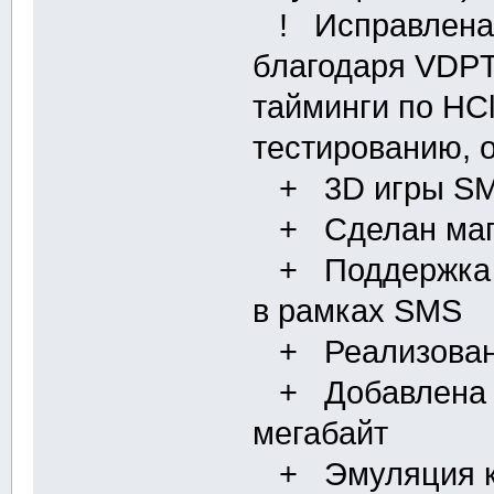
! Исправлена 
благодаря VDPT
тайминги по HCl
тестированию, 
+ 3D игры SMS
+ Сделан маппе
+ Поддержка р
в рамках SMS
+ Реализован
+ Добавлена п
мегабайт
+ Эмуляция кно