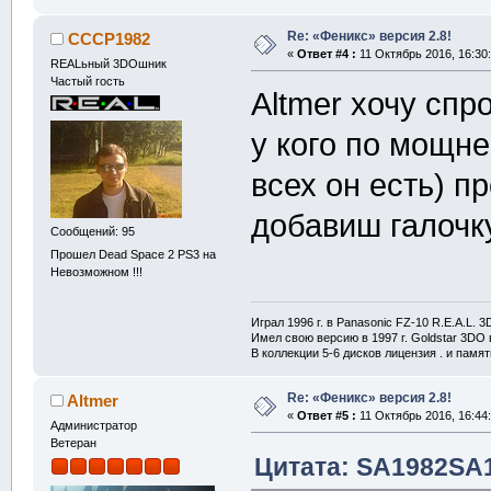
Re: «Феникс» версия 2.8!
CCCP1982
«
Ответ #4 :
11 Октябрь 2016, 16:30:
REALьный 3DOшник
Частый гость
Altmer хочу спр
у кого по мощне
всех он есть) п
добавиш галочку
Сообщений: 95
Прошел Dead Space 2 PS3 на
Невозможном !!!
Играл 1996 г. в Panasonic FZ-10 R.E.A.L. 
Имел свою версию в 1997 г. Goldstar 3DO в
В коллекции 5-6 дисков лицензия . и памя
Re: «Феникс» версия 2.8!
Altmer
«
Ответ #5 :
11 Октябрь 2016, 16:44:
Администратор
Ветеран
Цитата: SA1982SA1