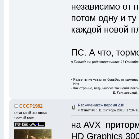
независимо от 
потом одну и ту
каждой новой п
ПС. А что, торм
«
Последнее редактирование: 11 Октябрь 
- Разве ты не устал от борьбы, от камени
- Нет.
- Как странно, ведь многие так ценят покой
E. Гуляковский,
Re: «Феникс» версия 2.8!
CCCP1982
«
Ответ #6 :
11 Октябрь 2016, 17:34:16
REALьный 3DOшник
Частый гость
на AVX приторма
HD Graphics 300