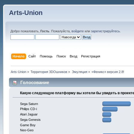
Arts-Union
Добро пожаловать,
Гость
. Пожалуйста,
войдите
или
зарегистрируйтесь
.
Начало
Сайт
Помощь
Поиск
Вход
Регистрация
Arts-Union
»
Территория 3DOшников
»
Эмуляция
»
«Феникс» версия 2.8!
Голосование
Какую следующую платформу вы хотели бы увидеть в проект
Sega Saturn
Philips CD-i
Atari Jaguar
Sega Genesis
Game Boy
Neo-Geo