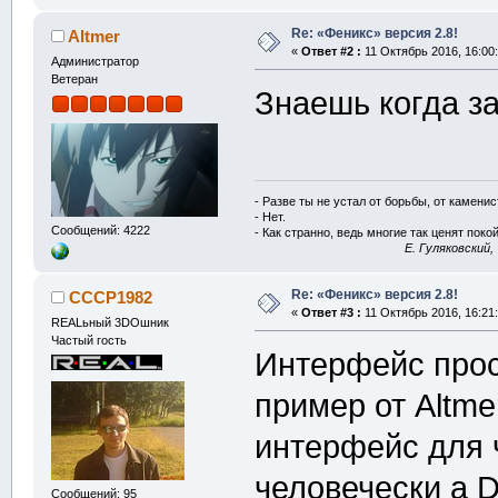
Re: «Феникс» версия 2.8!
Altmer
«
Ответ #2 :
11 Октябрь 2016, 16:00:
Администратор
Ветеран
Знаешь когда 
- Разве ты не устал от борьбы, от камени
- Нет.
Сообщений: 4222
- Как странно, ведь многие так ценят покой
E. Гуляковский,
Re: «Феникс» версия 2.8!
CCCP1982
«
Ответ #3 :
11 Октябрь 2016, 16:21:
REALьный 3DOшник
Частый гость
Интерфейс прос
пример от Altme
интерфейс для ч
человечески а 
Сообщений: 95