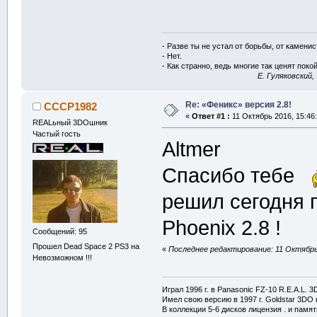
- Разве ты не устал от борьбы, от камени
- Нет.
- Как странно, ведь многие так ценят покой
E. Гуляковский,
Re: «Феникс» версия 2.8!
CCCP1982
«
Ответ #1 :
11 Октябрь 2016, 15:46:
REALьный 3DOшник
Частый гость
Altmer
Спасибо тебе
решил сегодня п
Phoenix 2.8 !
Сообщений: 95
Прошел Dead Space 2 PS3 на
«
Последнее редактирование: 11 Октябрь
Невозможном !!!
Играл 1996 г. в Panasonic FZ-10 R.E.A.L. 
Имел свою версию в 1997 г. Goldstar 3DO в
В коллекции 5-6 дисков лицензия . и памя