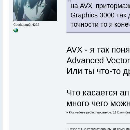
на AVX притормажи
Graphics 3000 так 
точности то я коне
Сообщений: 4222
AVX - я так пон
Advanced Vector
Или ты что-то д
Что касается ап
много чего мож
«
Последнее редактирование: 11 Октябрь 
- Разве ты не устал от борьбы, от камени