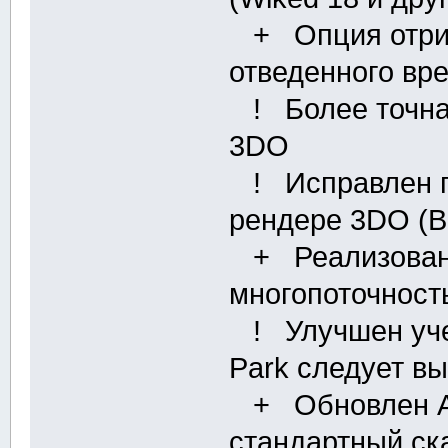
+ Опция отрис
отведенного вре
! Более точная
3DO
! Исправлен п
рендере 3DO (
+ Реализована
многопоточност
! Улучшен учет
Park следует вы
+ Обновлен Ang
стандартный ска