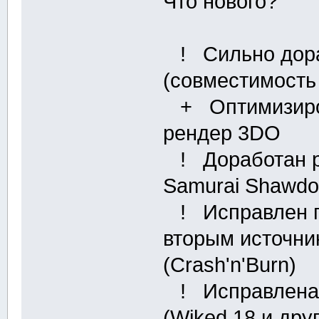
Что нового?
! Сильно дора
(совместимость
+ Оптимизиров
рендер 3DO
! Доработан р
Samurai Shawdow,
! Исправлен п
вторым источни
(Crash'n'Burn)
! Исправлена з
(Wiked 18 и дру