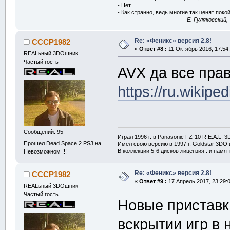
- Нет.
- Как странно, ведь многие так ценят покой
E. Гуляковский,
Re: «Феникс» версия 2.8!
CCCP1982
«
Ответ #8 :
11 Октябрь 2016, 17:54:
REALьный 3DOшник
Частый гость
AVX да все пра
https://ru.wikipe
Сообщений: 95
Играл 1996 г. в Panasonic FZ-10 R.E.A.L. 
Прошел Dead Space 2 PS3 на
Имел свою версию в 1997 г. Goldstar 3DO в
В коллекции 5-6 дисков лицензия . и памя
Невозможном !!!
Re: «Феникс» версия 2.8!
CCCP1982
«
Ответ #9 :
17 Апрель 2017, 23:29:0
REALьный 3DOшник
Частый гость
Новые приставк
вскрытии игр в 