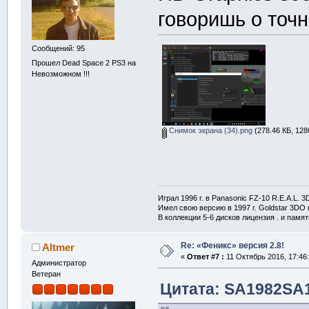
говоришь о точн
Сообщений: 95
Прошел Dead Space 2 PS3 на
Невозможном !!!
Снимок экрана (34).png
(278.46 КБ, 128
Играл 1996 г. в Panasonic FZ-10 R.E.A.L. 
Имел свою версию в 1997 г. Goldstar 3DO в
В коллекции 5-6 дисков лицензия . и памя
Re: «Феникс» версия 2.8!
Altmer
«
Ответ #7 :
11 Октябрь 2016, 17:46:
Администратор
Ветеран
Цитата: SA1982SA1