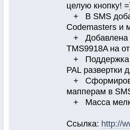
целую кнопку! =
+ В SMS добав
Codemasters и 
+ Добавлена о
TMS9918A на от
+ Поддержка ре
PAL развертки 
+ Сформирован
мапперам в SM
+ Масса мелк
Ссылка:
http://