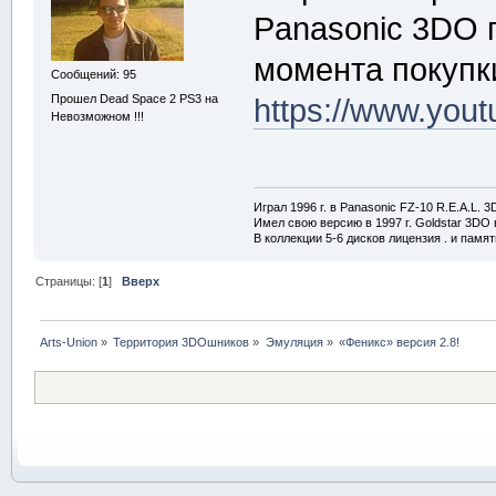
Panasonic 3DO 
момента покупк
Сообщений: 95
Прошел Dead Space 2 PS3 на
https://www.yo
Невозможном !!!
Играл 1996 г. в Panasonic FZ-10 R.E.A.L. 
Имел свою версию в 1997 г. Goldstar 3DO в
В коллекции 5-6 дисков лицензия . и памя
Страницы: [
1
]
Вверх
Arts-Union
»
Территория 3DOшников
»
Эмуляция
»
«Феникс» версия 2.8!