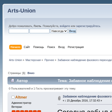
Arts-Union
Добро пожаловать,
Гость
. Пожалуйста,
войдите
или
зарегистрируйтесь
.
Начало
Сайт
Помощь
Поиск
Вход
Регистрация
Arts-Union
»
Мастерская
»
Прочее
»
Забавное наблюдение фазового перехода
Страницы: [
1
]
Вниз
Автор
Тема: Забавное наблюдение ф
0 Пользователей и 1 Гость просматривают эту тему.
Забавное наблюдение фазового
Altmer
«
:
15 Декабрь 2016, 17:32:43 »
Администратор
Ветеран