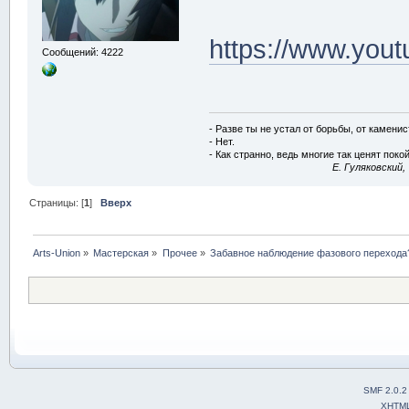
https://www.you
Сообщений: 4222
- Разве ты не устал от борьбы, от камени
- Нет.
- Как странно, ведь многие так ценят покой
E. Гуляковский,
Страницы: [
1
]
Вверх
Arts-Union
»
Мастерская
»
Прочее
»
Забавное наблюдение фазового перехода
SMF 2.0.2
XHTM