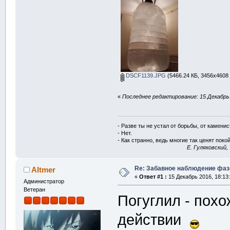
DSCF1139.JPG
(5466.24 КБ, 3456x4608 
«
Последнее редактирование: 15 Декабрь 2
- Разве ты не устал от борьбы, от камени
- Нет.
- Как странно, ведь многие так ценят покой
E. Гуляковский,
Re: Забавное наблюдение фаз
Altmer
«
Ответ #1 :
15 Декабрь 2016, 18:13:
Администратор
Ветеран
Погуглил - похо
действии