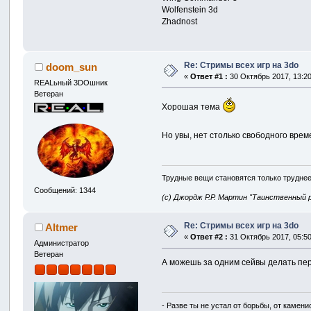
Wolfenstein 3d
Zhadnost
Re: Стримы всех игр на 3do
doom_sun
«
Ответ #1 :
30 Октябрь 2017, 13:20
REALьный 3DOшник
Ветеран
Хорошая тема
Но увы, нет столько свободного вре
Трудные вещи становятся только труднее
Сообщений: 1344
(с) Джордж Р.Р. Мартин "Таинственный 
Re: Стримы всех игр на 3do
Altmer
«
Ответ #2 :
31 Октябрь 2017, 05:50
Администратор
Ветеран
А можешь за одним сейвы делать пе
- Разве ты не устал от борьбы, от камен