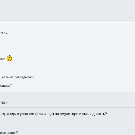
:37 »
мени
, если их откладывать.
рыцарь"
:43 »
ред каждым уровнем (или чаще) на эмуляторе и выкладывать?
истых дорог?