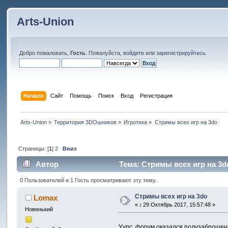
Arts-Union
Добро пожаловать,
Гость
. Пожалуйста,
войдите
или
зарегистрируйтесь
.
Начало
Сайт
Помощь
Поиск
Вход
Регистрация
Arts-Union
»
Территория 3DOшников
»
Игротека
»
Стримы всех игр на 3do
Страницы: [
1
]
2
Вниз
Автор
Тема: Стримы всех игр на 3d
0 Пользователей и 1 Гость просматривают эту тему.
Стримы всех игр на 3do
Lomax
«
:
29 Октябрь 2017, 15:57:48 »
Новенький
Уупс, форум оказался полузаброше