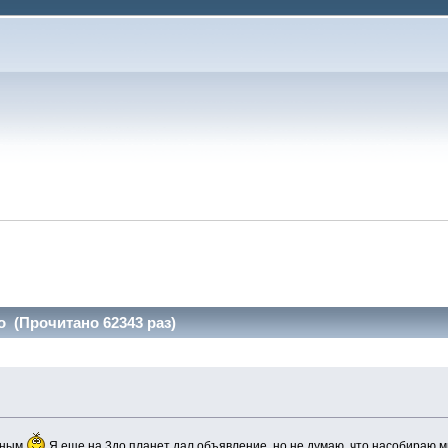
o (Прочитано 62343 раз)
нным
Я еще на 3до планет дал объявление, но не думаю, что насобираю мн