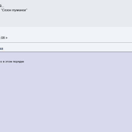
...
, "Сезон туманов"
:08 »
:48
о в этом порядке