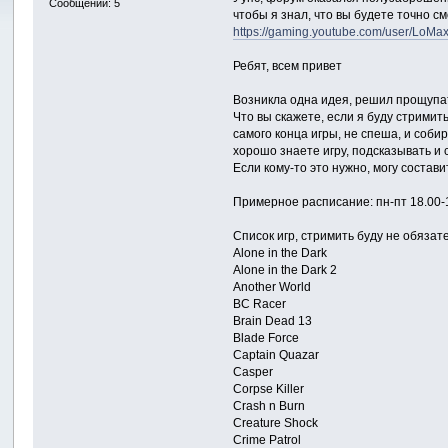
Сообщений: 5
чтобы я знал, что вы будете точно с
https://gaming.youtube.com/user/LoMa
Ребят, всем привет
Возникла одна идея, решил прощупат
Что вы скажете, если я буду стрими
самого конца игры, не спеша, и соби
хорошо знаете игру, подсказывать и 
Если кому-то это нужно, могу состав
Примерное расписание: пн-пт 18.00-19.
Список игр, стримить буду не обязат
Alone in the Dark
Alone in the Dark 2
Another World
BC Racer
Brain Dead 13
Blade Force
Captain Quazar
Casper
Corpse Killer
Crash n Burn
Creature Shock
Crime Patrol