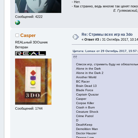
- Нет.
- Как странно, ведь многие так ценят покой
E. Гуляковский
Сообщений: 4222
Re: Стримы всех игр на 3do
Casper
«
Ответ #3 :
31 Октябрь 2017, 10:14
REALьный 3DOшник
Ветеран
Цитата: Lomax от 29 Октябрь 2017, 15:57
Список игр, стримить буду не обязательн
Alone in the Dark
Alone in the Dark 2
Another World
BC Racer
Brain Dead 13
Blade Force
Captain Quazar
Casper
Corpse Killer
Crash n Burn
Сообщений: 1744
Creature Shock
Crime Patrol
D
DeathKeep
Demolition Man
Doctor Hauzer
Dragon Lore