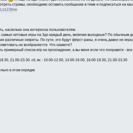
мотреть стримы, необходимо оставить сообщение в теме и подписаться на кан
xLo123/live
ь, насколько она интересна пользователям.
ть самые хитовые игры на 3до каждый день, включая выходные? По обычным дн
рая различные секреты. По сути, это будут фёрст-раны, я очень давно не игр
советовать не возбраняется. Что скажете?
ить примерный список игр на прохождение, а вы меня если что поправите - все
30, 21.00-23.30. сб, вс - 10.00-12.00, 14.00-16.00, 18.00-19.30, 21.00-23.30
ельно в этом порядке