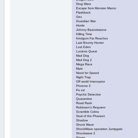
Drug Wars
Escape from Monster Manor
Flashback
Gex
Guardian War
Horde
Johnny Bazookatone
Killing Time
Kindgom Far Reaches
Last Bounty Hunter
Lost Eden
Luciene Quest
Mad Dog
Mad Dog 2
Mega Race
Myst
Need for Speed
Night Trap
Off world Interceptor
Phoenix 3
Po ed
Psychic Detective
Quarantine
Road Rash
Robinson's Requiem
Scramble Cobra
Seal of the Pharaon
Shadow
Shock Wave
ShockWave operation Jumpgate
Shockwave 2
Slayer