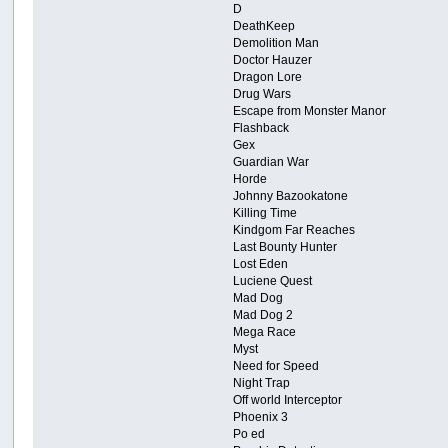
D
DeathKeep
Demolition Man
Doctor Hauzer
Dragon Lore
Drug Wars
Escape from Monster Manor
Flashback
Gex
Guardian War
Horde
Johnny Bazookatone
Killing Time
Kindgom Far Reaches
Last Bounty Hunter
Lost Eden
Luciene Quest
Mad Dog
Mad Dog 2
Mega Race
Myst
Need for Speed
Night Trap
Off world Interceptor
Phoenix 3
Po ed