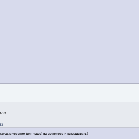
43 »
43
каждым уровнем (или чаще) на эмуляторе и выкладывать?