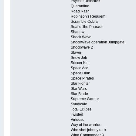
Psychic Detective
Quarantine
Road Rash
Robinson's Requiem
Scramble Cobra
Seal of the Pharaon
Shadow
Shock Wave
ShockWave operation Jumpgate
Shockwave 2
Slayer
Snow Job
Soccer Kid
Space Ace
Space Hulk
Space Pirates
Star Fighter
Star Wars
Star Blade
Supreme Warrior
Syndicate
Total Eclipse
Twisted
Virtuoso
Way of the warrior
Who shot johnny rock
Wing Commander 3