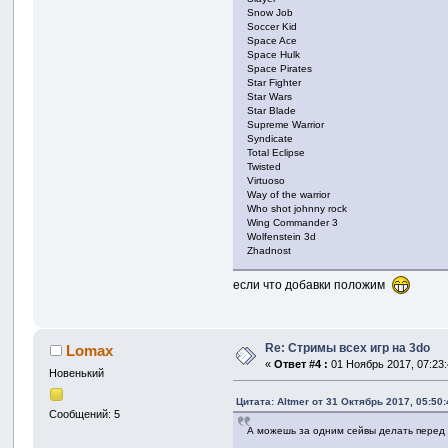
Snow Job
Soccer Kid
Space Ace
Space Hulk
Space Pirates
Star Fighter
Star Wars
Star Blade
Supreme Warrior
Syndicate
Total Eclipse
Twisted
Virtuoso
Way of the warrior
Who shot johnny rock
Wing Commander 3
Wolfenstein 3d
Zhadnost
если что добавки положим
Re: Стримы всех игр на 3do
Lomax
«
Ответ #4 :
01 Ноябрь 2017, 07:23:
Новенький
Цитата: Altmer от 31 Октябрь 2017, 05:50:
Сообщений: 5
А можешь за одним сейвы делать перед 