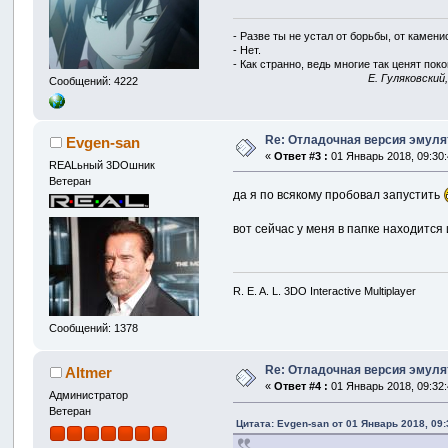
- Разве ты не устал от борьбы, от камен
- Нет.
- Как странно, ведь многие так ценят покой
E. Гуляковский
Сообщений: 4222
Re: Отладочная версия эмуля
Evgen-san
«
Ответ #3 :
01 Январь 2018, 09:30:
REALьный 3DOшник
Ветеран
да я по всякому пробовал запустить
вот сейчас у меня в папке находитс
R. E. A. L. 3DO Interactive Multiplayer
Сообщений: 1378
Re: Отладочная версия эмуля
Altmer
«
Ответ #4 :
01 Январь 2018, 09:32:
Администратор
Ветеран
Цитата: Evgen-san от 01 Январь 2018, 09: