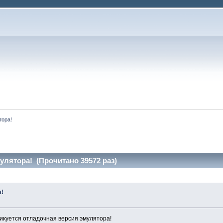
тора!
улятора! (Прочитано 39572 раз)
а!
икуется отладочная версия эмулятора!