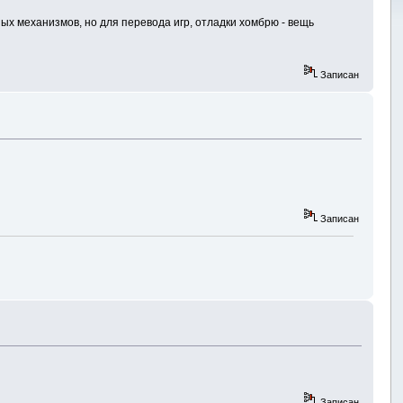
ных механизмов, но для перевода игр, отладки хомбрю - вещь
Записан
Записан
Записан