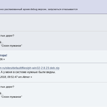
енно распакованный архив debug версии, запускаться отказывается
истых дорог?
...
, "Сезон туманов"
тора!
06 »
n.ru/sites/default/files/ph-win32-2.8.23.deb.zip
 А у меня в системе нужные были видны.
018, 09:51:47 от Altmer
»
истых дорог?
...
, "Сезон туманов"