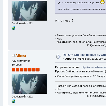
да я по всякому пробовал запустить
вот сейчас у меня в папке находится им
А что пишет?
Сообщений: 4222
- Разве ты не устал от борьбы, от камен
- Нет.
- Как странно, ведь многие так ценят покой
E. Гуляковский
Re: Отладочная версия эмуля
Altmer
«
Ответ #5 :
01 Январь 2018, 09:49:
Администратор
Ветеран
Исправил и залил:
http://www.arts-unio
Просто библиотеки не все обновил =)
«
Последнее редактирование: 01 Январь 2
- Разве ты не устал от борьбы, от камен
- Нет.
- Как странно, ведь многие так ценят покой
E. Гуляковский
Сообщений: 4222