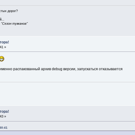
истых дорог?
...
, "Сезон туманов"
тора!
41 »
я именно распакованный архив debug версии, запускаться отказывается
тора!
43 »
30:41