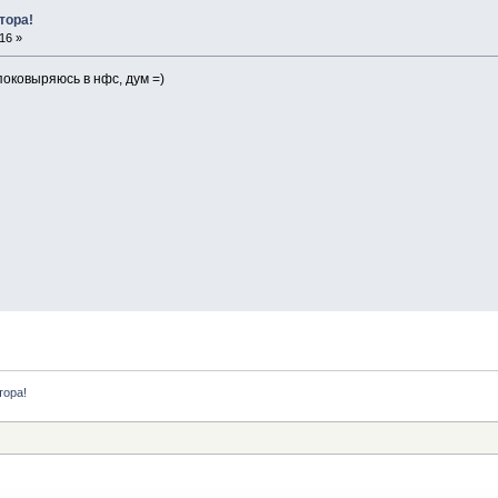
тора!
16 »
поковыряюсь в нфс, дум =)
тора!