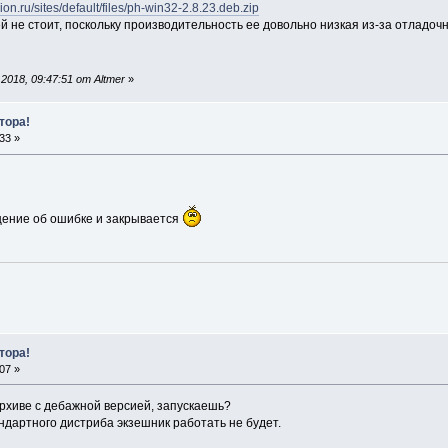
ion.ru/sites/default/files/ph-win32-2.8.23.deb.zip
ей не стоит, поскольку производительность ее довольно низкая из-за отладоч
018, 09:47:51 от Altmer
»
тора!
33 »
щение об ошибке и закрывается
тора!
07 »
архиве с дебажной версией, запускаешь?
тандартного дистриба экзешник работать не будет.