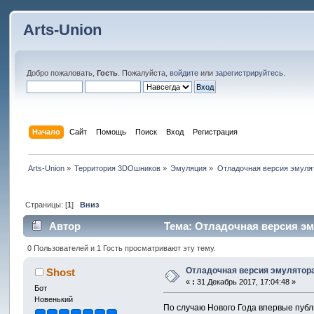
Arts-Union
Добро пожаловать,
Гость
. Пожалуйста,
войдите
или
зарегистрируйтесь
.
Начало
Сайт
Помощь
Поиск
Вход
Регистрация
Arts-Union
»
Территория 3DOшников
»
Эмуляция
»
Отладочная версия эмуля
Страницы: [
1
]
Вниз
Автор
Тема: Отладочная версия эм
0 Пользователей и 1 Гость просматривают эту тему.
Отладочная версия эмулятор
Shost
«
:
31 Декабрь 2017, 17:04:48 »
Бот
Новенький
По случаю Нового Года впервые публ