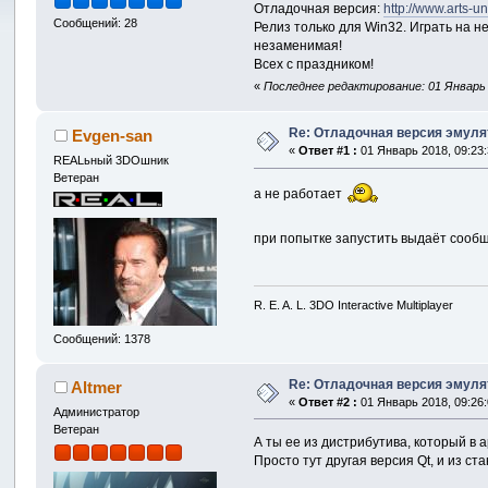
Отладочная версия:
http://www.arts-un
Сообщений: 28
Релиз только для Win32. Играть на н
незаменимая!
Всех с праздником!
«
Последнее редактирование: 01 Январь 2
Re: Отладочная версия эмуля
Evgen-san
«
Ответ #1 :
01 Январь 2018, 09:23:
REALьный 3DOшник
Ветеран
а не работает
при попытке запустить выдаёт сооб
R. E. A. L. 3DO Interactive Multiplayer
Сообщений: 1378
Re: Отладочная версия эмуля
Altmer
«
Ответ #2 :
01 Январь 2018, 09:26:
Администратор
Ветеран
А ты ее из дистрибутива, который в 
Просто тут другая версия Qt, и из с