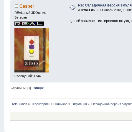
Re: Отладочная версия эмуля
Casper
«
Ответ #6 :
01 Январь 2018, 10:08:
REALьный 3DOшник
Ветеран
ща всё завилось. интересная штука, 
Сообщений: 1744
Страницы: [
1
]
Вверх
Arts-Union
»
Территория 3DOшников
»
Эмуляция
»
Отладочная версия эмуля