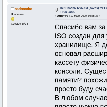
Re: Phoenix NVRAM (saves) for Eve
sadnambo
+ rus Lang.
Новенький
«
Ответ #2 :
12 Март 2020, 08:38:35 »
Сообщений: 3
Спасибо вам за
ISO создан для
хранилище. Я д
основал расшир
кассету физиче
консоли. Сущес
памяти? похожи
просто буду сча
В любом случае
просто нужно п