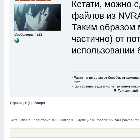
Кстати, можно 
файлов из NVR
Таким образом 
Сообщений: 4222
частично) от по
использовании 
- Разве ты не устал от борьбы, от камени
- Нет.
- Как странно, ведь многие так ценят покой
E. Гуляковский,
Страницы: [
1
]
Вверх
Arts-Union
»
Территория 3DOшников
»
Эмуляция
»
Phoenix NVRAM (saves) for E