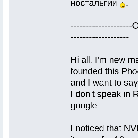
ностальгии
.
-------------------
-------------------
Hi all. I'm new m
founded this Phoe
and I want to say 
I don't speak in R
google.
I noticed that N