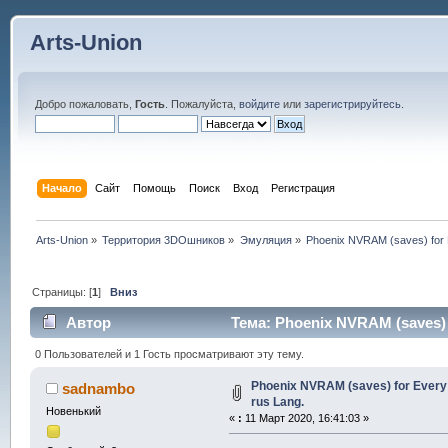
Arts-Union
Добро пожаловать,
Гость
. Пожалуйста,
войдите
или
зарегистрируйтесь
.
Начало
Сайт
Помощь
Поиск
Вход
Регистрация
Arts-Union
»
Территория 3DOшников
»
Эмуляция
»
Phoenix NVRAM (saves) for E
Страницы: [
1
]
Вниз
Автор
Тема: Phoenix NVRAM (saves) f
0 Пользователей и 1 Гость просматривают эту тему.
Phoenix NVRAM (saves) for Every g
sadnambo
rus Lang.
Новенький
«
:
11 Март 2020, 16:41:03 »