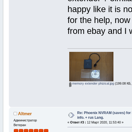
happy like it is
for the help, now
from ebay and I 
memory extender phizical.jpg
(199.08 КБ,
Re: Phoenix NVRAM (saves) for 
Altmer
info. + rus Lang.
Администратор
«
Ответ #3 :
12 Март 2020, 11:53:40 »
Ветеран