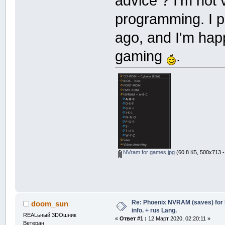
advice ? I'm not 
programming. I p
ago, and I'm hap
gaming
.
NVram for games.jpg
(60.8 КБ, 500x713 
Re: Phoenix NVRAM (saves) for 
doom_sun
info. + rus Lang.
REALьный 3DOшник
«
Ответ #1 :
12 Март 2020, 02:20:11 »
Ветеран