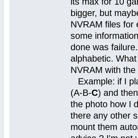
its max for 10 ga
bigger, but mayb
NVRAM files for 
some information 
done was failure
alphabetic. What 
NVRAM with the f
Example: if I pl
(A-B-
C
) and then
the photo how I
there any other s
mount them auto