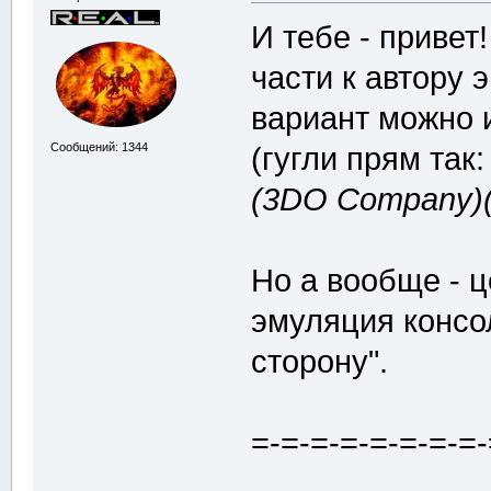
И тебе - привет
части к автору 
вариант можно 
Сообщений: 1344
(гугли прям так
(3DO Company)(
Но а вообще - 
эмуляция консол
сторону".
=-=-=-=-=-=-=-=