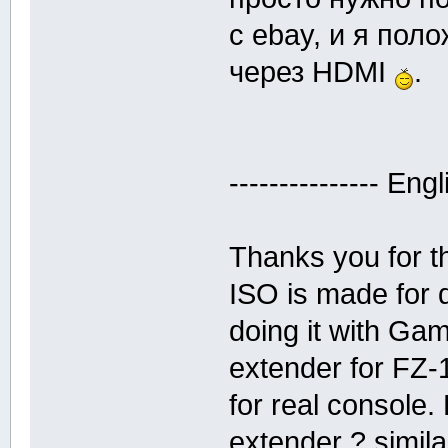
с ebay, и я пол
через HDMI
.
--------------- Engli
Thanks you for th
ISO is made for d
doing it with Ga
extender for FZ-
for real console
extender ? similar