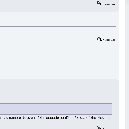
Записан
Записан
 с нашего форума - 5xbr, gpupete opgl2, hq2x, scale4xhq. Честно