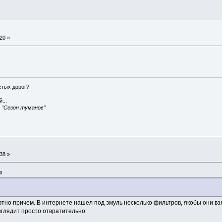
20 »
истых дорог?
...
, "Сезон туманов"
38 »
0
но причем. В интернете нашел под эмуль несколько фильтров, якобы они взяты
ыглядит просто отвратительно.