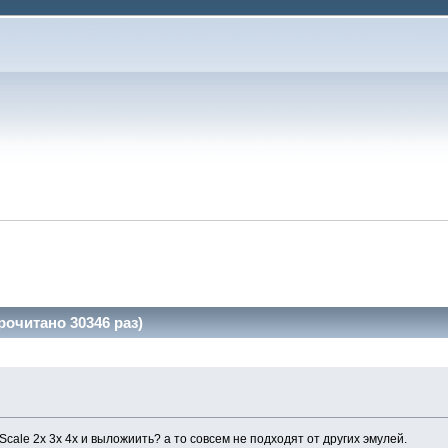
очитано 30346 раз)
cale 2x 3x 4x и выложиить? а то совсем не подходят от других эмулей.