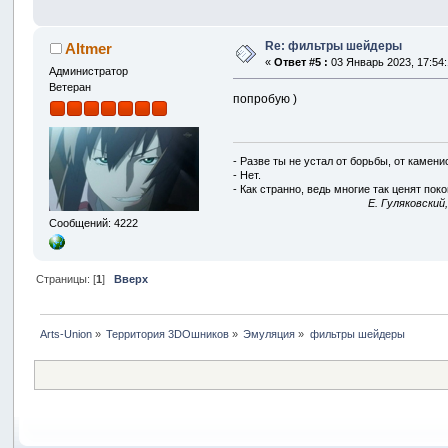
Re: фильтры шейдеры
Altmer
«
Ответ #5 :
03 Январь 2023, 17:54:
Администратор
Ветеран
попробую )
- Разве ты не устал от борьбы, от камен
- Нет.
- Как странно, ведь многие так ценят покой
E. Гуляковский
Сообщений: 4222
Страницы: [
1
]
Вверх
Arts-Union
»
Территория 3DOшников
»
Эмуляция
»
фильтры шейдеры