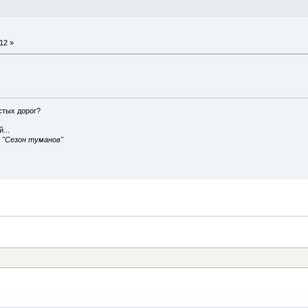
12 »
истых дорог?
...
, "Сезон туманов"