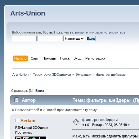
Arts-Union
Добро пожаловать,
Гость
. Пожалуйста,
войдите
или
зарегистрируйтесь
.
Начало
Сайт
Помощь
Поиск
Вход
Регистрация
Arts-Union
»
Территория 3DOшников
»
Эмуляция
»
фильтры шейдеры
Страницы: [
1
]
Вниз
Автор
Тема: фильтры шейдеры (Пр
0 Пользователей и 2 Гостей просматривают эту тему.
фильтры шейдеры
Sedabi
«
:
01 Январь 2023, 08:25:49 »
REALьный 3DOшник
Постоялец
Макс, а ты можешь сделать фильтры S