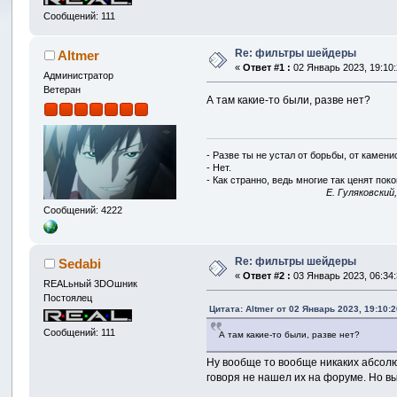
Сообщений: 111
Re: фильтры шейдеры
Altmer
«
Ответ #1 :
02 Январь 2023, 19:10:
Администратор
Ветеран
А там какие-то были, разве нет?
- Разве ты не устал от борьбы, от камен
- Нет.
- Как странно, ведь многие так ценят покой
E. Гуляковский
Сообщений: 4222
Re: фильтры шейдеры
Sedabi
«
Ответ #2 :
03 Январь 2023, 06:34:
REALьный 3DOшник
Постоялец
Цитата: Altmer от 02 Январь 2023, 19:10:2
Сообщений: 111
А там какие-то были, разве нет?
Ну вообще то вообще никаких абсолют
говоря не нашел их на форуме. Но в