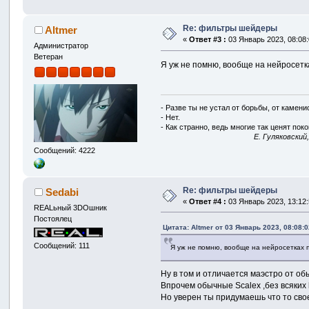
Re: фильтры шейдеры
Altmer
«
Ответ #3 :
03 Январь 2023, 08:08:
Администратор
Ветеран
Я уж не помню, вообще на нейросетк
- Разве ты не устал от борьбы, от камен
- Нет.
- Как странно, ведь многие так ценят покой
E. Гуляковский
Сообщений: 4222
Re: фильтры шейдеры
Sedabi
«
Ответ #4 :
03 Январь 2023, 13:12:
REALьный 3DOшник
Постоялец
Цитата: Altmer от 03 Январь 2023, 08:08:0
Сообщений: 111
Я уж не помню, вообще на нейросетках 
Ну в том и отличается маэстро от о
Впрочем обычные Scalex ,без всяких h
Но уверен ты придумаешь что то сво