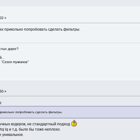
02 »
ах прикольно попробовать сделать фильтры.
истых дорог?
...
, "Сезон туманов"
50 »
2
прикольно попробовать сделать фильтры.
бычных кодеров, не стандартный подход
q lq и т.д. было бы тоже неплохо.
е уникальное.