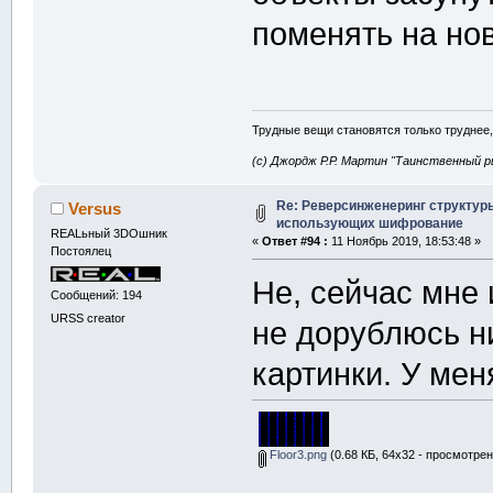
поменять на нов
Трудные вещи становятся только труднее,
(с) Джордж Р.Р. Мартин "Таинственный р
Re: Реверсинженеринг структур
Versus
использующих шифрование
REALьный 3DOшник
«
Ответ #94 :
11 Ноябрь 2019, 18:53:48 »
Постоялец
Не, сейчас мне 
Сообщений: 194
URSS creator
не дорублюсь ни
картинки. У мен
Floor3.png
(0.68 КБ, 64x32 - просмотрен