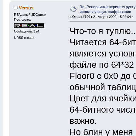
{
Re: Реверсинженеринг структ
Versus
i
использующих шифрование
REALьный 3DOшник
«
Ответ #100 :
21 Август 2020, 15:04:04 »
i
Постоялец
i
Что-то я туплю.
Сообщений: 194
URSS creator
Читается 64-бит
g.
color
(
x,y,u
}
является услов
}
файле по 64*32 
}
Floor0 с 0x0 до
void
 makemap2
обычной таблиц
{
Цвет для ячейки
int
 sk
=
32
    g.
resize
(
64-битного числ
for
(
int
 i
важно.
{
for
(
i
Но блин у меня 