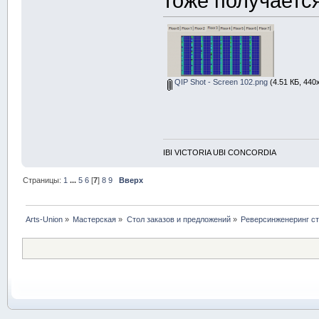
тоже получается
i
i
i
g.
color
(
x,y,u
QIP Shot - Screen 102.png
(4.51 КБ, 440
}
}
}
IBI VICTORIA UBI CONCORDIA
void
 makemap6
Страницы:
1
...
5
6
[
7
]
8
9
Вверх
{
int
 sk
=
32
Arts-Union
»
Мастерская
»
Стол заказов и предложений
»
Реверсинженеринг с
    g.
resize
(
for
(
int
 i
{
for
(
i
{