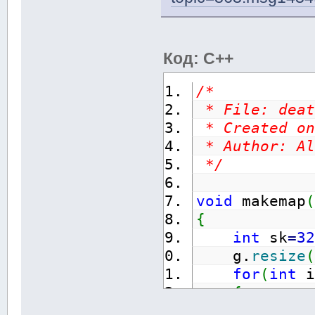
Код: C++
/*
 * File: deat
 * Created on
 * Author: Al
 */
void
 makemap
(
{
int
 sk
=
32
    g.
resize
(
for
(
int
 i
{
for
(
i