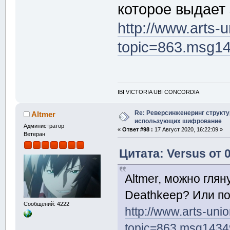
которое выдает 
http://www.arts-
topic=863.msg1
IBI VICTORIA UBI CONCORDIA
Re: Реверсинженеринг структ
Altmer
использующих шифрование
Администратор
«
Ответ #98 :
17 Август 2020, 16:22:09 »
Ветеран
Цитата: Versus от 
Altmer, можно гля
Deathkeep? Или по
Сообщений: 4222
http://www.arts-uni
topic=863.msg143