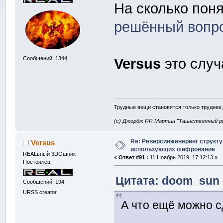
На сколько пон
решённый вопро
Сообщений: 1344
Versus
это случ
Трудные вещи становятся только труднее,
(с) Джордж Р.Р. Мартин "Таинственный р
Re: Реверсинженеринг структ
Versus
использующих шифрование
REALьный 3DOшник
«
Ответ #91 :
11 Ноябрь 2019, 17:12:13 »
Постоялец
Цитата: doom_sun о
Сообщений: 194
URSS creator
А что ещё можно с