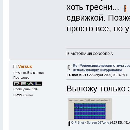
{
хоть тресни...
i
сдвижкой. Позже
i
i
просто все, но 
g.
color
(
x,y,u
}
}
IBI VICTORIA UBI CONCORDIA
}
Re: Реверсинженеринг структур
Versus
использующих шифрование
REALьный 3DOшник
void
 makemap3
«
Ответ #101 :
22 Август 2020, 09:16:59 »
Постоялец
{
Выложу только 
Сообщений: 194
int
 sk
=
32
URSS creator
    g.
resize
(
for
(
int
 i
{
for
(
i
QIP Shot - Screen 097.png
(4.17 КБ, 451
{