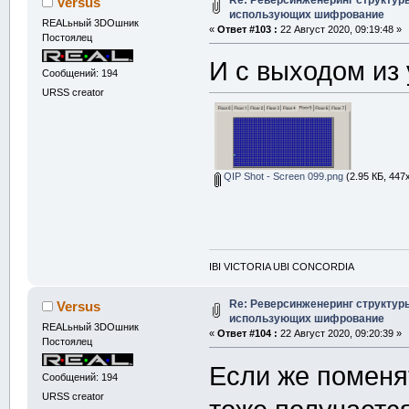
Versus
i
использующих шифрование
REALьный 3DOшник
«
Ответ #103 :
22 Август 2020, 09:19:48 »
i
Постоялец
i
И с выходом из
Сообщений: 194
URSS creator
g.
color
(
x,y,u
}
}
}
QIP Shot - Screen 099.png
(2.95 КБ, 447
void
 makemap5
{
IBI VICTORIA UBI CONCORDIA
int
 sk
=
32
    g.
resize
(
Re: Реверсинженеринг структур
Versus
использующих шифрование
for
(
int
 i
REALьный 3DOшник
«
Ответ #104 :
22 Август 2020, 09:20:39 »
Постоялец
{
for
(
i
Если же поменя
Сообщений: 194
{
URSS creator