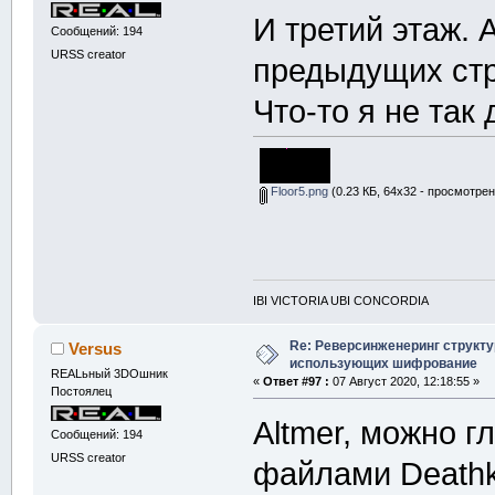
И третий этаж. 
Сообщений: 194
URSS creator
предыдущих стра
Что-то я не так 
Floor5.png
(0.23 КБ, 64x32 - просмотрен
IBI VICTORIA UBI CONCORDIA
Re: Реверсинженеринг структ
Versus
использующих шифрование
REALьный 3DOшник
«
Ответ #97 :
07 Август 2020, 12:18:55 »
Постоялец
Altmer, можно г
Сообщений: 194
URSS creator
файлами Deathk