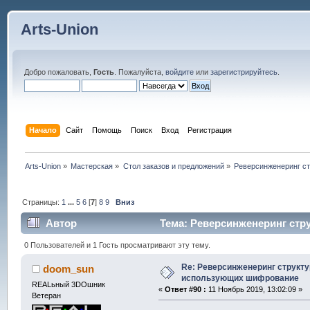
Arts-Union
Добро пожаловать,
Гость
. Пожалуйста,
войдите
или
зарегистрируйтесь
.
Начало
Сайт
Помощь
Поиск
Вход
Регистрация
Arts-Union
»
Мастерская
»
Стол заказов и предложений
»
Реверсинженеринг с
Страницы:
1
...
5
6
[
7
]
8
9
Вниз
Автор
Тема: Реверсинженеринг стр
раз)
0 Пользователей и 1 Гость просматривают эту тему.
Re: Реверсинженеринг структ
doom_sun
использующих шифрование
REALьный 3DOшник
«
Ответ #90 :
11 Ноябрь 2019, 13:02:09 »
Ветеран