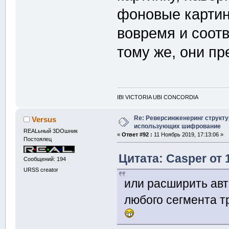
фоновые картин
вовремя и соотв
тому же, они пр
IBI VICTORIA UBI CONCORDIA
Re: Реверсинженеринг структ
Versus
использующих шифрование
REALьный 3DOшник
«
Ответ #92 :
11 Ноябрь 2019, 17:13:06 »
Постоялец
Цитата: Casper от 
Сообщений: 194
URSS creator
или расширить авт
любого сегмента т