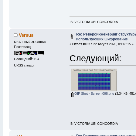
i
i
i
IBI VICTORIA UBI CONCORDIA
Re: Реверсинженеринг структур
Versus
g.
color
(
x,y,u
использующих шифрование
REALьный 3DOшник
«
Ответ #102 :
22 Август 2020, 09:18:15 »
}
Постоялец
}
Следующий:
Сообщений: 194
}
URSS creator
void
 makemap4
{
int
 sk
=
32
QIP Shot - Screen 098.png
(3.34 КБ, 451
    g.
resize
(
for
(
int
 i
{
IBI VICTORIA UBI CONCORDIA
for
(
i
{
Re: Реверсинженеринг структур