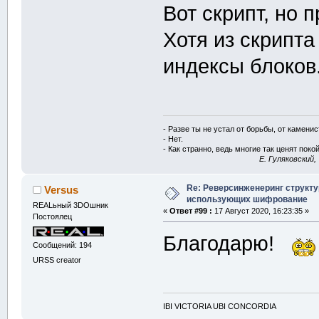
Вот скрипт, но 
{
i
Хотя из скрипт
i
индексы блоков
i
g.
color
(
x,y,u
}
- Разве ты не устал от борьбы, от камени
}
- Нет.
- Как странно, ведь многие так ценят покой
}
E. Гуляковский,
Re: Реверсинженеринг структ
Versus
void
 makemap1
использующих шифрование
REALьный 3DOшник
«
Ответ #99 :
17 Август 2020, 16:23:35 »
{
Постоялец
int
 sk
=
32
Благодарю!
Сообщений: 194
    g.
resize
(
URSS creator
for
(
int
 i
{
for
(
i
IBI VICTORIA UBI CONCORDIA