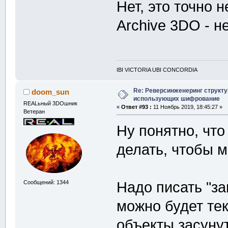
Нет, это точно н
Archive 3DO - не
IBI VICTORIA UBI CONCORDIA
Re: Реверсинженеринг структ
doom_sun
использующих шифрование
REALьный 3DOшник
«
Ответ #93 :
11 Ноябрь 2019, 18:45:27 »
Ветеран
Ну понятно, что 
делать, чтобы м
Сообщений: 1344
Надо писать "за
можно будет те
объекты засунут