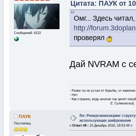
Цитата: ПАУК от 10
Омг... Здесь читал,
http://forum.3dopl
Сообщений: 4222
проверял
Дай NVRAM с сей
- Разве ты не устал от борьбы, от камени
- Нет.
- Как странно, ведь многие так ценят покой
E. Гуляковский,
Re: Реверсинженеринг структ
ПАУК
использующих шифрование
Постоялец
«
Ответ #8 :
10 Декабрь 2016, 18:53:49 »