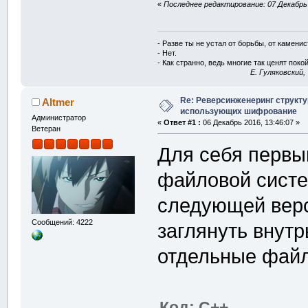
«
Последнее редактирование: 07 Декабрь 2
- Разве ты не устал от борьбы, от камени
- Нет.
- Как странно, ведь многие так ценят покой
E. Гуляковский,
Re: Реверсинженеринг структ
Altmer
использующих шифрование
Администратор
«
Ответ #1 :
06 Декабрь 2016, 13:46:07 »
Ветеран
Для себя первы
файловой сист
следующей верс
Сообщений: 4222
заглянуть внутр
отдельные файл
Код: C++