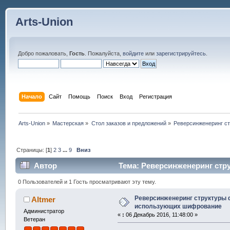
Arts-Union
Добро пожаловать,
Гость
. Пожалуйста,
войдите
или
зарегистрируйтесь
.
Начало
Сайт
Помощь
Поиск
Вход
Регистрация
Arts-Union
»
Мастерская
»
Стол заказов и предложений
»
Реверсинженеринг с
Страницы: [
1
]
2
3
...
9
Вниз
Автор
Тема: Реверсинженеринг стр
раз)
0 Пользователей и 1 Гость просматривают эту тему.
Реверсинженеринг структуры 
Altmer
использующих шифрование
Администратор
«
:
06 Декабрь 2016, 11:48:00 »
Ветеран