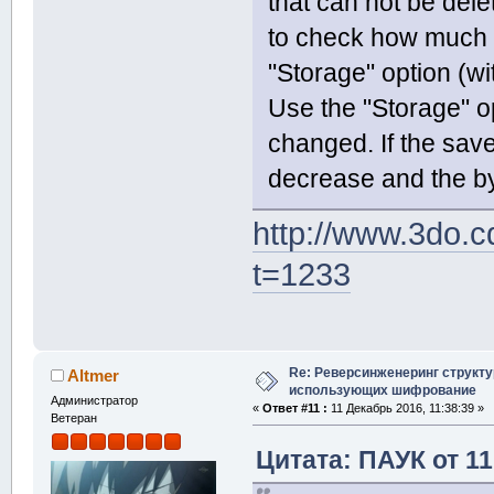
that can not be dele
to check how much n
"Storage" option (wi
Use the "Storage" o
changed. If the sav
decrease and the b
http://www.3do.c
t=1233
Re: Реверсинженеринг структ
Altmer
использующих шифрование
Администратор
«
Ответ #11 :
11 Декабрь 2016, 11:38:39 »
Ветеран
Цитата: ПАУК от 11