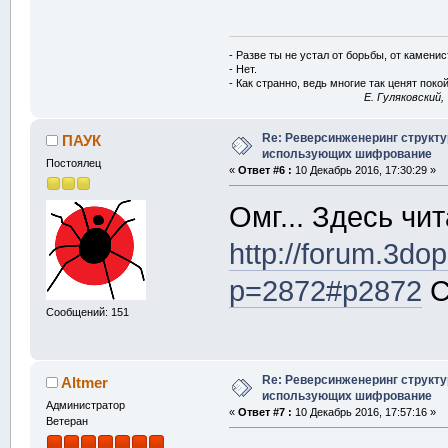
- Разве ты не устал от борьбы, от камени
- Нет.
- Как странно, ведь многие так ценят покой
E. Гуляковский,
Re: Реверсинженеринг структ
ПАУК
использующих шифрование
Постоялец
«
Ответ #6 :
10 Декабрь 2016, 17:30:29 »
Омг... Здесь чит
http://forum.3dop
p=2872#p2872
С
Сообщений: 151
Re: Реверсинженеринг структ
Altmer
использующих шифрование
Администратор
«
Ответ #7 :
10 Декабрь 2016, 17:57:16 »
Ветеран