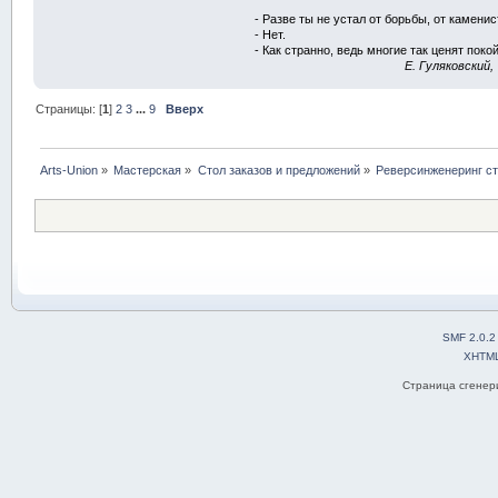
- Разве ты не устал от борьбы, от камени
- Нет.
- Как странно, ведь многие так ценят покой
E. Гуляковский,
Страницы: [
1
]
2
3
...
9
Вверх
Arts-Union
»
Мастерская
»
Стол заказов и предложений
»
Реверсинженеринг с
SMF 2.0.2
XHTM
Страница сгенери