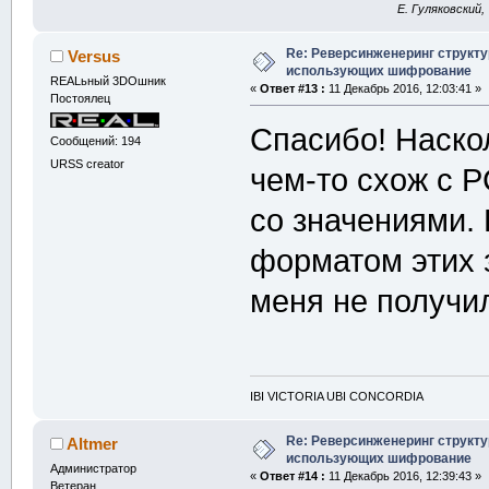
E. Гуляковский,
Re: Реверсинженеринг структ
Versus
использующих шифрование
REALьный 3DOшник
«
Ответ #13 :
11 Декабрь 2016, 12:03:41 »
Постоялец
Спасибо! Наско
Сообщений: 194
URSS creator
чем-то схож с 
со значениями. 
форматом этих з
меня не получи
IBI VICTORIA UBI CONCORDIA
Re: Реверсинженеринг структ
Altmer
использующих шифрование
Администратор
«
Ответ #14 :
11 Декабрь 2016, 12:39:43 »
Ветеран