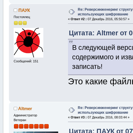
  u32b root_s
директории
Re: Реверсинженеринг структ
ПАУК
использующих шифрование
  u32b last_a
Постоялец
«
Ответ #2 :
07 Декабрь 2016, 05:50:57 »
дублирование 
Цитата: Altmer от 
  u32b avatar
двусвязном сп
В следующей верси
}
содержимого и изв
Сообщений: 151
//каждая запи
записать!
struct
 nvram_
{
Это какие фай
  u32b uniq
;
  u32b next
;
равен avatar,
Re: Реверсинженеринг структ
Altmer
  u32b prev
;
использующих шифрование
Администратор
  u32b size
;
«
Ответ #3 :
07 Декабрь 2016, 08:03:44 »
Ветеран
с записью вкл
Цитата: ПАУК от 07
  u32b head_s