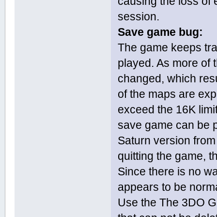
causing the loss of
session.
Save game bug:
The game keeps trac
played. As more of 
changed, which resul
of the maps are expl
exceed the 16K limi
save game can be pr
Saturn version fro
quitting the game, th
Since there is no w
appears to be norma
Use the The 3DO Ga