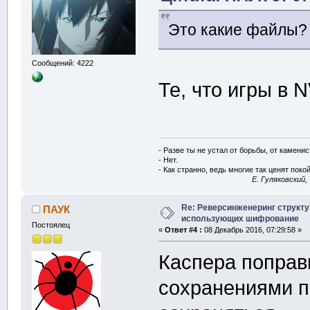
структуру rec
Это какие файлы
размером 64 б
Сообщений: 4222
//поля ниже
Те, что игры в
байта
  u32b fsize
;
следуют сразу
должен превыш
- Разве ты не устал от борьбы, от камени
  u32b zero
;
- Нет.
- Как странно, ведь многие так ценят покой
возможно это 
E. Гуляковский,
  c8   ext
[
4
]
но иногда быв
Re: Реверсинженеринг структ
ПАУК
использующих шифрование
расширения у 
Постоялец
«
Ответ #4 :
08 Декабрь 2016, 07:29:58 »
имени
Каспера поправи
  c8   file_n
}
сохранениями п