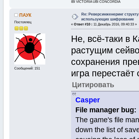
IBI VICTORIA UBI CONCORDIA
Re: Реверсинженеринг структ
ПАУК
использующих шифрование
Постоялец
«
Ответ #10 :
11 Декабрь 2016, 09:40:33 »
Не, всё-таки в 
растущим сейво
сохранения пре
Сообщений: 151
игра перестаёт 
Цитировать
Casper
File manager bug:
The game's file man
down the list of sa