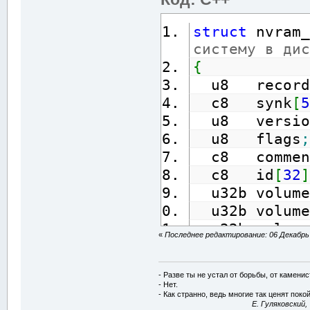
struct
 nvram_
систему в дис
{
  u8   record
  c8   synk
[
5
  u8   versio
  u8   flags
;
  c8   commen
  c8   id
[
32
]
  u32b volume
  u32b volume
  u32b volume
«
Последнее редактирование: 06 Декабрь 2
  u32b root_u
корня
- Разве ты не устал от борьбы, от камени
  u32b root_c
- Нет.
- Как странно, ведь многие так ценят покой
нет, NVRAM во
E. Гуляковский,