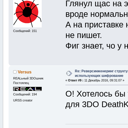
Глянул щас на э
вроде нормальн
А на приставке 
Сообщений: 151
не пишет.
Фиг знает, чо у
Re: Реверсинженеринг структ
Versus
использующих шифрование
REALьный 3DOшник
«
Ответ #9 :
11 Декабрь 2016, 09:31:07 »
Постоялец
О! Хотелось бы
Сообщений: 194
URSS creator
для 3DO Death