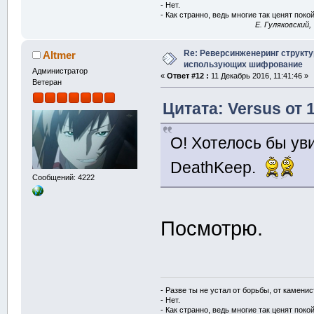
- Нет.
- Как странно, ведь многие так ценят покой
E. Гуляковский,
Re: Реверсинженеринг структ
Altmer
использующих шифрование
Администратор
«
Ответ #12 :
11 Декабрь 2016, 11:41:46 »
Ветеран
Цитата: Versus от 
О! Хотелось бы ув
DeathKeep.
Сообщений: 4222
Посмотрю.
- Разве ты не устал от борьбы, от камени
- Нет.
- Как странно, ведь многие так ценят покой