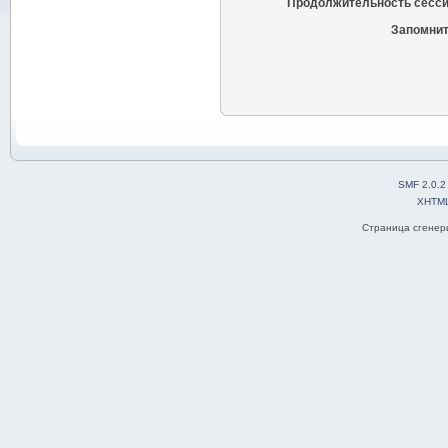
Продолжительность сесси
Запомнит
SMF 2.0.2
XHTM
Страница сгенери