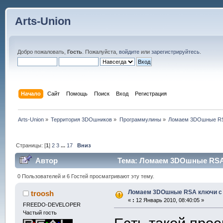
Arts-Union
Добро пожаловать,
Гость
. Пожалуйста,
войдите
или
зарегистрируйтесь
.
Начало
Сайт
Помощь
Поиск
Вход
Регистрация
Arts-Union
»
Территория 3DOшников
»
Программулины
»
Ломаем 3DOшные RS
Страницы: [
1
]
2
3
...
17
Вниз
Автор
Тема: Ломаем 3DOшные RSA 
0 Пользователей и 6 Гостей просматривают эту тему.
Ломаем 3DOшные RSA ключи с
troosh
«
:
12 Январь 2010, 08:40:05 »
FREEDO-DEVELOPER
Частый гость