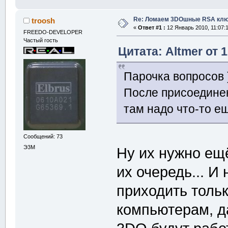
Re: Ломаем 3DOшные RSA клю
troosh
«
Ответ #1 :
12 Январь 2010, 11:07:1
FREEDO-DEVELOPER
Частый гость
Цитата: Altmer от 
Парочка вопросов 
После присоединен
там надо что-то 
Сообщений: 73
Э3М
Ну их нужно ещ
их очередь... И
приходить толь
компьютерам, д