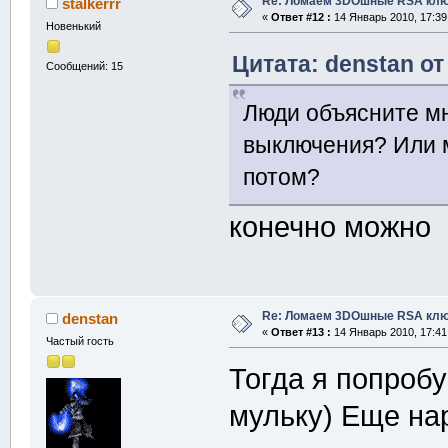
Re: Ломаем 3DOшные RSA клю
stalkerrr
«
Ответ #12 :
14 Январь 2010, 17:39
Новенький
Цитата: denstan от
Сообщений: 15
Люди объясните мн
выключения? Или 
потом?
конечно можно
Re: Ломаем 3DOшные RSA клю
denstan
«
Ответ #13 :
14 Январь 2010, 17:41
Частый гость
Тогда я попробу
мульку) Еще на