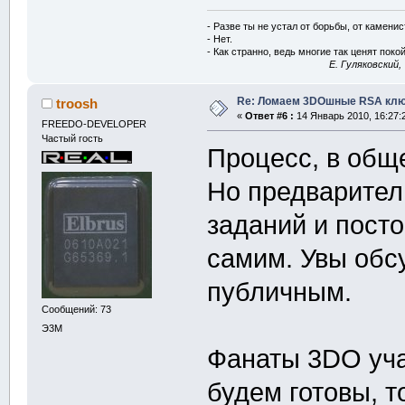
- Разве ты не устал от борьбы, от камени
- Нет.
- Как странно, ведь многие так ценят покой
E. Гуляковский,
Re: Ломаем 3DOшные RSA клю
troosh
«
Ответ #6 :
14 Январь 2010, 16:27:
FREEDO-DEVELOPER
Частый гость
Процесс, в об
Но предварител
заданий и пост
самим. Увы обс
публичным.
Сообщений: 73
Э3М
Фанаты 3DO уча
будем готовы, т