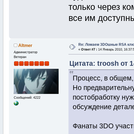
только через к
все им доступн
Re: Ломаем 3DOшные RSA клю
Altmer
«
Ответ #7 :
14 Январь 2010, 16:37:
Администратор
Ветеран
Цитата: troosh от 
Процесс, в общем
Но предварительну
постобработку нуж
Сообщений: 4222
обсуждение детал
Фанаты 3DO участв