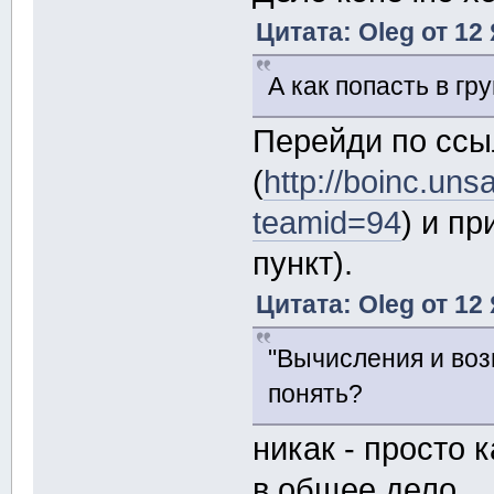
Цитата: Oleg от 12
А как попасть в гр
Перейди по ссы
(
http://boinc.un
teamid=94
) и п
пункт).
Цитата: Oleg от 12
"Вычисления и возн
понять?
никак - просто к
в общее дело.