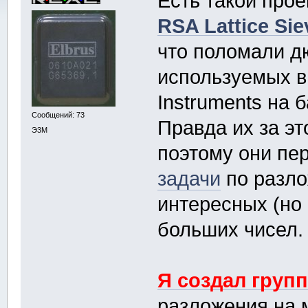
Есть такой про
RSA Lattice Siev
что поломали д
используемых в
Instruments на 
Сообщений: 73
Правда их за эт
Э3М
поэтому они пе
задачи
по разло
интересных (но 
больших чисел.
Я создал груп
разложения на 