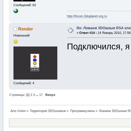
Сообщений: 62
http://forum.3doplanet.org.ru
Re: Ломаем 3DOшные RSA клю
Render
«
Ответ #14 :
14 Январь 2010, 17:56
Новенький
Подключился, 
Сообщений: 4
Страницы: [
1
]
2
3
...
17
Вверх
Arts-Union
»
Территория 3DOшников
»
Программулины
»
Ломаем 3DOшные RS