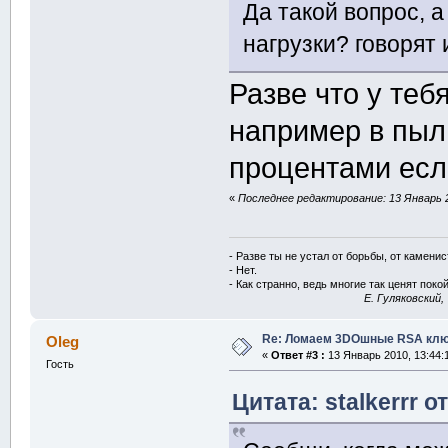
Да такой вопрос, а
нагрузки? говорят 
Разве что у теб
например в пыл
процентами есл
«
Последнее редактирование: 13 Январь 2
- Разве ты не устал от борьбы, от камени
- Нет.
- Как странно, ведь многие так ценят покой
E. Гуляковский,
Re: Ломаем 3DOшные RSA клю
Oleg
«
Ответ #3 :
13 Январь 2010, 13:44:
Гость
Цитата: stalkerrr о