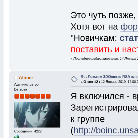
Это чуть позже,
Хотя вот на
фору
"Новичкам:
ста
поставить и на
«
Последнее редактирование: 14 Январь 2
Re: Ломаем 3DOшные RSA клю
Altmer
«
Ответ #2 :
12 Январь 2010, 14:00:
Администратор
Ветеран
Я включился - 
Зарегистриров
к группе
(
http://boinc.un
Сообщений: 4222