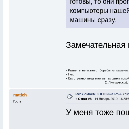
готовы, то они про
компьютеры нашей
машины сразу.
Замечательная 
- Разве ты не устал от борьбы, от камени
- Нет.
- Как странно, ведь многие так ценят покой
E. Гуляковский,
Re: Ломаем 3DOшные RSA клю
matich
«
Ответ #8 :
14 Январь 2010, 16:38:
Гость
У меня тоже по