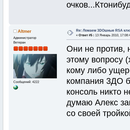
очков...Ктониб
Re: Ломаем 3DOшные RSA клю
Altmer
«
Ответ #5 :
13 Январь 2010, 17:08:
Администратор
Ветеран
Они не против,
этому вопросу (
кому либо ущер
компания 3ДО б
Сообщений: 4222
консоль никто н
думаю Алекс зав
со своей тройко