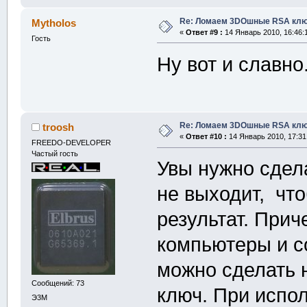
Re: Ломаем 3DOшные RSA клю
Mytholos
«
Ответ #9 :
14 Январь 2010, 16:46:
Гость
Ну вот и славно
Re: Ломаем 3DOшные RSA клю
troosh
«
Ответ #10 :
14 Январь 2010, 17:31
FREEDO-DEVELOPER
Частый гость
Увы нужно сдел
не выходит, что
результат. При
компьютеры и с
можно сделать 
Сообщений: 73
ключ. При испо
Э3М