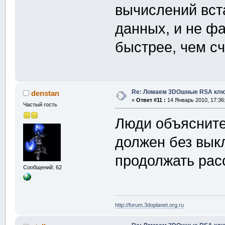
вычислений вст
данных, и не фа
быстрее, чем сч
Re: Ломаем 3DOшные RSA клю
denstan
«
Ответ #11 :
14 Январь 2010, 17:36
Частый гость
Люди объясните
должен без вык
продолжать рас
Сообщений: 62
http://forum.3doplanet.org.ru