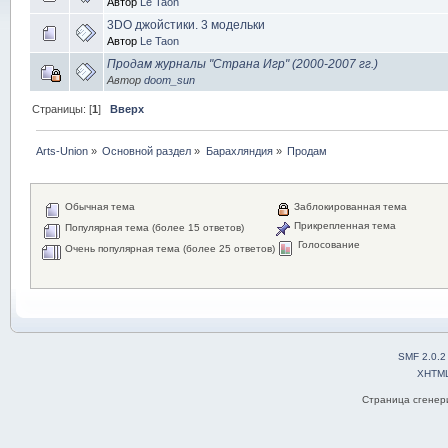
Автор
Le Taon
3DO джойстики. 3 модельки
Автор
Le Taon
Продам журналы "Страна Игр" (2000-2007 гг.)
Автор
doom_sun
Страницы: [
1
]
Вверх
Arts-Union
»
Основной раздел
»
Барахляндия
»
Продам
Обычная тема
Заблокированная тема
Прикрепленная тема
Популярная тема (более 15 ответов)
Голосование
Очень популярная тема (более 25 ответов)
SMF 2.0.2
XHTM
Страница сгенери