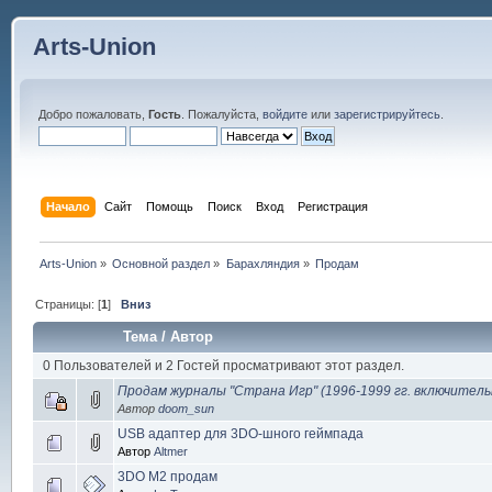
Arts-Union
Добро пожаловать,
Гость
. Пожалуйста,
войдите
или
зарегистрируйтесь
.
Начало
Сайт
Помощь
Поиск
Вход
Регистрация
Arts-Union
»
Основной раздел
»
Барахляндия
»
Продам
Страницы: [
1
]
Вниз
Тема
/
Автор
0 Пользователей и 2 Гостей просматривают этот раздел.
Продам журналы "Страна Игр" (1996-1999 гг. включительн
Автор
doom_sun
USB адаптер для 3DO-шного геймпада
Автор
Altmer
3DO M2 продам