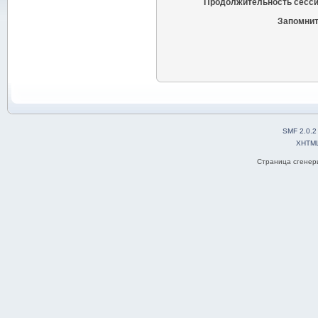
Продолжительность сесси
Запомнит
SMF 2.0.2
XHTM
Страница сгенери