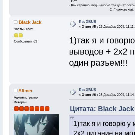
- Нет.
- Как странно, ведь многие так ценят покой
E. Гуляковский,
Re: XBUS
Black Jack
«
Ответ #5 :
23 Декабрь 2009, 11:11:
Частый гость
1)так я и говор
Сообщений: 63
выводов + 2х2 п
один разъем!!!
Re: XBUS
Altmer
«
Ответ #6 :
23 Декабрь 2009, 11:14:
Администратор
Ветеран
Цитата: Black Jack
1)так я и говорю 
2х2 питание на мот