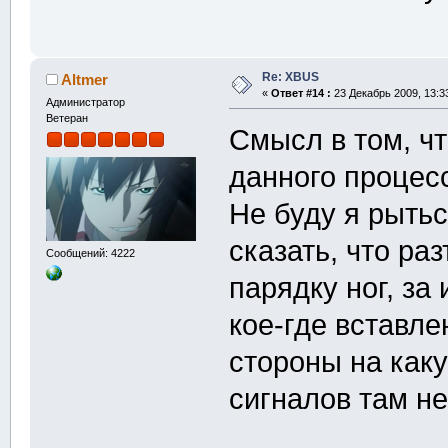
Re: XBUS
Altmer
«
Ответ #14 :
23 Декабрь 2009, 13:3
Администратор
Ветеран
Смысл в том, ч
данного процесс
Не буду я рытьс
сказать, что ра
Сообщений: 4222
парядку ног, за
кое-где вставл
стороны на каку
сигналов там не