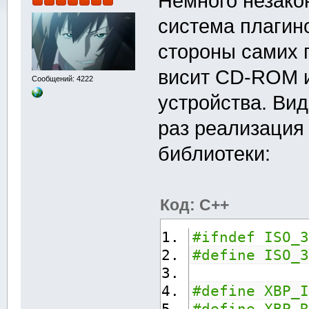
Немного незако
система плагин
стороны самих 
висит CD-ROM и
Сообщений: 4222
устройства. Вид
раз реализация
библиотеки:
Код: C++
#ifndef ISO_3
#define ISO_3
#define XBP_I
#define XBP_R