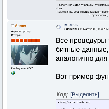
#define XBP_G
- Разве ты не устал от борьбы, от камени
#define XBP_S
- Нет.
- Как странно, ведь многие так ценят покой
E. Гуляковский,
#ifdef XBUS_E
Re: XBUS
Altmer
#define XBUS_
«
Ответ #1 :
11 Март 2009, 14:33:55 
Администратор
#else
Ветеран
Все процедуры 
#define XBUS_
#endif
битные данные,
аналогично дл
extern
"C"
{
Сообщений: 4222
XBUS_API 
void
Вот пример фун
data
)
;
#ifdef XBUS_E
Код:
[Выделить]
BOOL APIENTRY
cdrom_Device isodrive;
             