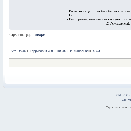
- Разве ты не устал от борьбы, от камени
- Нет.
- Как странно, ведь многие так ценят покой
E. Гуляковский,
Страницы: [
1
]
2
Вверх
Arts-Union
»
Территория 3DOшников
»
Инженерная
»
XBUS
SMF 2.0.2
XHTM
Страница сгенери