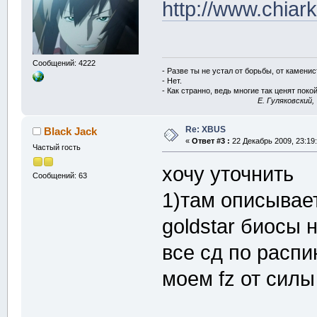
http://www.chiar
case XBP_GET_POLL:
return (void*)isod
case XBP_DESTROY:
isodrive.Destroy()
break;
case XBP_GET_SAVESIZE:
Сообщений: 4222
tmp=sizeof(cdrom_D
- Разве ты не устал от борьбы, от камени
return (void*)tmp;
- Нет.
case XBP_GET_SAVEDATA:
- Как странно, ведь многие так ценят покой
tmp=12;
E. Гуляковский,
((uint32*)data)[0]
((uint32*)data)[1]
Re: XBUS
Black Jack
((uint32*)data)[2]
«
Ответ #3 :
22 Декабрь 2009, 23:19:
memcpy(&(((uint8*)
Частый гость
break;
case XBP_SET_SAVEDATA:
хочу уточнить
if(((uint32*)data)
Сообщений: 63
xfisonew=isodrive.
1)там описывает
memcpy(&isodrive,&
isodrive.fisonew=x
fs3do_DirectSeek(x
goldstar биосы 
return (void*)1;
};
все сд по расп
return NULL;
}
моем fz от силы 