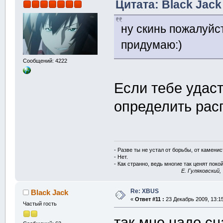
Цитата: Black Jack
ну скинь пожалуйс
придумаю:)
Сообщений: 4222
Если тебе удаст
определить расп
- Разве ты не устал от борьбы, от камени
- Нет.
- Как странно, ведь многие так ценят покой
E. Гуляковский,
Re: XBUS
Black Jack
«
Ответ #11 :
23 Декабрь 2009, 13:15
Частый гость
так мне надо с