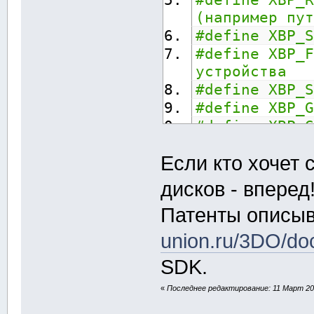
(например пут
#define XBP_S
#define XBP_F
устройства
#define XBP_S
#define XBP_G
#define XBP_G
#define XBP_S
Если кто хочет 
#define XBP_G
#define XBP_S
дисков - вперед
устройство вы
Патенты описы
реализации
#define XBP_R
union.ru/3DO/do
устройства)
SDK.
#define XBP_D
«
Последнее редактирование: 11 Март 200
#define XBP_G