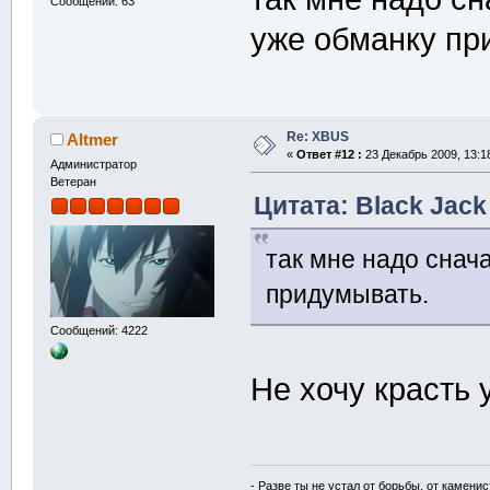
Сообщений: 63
уже обманку пр
Re: XBUS
Altmer
«
Ответ #12 :
23 Декабрь 2009, 13:1
Администратор
Ветеран
Цитата: Black Jack
так мне надо снач
придумывать.
Сообщений: 4222
Не хочу красть
- Разве ты не устал от борьбы, от камени