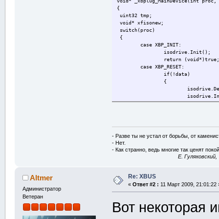
             
void* _xbplug_MainDevice(int proc,
{
uint32 tmp;
void* xfisonew;
#endif 
switch(proc)
{
}
;
case XBP_INIT:
isodrive.Init();
return (void*)true
#ifndef XBUS_
case XBP_RESET:
if(!data)
#pragma comme
{
isodrive.D
#endif
isodrive.I
}
else if(((char*)da
#endif
else isodrive.Init
break;
case XBP_SET_COMMAND:
- Разве ты не устал от борьбы, от камени
isodrive.SendComma
- Нет.
break;
- Как странно, ведь многие так ценят покой
case XBP_FIQ:
E. Гуляковский,
return (void*)isod
case XBP_GET_DATA:
Re: XBUS
Altmer
return (void*)isod
«
Ответ #2 :
11 Март 2009, 21:01:22 
case XBP_GET_STATUS:
Администратор
return (void*)isod
Ветеран
case XBP_SET_POLL:
Вот некоторая 
isodrive.SetPoll((
break;