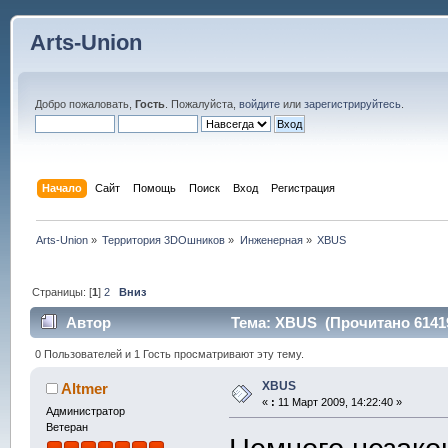
Arts-Union
Добро пожаловать,
Гость
. Пожалуйста,
войдите
или
зарегистрируйтесь
.
Начало
Сайт
Помощь
Поиск
Вход
Регистрация
Arts-Union
»
Территория 3DOшников
»
Инженерная
»
XBUS
Страницы: [
1
]
2
Вниз
Автор
Тема: XBUS (Прочитано 61419
0 Пользователей и 1 Гость просматривают эту тему.
XBUS
Altmer
«
:
11 Март 2009, 14:22:40 »
Администратор
Ветеран