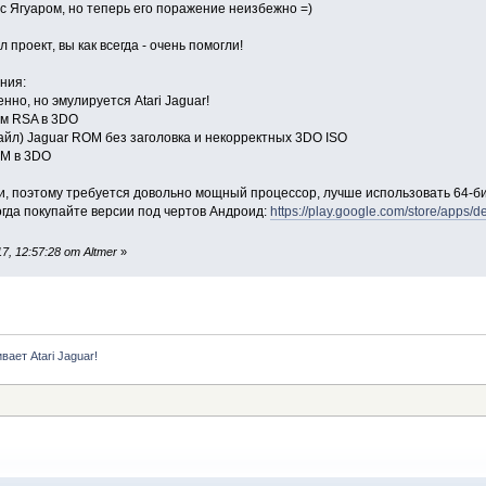
 с Ягуаром, но теперь его поражение неизбежно =)
проект, вы как всегда - очень помогли!
ния:
нно, но эмулируется Atari Jaguar!
ым RSA в 3DO
йл) Jaguar ROM без заголовка и некорректных 3DO ISO
OM в 3DO
, поэтому требуется довольно мощный процессор, лучше использовать 64-бит
гда покупайте версии под чертов Андроид:
https://play.google.com/store/apps
, 12:57:28 от Altmer
»
ает Atari Jaguar!