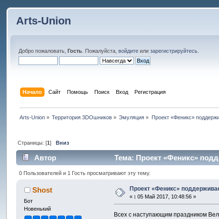
Arts-Union
Добро пожаловать,
Гость
. Пожалуйста,
войдите
или
зарегистрируйтесь
.
Начало
Сайт
Помощь
Поиск
Вход
Регистрация
Arts-Union
»
Территория 3DOшников
»
Эмуляция
»
Проект «Феникс» поддержив
Страницы: [
1
]
Вниз
Автор
Тема: Проект «Феникс» подде
0 Пользователей и 1 Гость просматривают эту тему.
Проект «Феникс» поддерживает
Shost
«
:
05 Май 2017, 10:48:56 »
Бот
Новенький
Всех с наступающим праздником Вел