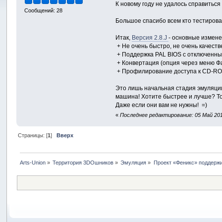
К новому году не удалось справиться
Сообщений: 28
Большое спасибо всем кто тестировал 
Итак,
Версия 2.8.J
- основные измене
+ Не очень быстро, не очень качестве
+ Поддержка PAL BIOS с отключенн
+ Конвертация (опция через меню Фа
+ Профилирование доступа к CD-R
Это лишь начальная стадия эмуляции
машина! Хотите быстрее и лучше? То
Даже если они вам не нужны! =)
«
Последнее редактирование: 05 Май 2017
Страницы: [
1
]
Вверх
Arts-Union
»
Территория 3DOшников
»
Эмуляция
»
Проект «Феникс» поддержив