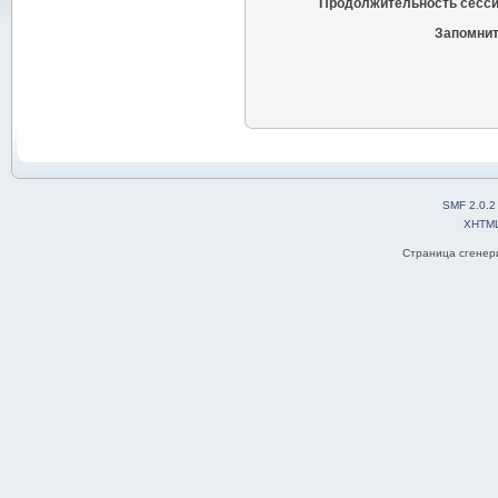
Продолжительность сесси
Запомнит
SMF 2.0.2
XHTM
Страница сгенери