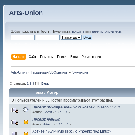
Arts-Union
Добро пожаловать,
Гость
. Пожалуйста,
войдите
или
зарегистрируйтесь
.
Начало
Сайт
Помощь
Поиск
Вход
Регистрация
Arts-Union
»
Территория 3DOшников
»
Эмуляция
Страницы:
1
2
3
[
4
]
Вниз
Тема
/
Автор
0 Пользователей и 81 Гостей просматривают этот раздел.
Проект эмуляции Феникс обновлен до версии 2.3!
Автор
Shost
«
1
2
3
...
6
»
Проект Феникс
Автор
Altmer
«
1
2
3
...
6
»
Хотите публичную версию Phoenix под Linux?