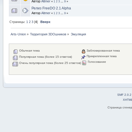
Автор
Altmer
«
1
2
3
...
9
»
Релиз FreeDO 2.1 Alpha
Автор
Altmer
«
1
2
3
...
9
»
Страницы:
1
2
3
[
4
]
Вверх
Arts-Union
»
Территория 3DOшников
»
Эмуляция
Обычная тема
Заблокированная тема
Прикрепленная тема
Популярная тема (более 15 ответов)
Голосование
Очень популярная тема (более 25 ответов)
SMF 2.0.2
XHTM
Страница сгенер