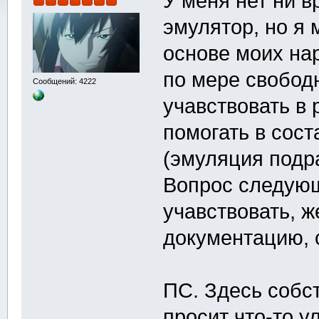
У меня нет ни 
эмулятор, но я 
основе моих нар
по мере свобод
Сообщений: 4222
учавствовать в
помогать в сос
(эмуляция подр
Вопрос следующ
учавствовать, 
документацию, 
ПС. Здесь собст
просит что-то 