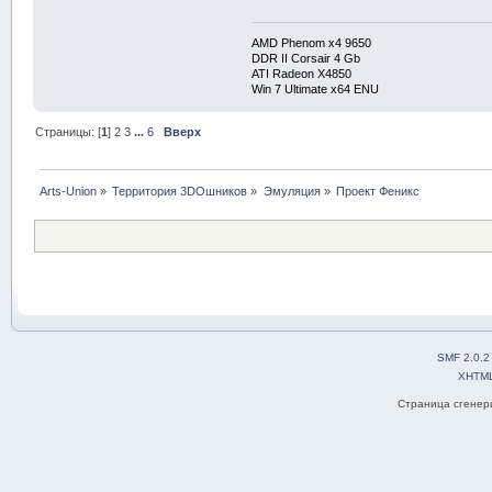
AMD Phenom x4 9650
DDR II Corsair 4 Gb
ATI Radeon X4850
Win 7 Ultimate x64 ENU
Страницы: [
1
]
2
3
...
6
Вверх
Arts-Union
»
Территория 3DOшников
»
Эмуляция
»
Проект Феникс
SMF 2.0.2
XHTM
Страница сгенери