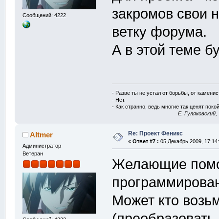
закромов свои 
Сообщений: 4222
ветку форума.
А в этой теме б
- Разве ты не устал от борьбы, от камени
- Нет.
- Как странно, ведь многие так ценят покой
E. Гуляковский,
Re: Проект Феникс
Altmer
«
Ответ #7 :
05 Декабрь 2009, 17:14:
Администратор
Ветеран
Желающие помоч
программирова
Может кто возь
(преобразовать 