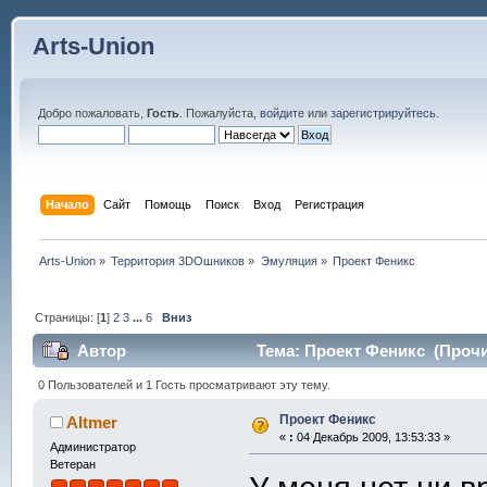
Arts-Union
Добро пожаловать,
Гость
. Пожалуйста,
войдите
или
зарегистрируйтесь
.
Начало
Сайт
Помощь
Поиск
Вход
Регистрация
Arts-Union
»
Территория 3DOшников
»
Эмуляция
»
Проект Феникс
Страницы: [
1
]
2
3
...
6
Вниз
Автор
Тема: Проект Феникс (Прочи
0 Пользователей и 1 Гость просматривают эту тему.
Проект Феникс
Altmer
«
:
04 Декабрь 2009, 13:53:33 »
Администратор
Ветеран