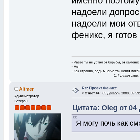
именно поэтому
надоели допрос
надоели мои отв
феникс, я готов
- Разве ты не устал от борьбы, от камени
- Нет.
- Как странно, ведь многие так ценят покой
E. Гуляковский,
Re: Проект Феникс
Altmer
«
Ответ #4 :
05 Декабрь 2009, 09:59:
Администратор
Ветеран
Цитата: Oleg от 04
Я могу почь как см