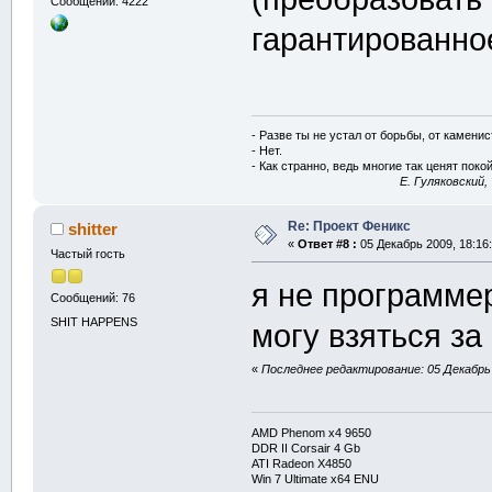
Сообщений: 4222
гарантированное
- Разве ты не устал от борьбы, от камени
- Нет.
- Как странно, ведь многие так ценят покой
E. Гуляковский,
Re: Проект Феникс
shitter
«
Ответ #8 :
05 Декабрь 2009, 18:16:
Частый гость
я не программер
Сообщений: 76
SHIT HAPPENS
могу взяться за
«
Последнее редактирование: 05 Декабрь 2
AMD Phenom x4 9650
DDR II Corsair 4 Gb
ATI Radeon X4850
Win 7 Ultimate x64 ENU