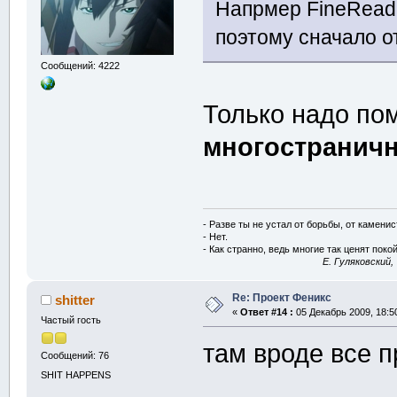
Напрмер FineReader
поэтому сначало о
Сообщений: 4222
Только надо помн
многостранич
- Разве ты не устал от борьбы, от камени
- Нет.
- Как странно, ведь многие так ценят покой
E. Гуляковский,
Re: Проект Феникс
shitter
«
Ответ #14 :
05 Декабрь 2009, 18:5
Частый гость
там вроде все п
Сообщений: 76
SHIT HAPPENS