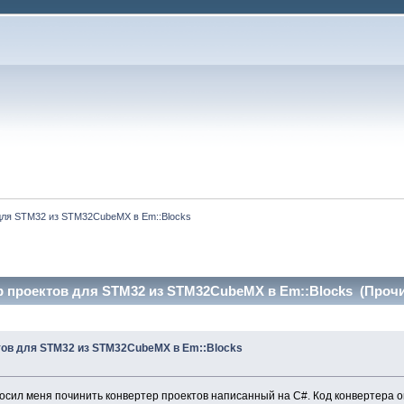
 для STM32 из STM32CubeMX в Em::Blocks
р проектов для STM32 из STM32CubeMX в Em::Blocks (Прочи
ктов для STM32 из STM32CubeMX в Em::Blocks
ил меня починить конвертер проектов написанный на C#. Код конвертера ока