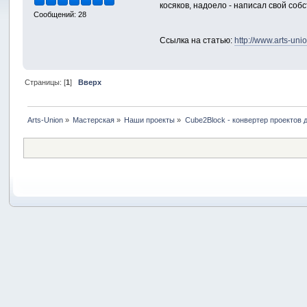
косяков, надоело - написал свой соб
Сообщений: 28
Ссылка на статью:
http://www.arts-uni
Страницы: [
1
]
Вверх
Arts-Union
»
Мастерская
»
Наши проекты
»
Cube2Block - конвертер проектов