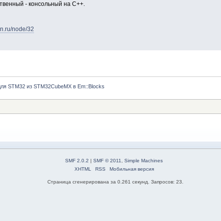
ственный - консольный на С++.
on.ru/node/32
 для STM32 из STM32CubeMX в Em::Blocks
SMF 2.0.2
|
SMF © 2011
,
Simple Machines
XHTML
RSS
Мобильная версия
Страница сгенерирована за 0.261 секунд. Запросов: 23.