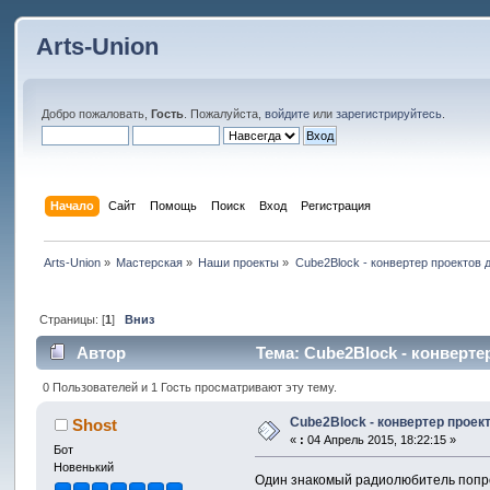
Arts-Union
Добро пожаловать,
Гость
. Пожалуйста,
войдите
или
зарегистрируйтесь
.
Начало
Сайт
Помощь
Поиск
Вход
Регистрация
Arts-Union
»
Мастерская
»
Наши проекты
»
Cube2Block - конвертер проектов
Страницы: [
1
]
Вниз
Автор
Тема: Cube2Block - конверте
0 Пользователей и 1 Гость просматривают эту тему.
Cube2Block - конвертер прое
Shost
«
:
04 Апрель 2015, 18:22:15 »
Бот
Новенький
Один знакомый радиолюбитель попрос