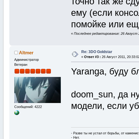
точно так же сд
ему (если консо
помойке или ещё
«
Последнее редактирование: 26 Август 2
Re: 3DO Goldstar
Altmer
«
Ответ #3 :
26 Август 2011, 20:33:0
Администратор
Ветеран
Yaranga, буду б
doom_sun, да ну
модели, если у
Сообщений: 4222
- Разве ты не устал от борьбы, от камени
- Нет.