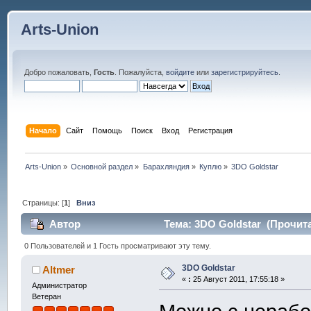
Arts-Union
Добро пожаловать,
Гость
. Пожалуйста,
войдите
или
зарегистрируйтесь
.
Начало
Сайт
Помощь
Поиск
Вход
Регистрация
Arts-Union
»
Основной раздел
»
Барахляндия
»
Куплю
»
3DO Goldstar
Страницы: [
1
]
Вниз
Автор
Тема: 3DO Goldstar (Прочита
0 Пользователей и 1 Гость просматривают эту тему.
3DO Goldstar
Altmer
«
:
25 Август 2011, 17:55:18 »
Администратор
Ветеран