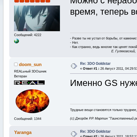
Можно с нерабо
время, теперь в
Сообщений: 4222
- Разве ты не устал от борьбы, от камени
- Нет.
- Как странно, ведь многие так ценят покой
E. Гуляковский,
Re: 3DO Goldstar
doom_sun
«
Ответ #1 :
26 Август 2011, 04:29:5
REALьный 3DOшник
Ветеран
Именно GS нуже
Трудные вещи становятся только труднее,
(с) Джордж Р.Р. Мартин "Таинственный р
Сообщений: 1344
Re: 3DO Goldstar
Yaranga
«
Ответ #2 :
26 Август 2011, 18:52:1