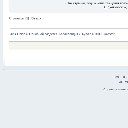
- Как странно, ведь многие так ценят покой
E. Гуляковский,
Страницы: [
1
]
Вверх
Arts-Union
»
Основной раздел
»
Барахляндия
»
Куплю
»
3DO Goldstar
SMF 2.0.2
XHTM
Страница сгенери