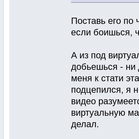
Поставь его по 
если боишься, ч
А из под вирту
добьешься - ни 
меня к стати эт
подцепился, я н
видео разумеетс
виртуальную ма
делал.