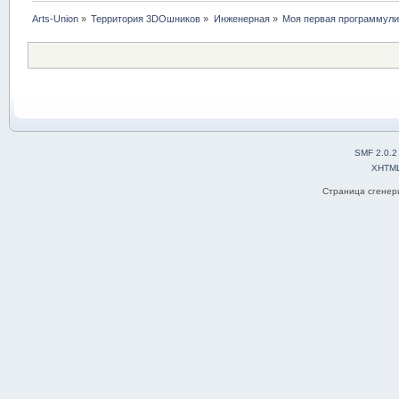
Arts-Union
»
Территория 3DOшников
»
Инженерная
»
Моя первая программулин
SMF 2.0.2
XHTM
Страница сгенери