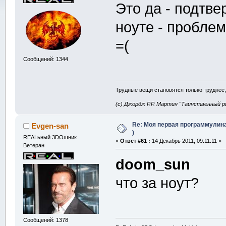
Это да - подтве
ноуте - проблем
=(
Сообщений: 1344
Трудные вещи становятся только труднее,
(с) Джордж Р.Р. Мартин "Таинственный р
Re: Моя первая программулина
Evgen-san
)
REALьный 3DOшник
«
Ответ #61 :
14 Декабрь 2011, 09:11:11 »
Ветеран
doom_sun
что за ноут?
Сообщений: 1378