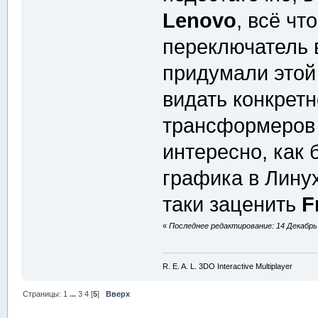
Lenovo
, всё чт
переключатель в
придумали этой
видать конкрет
трансформеро
интересно, как 
графика в Линух
таки заценить
F
«
Последнее редактирование: 14 Декабрь 
R. E. A. L. 3DO Interactive Multiplayer
Страницы:
1
...
3
4
[
5
]
Вверх