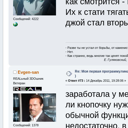
как смотрится -
Их к стати тяга
Сообщений: 4222
джой стал вторы
- Разве ты не устал от борьбы, от камени
- Нет.
- Как странно, ведь многие так ценят покой
E. Гуляковский,
Re: Моя первая программулина
Evgen-san
)
REALьный 3DOшник
«
Ответ #73 :
14 Декабрь 2011, 19:28:06 »
Ветеран
заработала у м
ли кнопочку нуж
обычной функци
недостаточно, 
Сообщений: 1378