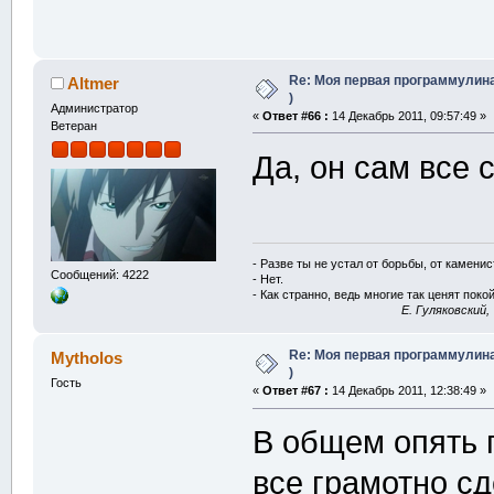
Re: Моя первая программулина
Altmer
)
Администратор
«
Ответ #66 :
14 Декабрь 2011, 09:57:49 »
Ветеран
Да, он сам все 
- Разве ты не устал от борьбы, от камени
Сообщений: 4222
- Нет.
- Как странно, ведь многие так ценят покой
E. Гуляковский,
Re: Моя первая программулина
Mytholos
)
Гость
«
Ответ #67 :
14 Декабрь 2011, 12:38:49 »
В общем опять 
все грамотно сд