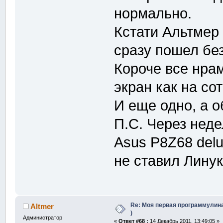
нормально.
Кстати Альтмер
сразу пошел бе
Короче все нрам
экран как на со
И еще одно, а 
П.С. Через нед
Asus P8Z68 delu
не ставил Линук
Re: Моя первая программулина
Altmer
)
Администратор
«
Ответ #68 :
14 Декабрь 2011, 13:49:05 »