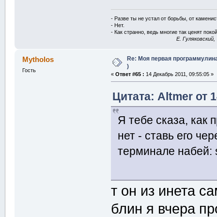
- Разве ты не устал от борьбы, от камени
- Нет.
- Как странно, ведь многие так ценят покой
E. Гуляковский,
Re: Моя первая программулина
Mytholos
)
Гость
«
Ответ #65 :
14 Декабрь 2011, 09:55:05 »
Цитата: Altmer от 
Я тебе сказа, как
нет - ставь его че
терминале набей: su
т он из инета с
блин я вчера пр