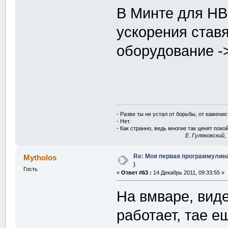
В Минте для НВ
ускорения ставя
оборудование -
- Разве ты не устал от борьбы, от камени
- Нет.
- Как странно, ведь многие так ценят покой
E. Гуляковский,
Re: Моя первая программулина
Mytholos
)
Гость
«
Ответ #63 :
14 Декабрь 2011, 09:33:55 »
На вмваре, виде
работает, тае е