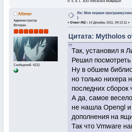
R. E. A. L. 3DO Interactive Multiplayer
Re: Моя первая программулина
Altmer
)
Администратор
«
Ответ #62 :
14 Декабрь 2011, 09:13:11 »
Ветеран
Цитата: Mytholos о
Так, установил я Л
Решил посмотреть 
Сообщений: 4222
Ну в обшем библиот
но только нихера н
последних сборок ч
А да, самое весело
не нашла Opengl и
дополнения на ящи
Так что Vmware на