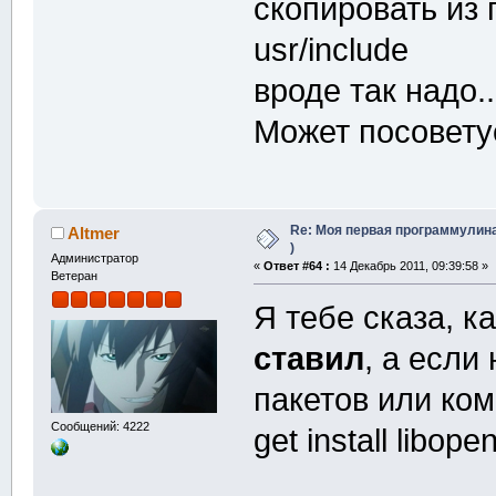
скопировать из 
usr/include
вроде так надо.
Может посовет
Re: Моя первая программулина
Altmer
)
Администратор
«
Ответ #64 :
14 Декабрь 2011, 09:39:58 »
Ветеран
Я тебе сказа, к
ставил
, а если
пакетов или ком
Сообщений: 4222
get install libope