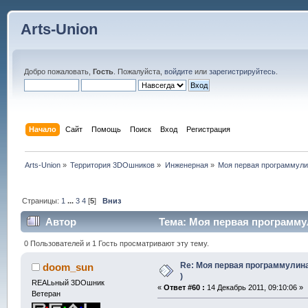
Arts-Union
Добро пожаловать,
Гость
. Пожалуйста,
войдите
или
зарегистрируйтесь
.
Начало
Сайт
Помощь
Поиск
Вход
Регистрация
Arts-Union
»
Территория 3DOшников
»
Инженерная
»
Моя первая программулин
Страницы:
1
...
3
4
[
5
]
Вниз
Автор
Тема: Моя первая программул
0 Пользователей и 1 Гость просматривают эту тему.
Re: Моя первая программулина
doom_sun
)
REALьный 3DOшник
«
Ответ #60 :
14 Декабрь 2011, 09:10:06 »
Ветеран