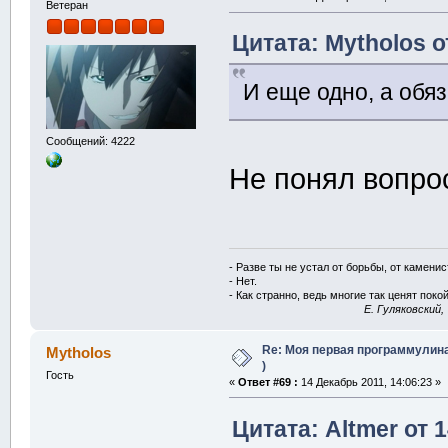
Ветеран
Цитата: Mytholos о
И еще одно, а обя
Сообщений: 4222
Не понял вопрос
- Разве ты не устал от борьбы, от камени
- Нет.
- Как странно, ведь многие так ценят покой
E. Гуляковский,
Re: Моя первая программулина
Mytholos
)
Гость
«
Ответ #69 :
14 Декабрь 2011, 14:06:23 »
Цитата: Altmer от 