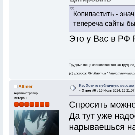
Копипастить - знач
тепереча сайты б
Это у Вас в РФ
Трудные вещи становятся только труднее,
(с) Джордж Р.Р. Мартин "Таинственный р
Re: Хотите публичную версию 
Altmer
«
Ответ #6 :
16 Июль 2014, 13:21:07
Администратор
Ветеран
Спросить можно
Да тут уже надо
нарываешься на