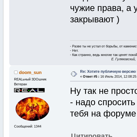
чужие права, а 
закрывают )
- Разве ты не устал от борьбы, от камени
- Нет.
- Как странно, ведь многие так ценят покой
E. Гуляковский,
Re: Хотите публичную версию 
doom_sun
«
Ответ #5 :
16 Июль 2014, 12:08:25
REALьный 3DOшник
Ветеран
Ну так не прост
- надо спросить
тебя на форум
Сообщений: 1344
Цитировать