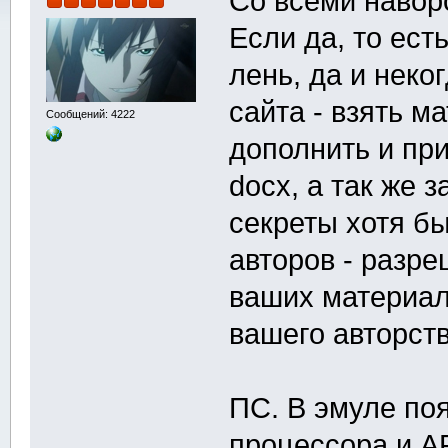
Со всеми навор
Если да, то ест
лень, да и неко
сайта - взять м
Сообщений: 4222
дополнить и пр
docx, а так же 
секреты хотя бы
авторов - разр
ваших материал
вашего авторст
ПС. В эмуле поя
процессора и A