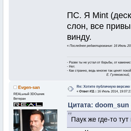
ПС. Я Mint (дес
слон, все прив
винду.
«
Последнее редактирование: 16 Июль 201
- Разве ты не устал от борьбы, от камени
- Нет.
- Как странно, ведь многие так ценят покой
E. Гуляковский,
Re: Хотите публичную версию 
Evgen-san
«
Ответ #11 :
16 Июль 2014, 19:07:2
REALьный 3DOшник
Ветеран
Цитата: doom_sun 
Паук же где-то тут