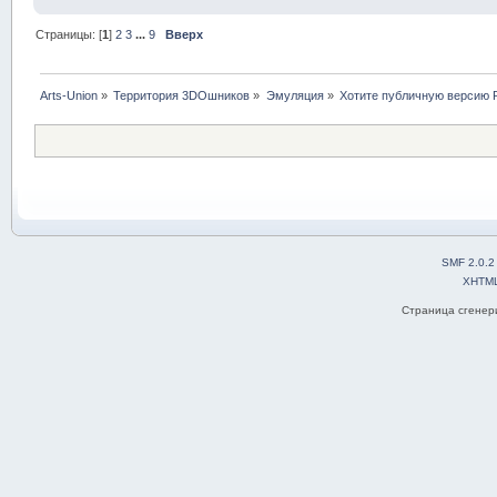
Страницы: [
1
]
2
3
...
9
Вверх
Arts-Union
»
Территория 3DOшников
»
Эмуляция
»
Хотите публичную версию P
SMF 2.0.2
XHTM
Страница сгенери