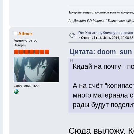
Трудные вещи становятся только труднее,
(с) Джордж Р.Р. Мартин "Таинственный р
Re: Хотите публичную версию 
Altmer
«
Ответ #4 :
16 Июль 2014, 12:00:35
Администратор
Ветеран
Цитата: doom_sun 
Кидай на почту - п
А на счёт "копипас
Сообщений: 4222
много материала с
рады будут подели
Сюда выложу. К