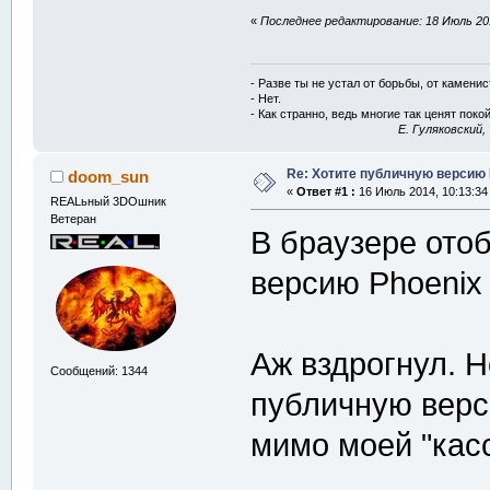
«
Последнее редактирование: 18 Июль 201
- Разве ты не устал от борьбы, от камени
- Нет.
- Как странно, ведь многие так ценят покой
E. Гуляковский,
Re: Хотите публичную версию 
doom_sun
«
Ответ #1 :
16 Июль 2014, 10:13:34
REALьный 3DOшник
Ветеран
В браузере ото
версию Phoenix .
Аж вздрогнул. Н
Сообщений: 1344
публичную верс
мимо моей "кас