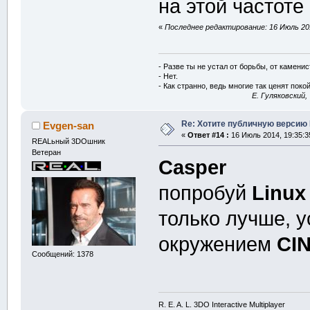
на этой частоте
«
Последнее редактирование: 16 Июль 201
- Разве ты не устал от борьбы, от камени
- Нет.
- Как странно, ведь многие так ценят покой
E. Гуляковский,
Re: Хотите публичную версию 
Evgen-san
«
Ответ #14 :
16 Июль 2014, 19:35:3
REALьный 3DOшник
Ветеран
Casper
попробуй
Linux
только лучше, 
окружением
CI
Сообщений: 1378
R. E. A. L. 3DO Interactive Multiplayer