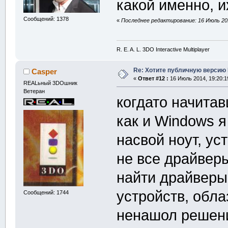
какой именно, и
Сообщений: 1378
«
Последнее редактирование: 16 Июль 201
R. E. A. L. 3DO Interactive Multiplayer
Re: Хотите публичную версию 
Casper
«
Ответ #12 :
16 Июль 2014, 19:20:1
REALьный 3DOшник
Ветеран
когдато начита
как и Windows 
насвой ноут, ус
не все драйверы
найти драйверы
устройств, обла
Сообщений: 1744
ненашол решени