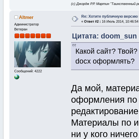
(с) Джордж Р.Р. Мартин "Таинственный р
Re: Хотите публичную версию 
Altmer
«
Ответ #2 :
16 Июль 2014, 10:46:54
Администратор
Ветеран
Цитата: doom_sun 
Какой сайт? Твой? 
docx оформлять?
Сообщений: 4222
Да мой, матери
оформления по 
редактирование
Материалы по и
ни у кого ничего