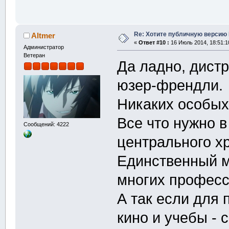
Re: Хотите публичную версию 
Altmer
«
Ответ #10 :
16 Июль 2014, 18:51:1
Администратор
Ветеран
Да ладно, дист
юзер-френдли.
Никаких особых
Все что нужно в
Сообщений: 4222
центрального х
Единственный ми
многих профес
А так если для 
кино и учебы - 