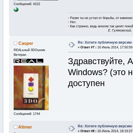
Сообщений: 4222
- Разве ты не устал от борьбы, от камени
- Нет.
- Как странно, ведь многие так ценят покой
E. Гуляковский,
Re: Хотите публичную версию 
Casper
«
Ответ #7 :
16 Июль 2014, 17:50:59
REALьный 3DOшник
Ветеран
Здравствуйте, A
Windows? (это н
доступен
Сообщений: 1744
Re: Хотите публичную версию 
Altmer
«
Ответ #8 :
16 Июль 2014, 18:19:27