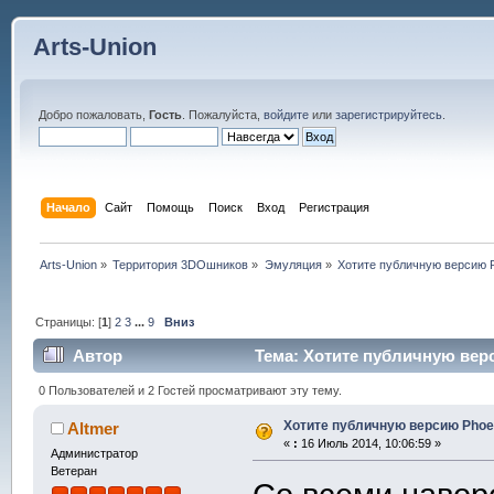
Arts-Union
Добро пожаловать,
Гость
. Пожалуйста,
войдите
или
зарегистрируйтесь
.
Начало
Сайт
Помощь
Поиск
Вход
Регистрация
Arts-Union
»
Территория 3DOшников
»
Эмуляция
»
Хотите публичную версию P
Страницы: [
1
]
2
3
...
9
Вниз
Автор
Тема: Хотите публичную верс
0 Пользователей и 2 Гостей просматривают эту тему.
Хотите публичную версию Phoen
Altmer
«
:
16 Июль 2014, 10:06:59 »
Администратор
Ветеран