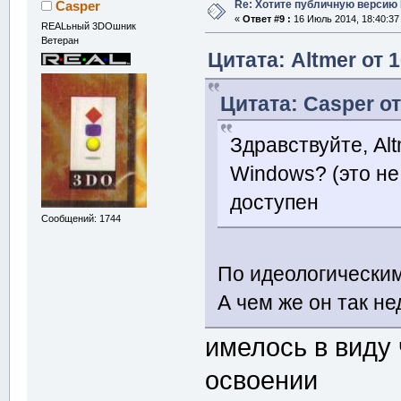
Re: Хотите публичную версию 
Casper
«
Ответ #9 :
16 Июль 2014, 18:40:37
REALьный 3DOшник
Ветеран
Цитата: Altmer от 
Цитата: Casper от
Здравствуйте, Al
Windows? (это не
доступен
Сообщений: 1744
По идеологически
А чем же он так н
имелось в виду 
освоении