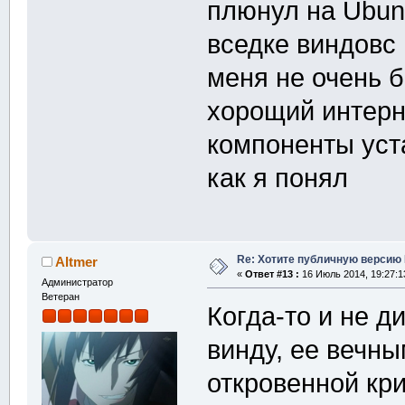
плюнул на Ubun
вседке виндовс 
меня не очень б
хорощий интерн
компоненты уст
как я понял
Re: Хотите публичную версию 
Altmer
«
Ответ #13 :
16 Июль 2014, 19:27:1
Администратор
Ветеран
Когда-то и не д
винду, ее вечн
откровенной кр