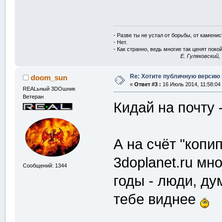
- Разве ты не устал от борьбы, от камени
- Нет.
- Как странно, ведь многие так ценят покой
E. Гуляковский,
Re: Хотите публичную версию 
doom_sun
«
Ответ #3 :
16 Июль 2014, 11:58:04
REALьный 3DOшник
Ветеран
Кидай на почту 
А на счёт "копи
3doplanet.ru мн
Сообщений: 1344
годы - люди, д
тебе виднее