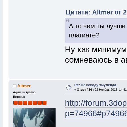
Цитата: Altmer от 
А то чем ты лучше
плагиате?
Ну как минимум 
сомневаюсь в а
Re: По поводу эмуленда
Altmer
«
Ответ #34 :
22 Ноябрь 2015, 14:41
Администратор
Ветеран
http://forum.3dop
p=74966#p7496