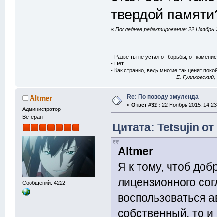
твердой памяти
«
Последнее редактирование: 22 Ноябрь 2
- Разве ты не устал от борьбы, от камени
- Нет.
- Как странно, ведь многие так ценят покой
E. Гуляковский,
Re: По поводу эмуленда
Altmer
«
Ответ #32 :
22 Ноябрь 2015, 14:23
Администратор
Ветеран
Цитата: Tetsujin от
Altmer
Я к тому, чтоб доб
лицензионного сог
Сообщений: 4222
воспользоваться а
собственный, то и