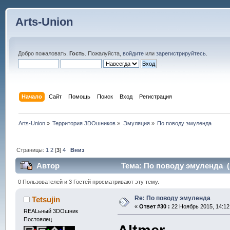
Arts-Union
Добро пожаловать,
Гость
. Пожалуйста,
войдите
или
зарегистрируйтесь
.
Начало
Сайт
Помощь
Поиск
Вход
Регистрация
Arts-Union
»
Территория 3DOшников
»
Эмуляция
»
По поводу эмуленда
Страницы:
1
2
[
3
]
4
Вниз
Автор
Тема: По поводу эмуленда (
0 Пользователей и 3 Гостей просматривают эту тему.
Re: По поводу эмуленда
Tetsujin
«
Ответ #30 :
22 Ноябрь 2015, 14:12
REALьный 3DOшник
Постоялец