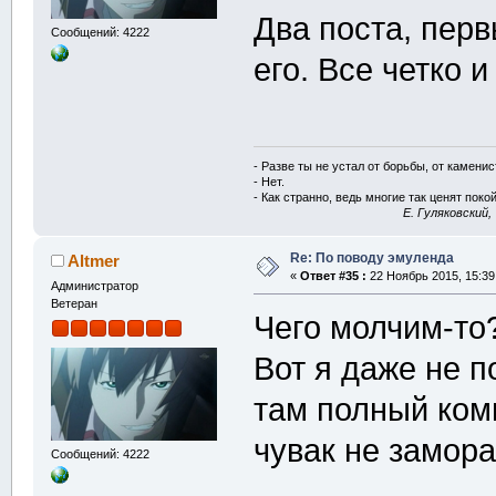
Два поста, перв
Сообщений: 4222
его. Все четко и
- Разве ты не устал от борьбы, от камени
- Нет.
- Как странно, ведь многие так ценят покой
E. Гуляковский,
Re: По поводу эмуленда
Altmer
«
Ответ #35 :
22 Ноябрь 2015, 15:39
Администратор
Ветеран
Чего молчим-то
Вот я даже не п
там полный ком
чувак не замор
Сообщений: 4222