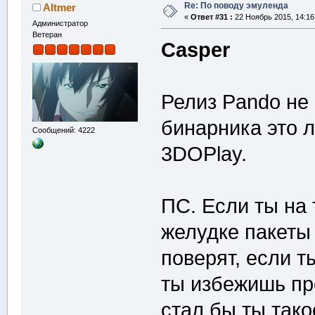
Re: По поводу эмуленда
Altmer
«
Ответ #31 :
22 Ноябрь 2015, 14:16
Администратор
Ветеран
Casper
Релиз Pando не
бинарника это л
Сообщений: 4222
3DOPlay.
ПС. Если ты на 
желудке пакеты 
поверят, если т
ты избежишь п
стал бы ты тако