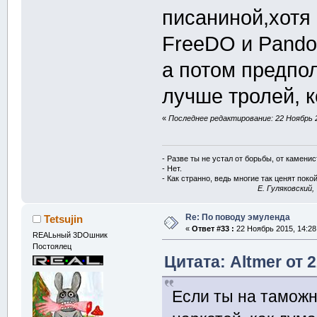
писаниной,хотя
FreeDO и Pando
а потом предпо
лучше тролей, 
«
Последнее редактирование: 22 Ноябрь 2
- Разве ты не устал от борьбы, от камени
- Нет.
- Как странно, ведь многие так ценят покой
E. Гуляковский,
Re: По поводу эмуленда
Tetsujin
«
Ответ #33 :
22 Ноябрь 2015, 14:28
REALьный 3DOшник
Постоялец
Цитата: Altmer от 
Если ты на таможн