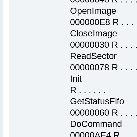
OpenImage .
000000E8 R . . . .
CloseImage 
00000030 R . . . . 
ReadSector 
00000078 R . . . . 
Init .text 
R . . . . . .
GetStatusFif
00000060 R . . . . 
DoCommand 
00000AE4 R . . . .