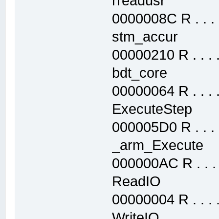
rreadusr .t
0000008C R . . . .
stm_accur .
00000210 R . . . . 
bdt_core .t
00000064 R . . . . 
ExecuteStep
000005D0 R . . . .
_arm_Execute
000000AC R . . . .
ReadIO .te
00000004 R . . . . 
WriteIO .te