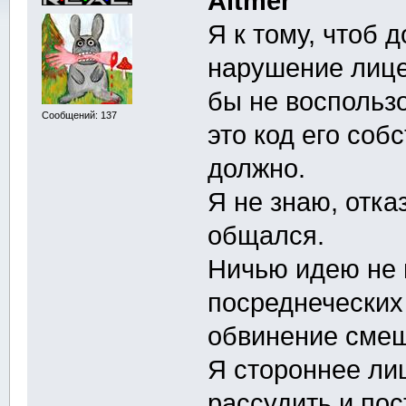
Altmer
Я к тому, чтоб 
нарушение лице
бы не воспольз
Сообщений: 137
это код его соб
должно.
Я не знаю, отка
общался.
Ничью идею не 
посреднеческих
обвинение смешн
Я стороннее ли
рассудить и пос