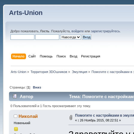
Arts-Union
Добро пожаловать,
Гость
. Пожалуйста,
войдите
или
зарегистрируйтесь
.
Начало
Сайт
Помощь
Поиск
Вход
Регистрация
Arts-Union
»
Территория 3DOшников
»
Эмуляция
»
Помогите с настройками в э
Страницы: [
1
]
Вниз
Автор
Тема: Помогите с настройками
0 Пользователей и 1 Гость просматривают эту тему.
Помогите с настройками в эмулят
Николай
«
:
26 Ноябрь 2015, 08:22:51 »
Новенький