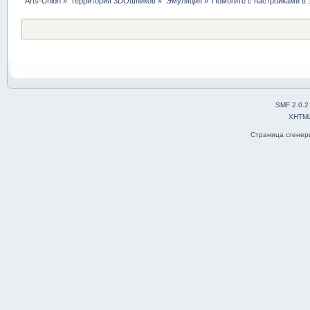
Arts-Union
»
Территория 3DOшников
»
Эмуляция
»
Помогите с настройками в э
SMF 2.0.2
XHTM
Страница сгенери