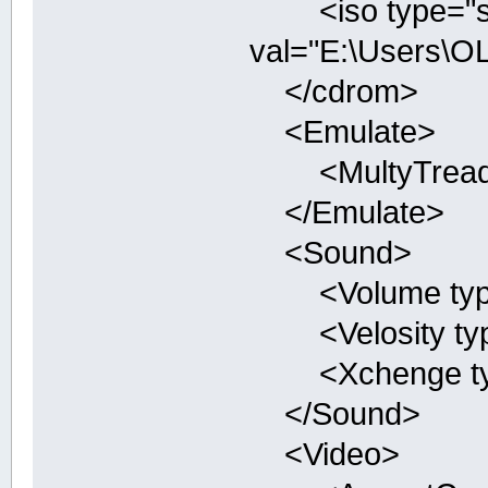
<iso type="st
val="E:\Users\O
</cdrom>
<Emulate>
<MultyTreaded 
</Emulate>
<Sound>
<Volume type="
<Velosity type=
<Xchenge type=
</Sound>
<Video>