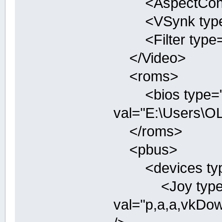
<AspectControl 
<VSynk type="b
<Filter type="i
</Video>
<roms>
<bios type="s
val="E:\Users\O
</roms>
<pbus>
<devices type=
<Joy type="
val="p,a,a,vkDow