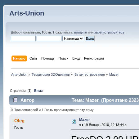
Arts-Union
Добро пожаловать,
Гость
. Пожалуйста,
войдите
или
зарегистрируйтесь
.
Начало
Сайт
Помощь
Поиск
Вход
Регистрация
Arts-Union
»
Территория 3DOшников
»
Бэта-тестирование
»
Mazer
Страницы: [
1
]
Вниз
Автор
Тема: Mazer (Прочитано 2323
0 Пользователей и 1 Гость просматривают эту тему.
Mazer
Oleg
«
:
19 Январь 2010, 12:13:44 »
Гость