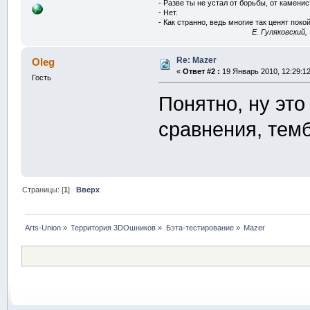
- Разве ты не устал от борьбы, от камени
- Нет.
- Как странно, ведь многие так ценят покой
E. Гуляковский,
Re: Mazer
Oleg
«
Ответ #2 :
19 Январь 2010, 12:29:12
Гость
Понятно, ну это
сравнения, тем
Страницы: [
1
]
Вверх
Arts-Union
»
Территория 3DOшников
»
Бэта-тестирование
»
Mazer