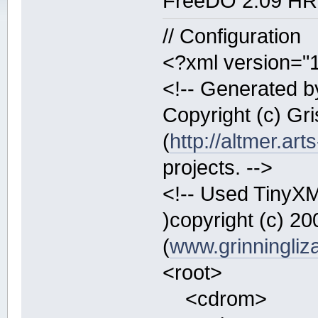
FreeDO 2.09 HR
// Configuration
<?xml version="
<!-- Generated by
Copyright (c) Gr
(
http://altmer.art
projects. -->
<!-- Used TinyXML
)copyright (c) 
(
www.grinningliz
<root>
<cdrom>