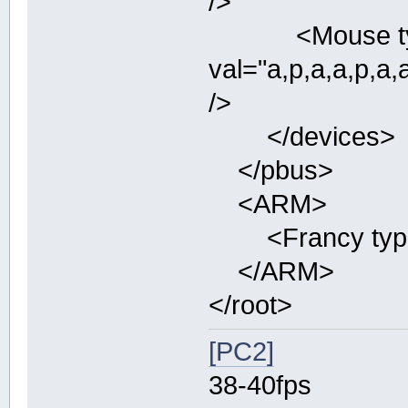
/>
<Mouse type
val="a,p,a,a,
/>
</devices>
</pbus>
<ARM>
<Francy type="
</ARM>
</root>
[PC2]
38-40fps