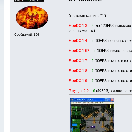
(тестовая машина "1")
FreeDO 1.3
.....
4
(до 120FPS, выпадающи
разных местах)
Сообщений: 1344
FreeDO 1.4
.....
5
(60FPS, полосы сверху
FreeDO 1.62
.....
5
(60FPS, виснет заст
FreeDO 1.7
.....
5
(60FPS, в меню и во в
FreeDO 1.8
.....
6
(60FPS, в меню не от
FreeDO 1.9
.....
6
(60FPS, в меню не от
Текущая 2.0
.....
6
(50FPS, в меню не от