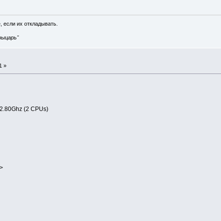
, если их откладывать.
рыцарь"
1 »
2.80Ghz (2 CPUs)
/>