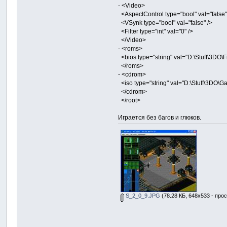
- <Video>
<AspectControl type="bool" val="false"
<VSynk type="bool" val="false" />
<Filter type="int" val="0" />
</Video>
- <roms>
<bios type="string" val="D:\Stuff\3DO
</roms>
- <cdrom>
<iso type="string" val="D:\Stuff\3DO\G
</cdrom>
</root>
Играется без багов и глюков.
S_2_0_9.JPG
(78.28 КБ, 648x533 - про