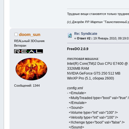
Трудные вещи становятся только труднее
(с) Джордж Р.Р. Мартин "Таинственный 
Re: Syndicate
doom_sun
«
Ответ #2 :
19 Январь 2010, 09:19:0
REALьный 3DOшник
Ветеран
FreeDO 2.0.9
тестовая машина:
Intel(R) Core(TM)2 Duo CPU E7400 @ 
3326MB RAM
NVIDIA GeForce GTS 250 512 MB
WinXP Pro (5.1, сборка 2600)
Сообщений: 1344
config.xml
- <Emulate>
<MultyTreaded type="bool" val="true" 
</Emulate>
- <Sound>
<Volume type="int" val="100" />
<Velosity type="int" val="100" />
<Xchenge type="bool" val="false" />
</Sound>