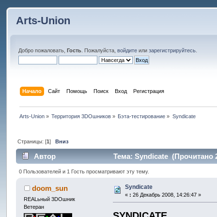
Arts-Union
Добро пожаловать,
Гость
. Пожалуйста,
войдите
или
зарегистрируйтесь
.
Начало
Сайт
Помощь
Поиск
Вход
Регистрация
Arts-Union
»
Территория 3DOшников
»
Бэта-тестирование
»
Syndicate
Страницы: [
1
]
Вниз
Автор
Тема: Syndicate (Прочитано 2
0 Пользователей и 1 Гость просматривают эту тему.
Syndicate
doom_sun
«
:
26 Декабрь 2008, 14:26:47 »
REALьный 3DOшник
Ветеран
SYNDICATE