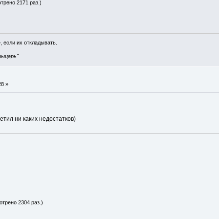
отрено 2171 раз.)
, если их откладывать.
рыцарь"
28 »
аметил ни каких недостатков)
отрено 2304 раз.)