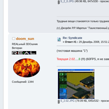
S_2_0.JPG
(49.96 КБ, 647x530 - просм
Трудные вещи становятся только труднее
(с) Джордж Р.Р. Мартин "Таинственный 
Re: Syndicate
doom_sun
«
Ответ #1 :
29 Декабрь 2008, 15:51:
REALьный 3DOшник
Ветеран
(тестовая машина "1")
Текущая 2.02
.....
8
(!!!) (60FPS, я не з
Сообщений: 1344
S_2.02.JPG
(79.09 КБ, 645x532 - просм