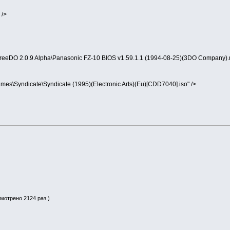
 />
\FreeDO 2.0.9 Alpha\Panasonic FZ-10 BIOS v1.59.1.1 (1994-08-25)(3DO Company).
ames\Syndicate\Syndicate (1995)(Electronic Arts)(Eu)[CDD7040].iso" />
смотрено 2124 раз.)