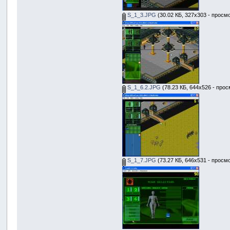
S_1_3.JPG
(30.02 КБ, 327x303 - просм
S_1_6.2.JPG
(78.23 КБ, 644x526 - прос
S_1_7.JPG
(73.27 КБ, 646x531 - просм