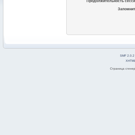
Продолжительность сесси
Запомнит
SMF 2.0.2
XHTM
Страница сгенер