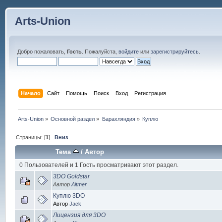
Arts-Union
Добро пожаловать,
Гость
. Пожалуйста,
войдите
или
зарегистрируйтесь
.
Начало
Сайт
Помощь
Поиск
Вход
Регистрация
Arts-Union
»
Основной раздел
»
Барахляндия
»
Куплю
Страницы: [
1
]
Вниз
Тема
/
Автор
0 Пользователей и 1 Гость просматривают этот раздел.
3DO Goldstar
Автор
Altmer
Куплю 3DO
Автор
Jack
Лицензия для 3DO