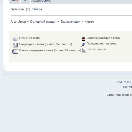
Автор
Altmer
Страницы: [
1
]
Вверх
Arts-Union
»
Основной раздел
»
Барахляндия
»
Куплю
Обычная тема
Заблокированная тема
Прикрепленная тема
Популярная тема (более 15 ответов)
Голосование
Очень популярная тема (более 25 ответов)
SMF 2.0.2
XHTM
Страница сгенери