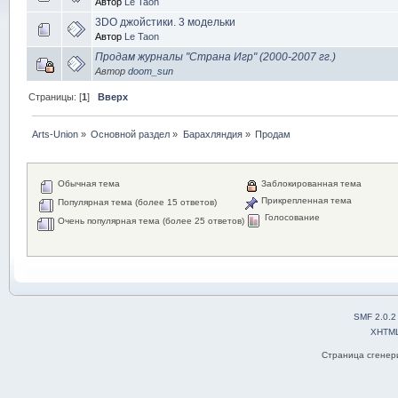
Автор
Le Taon
3DO джойстики. 3 модельки
Автор
Le Taon
Продам журналы "Страна Игр" (2000-2007 гг.)
Автор
doom_sun
Страницы: [
1
]
Вверх
Arts-Union
»
Основной раздел
»
Барахляндия
»
Продам
Обычная тема
Заблокированная тема
Прикрепленная тема
Популярная тема (более 15 ответов)
Голосование
Очень популярная тема (более 25 ответов)
SMF 2.0.2
XHTM
Страница сгенери