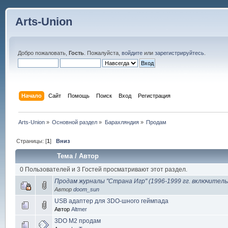
Arts-Union
Добро пожаловать,
Гость
. Пожалуйста,
войдите
или
зарегистрируйтесь
.
Начало
Сайт
Помощь
Поиск
Вход
Регистрация
Arts-Union
»
Основной раздел
»
Барахляндия
»
Продам
Страницы: [
1
]
Вниз
Тема
/
Автор
0 Пользователей и 3 Гостей просматривают этот раздел.
Продам журналы "Страна Игр" (1996-1999 гг. включительн
Автор
doom_sun
USB адаптер для 3DO-шного геймпада
Автор
Altmer
3DO M2 продам