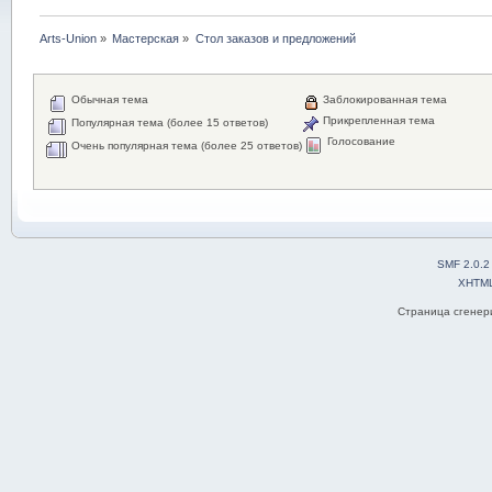
Arts-Union
»
Мастерская
»
Стол заказов и предложений
Обычная тема
Заблокированная тема
Прикрепленная тема
Популярная тема (более 15 ответов)
Голосование
Очень популярная тема (более 25 ответов)
SMF 2.0.2
XHTM
Страница сгенери