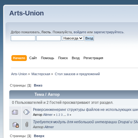
Arts-Union
Добро пожаловать,
Гость
. Пожалуйста,
войдите
или
зарегистрируйтесь
.
Начало
Сайт
Помощь
Поиск
Вход
Регистрация
Arts-Union
»
Мастерская
»
Стол заказов и предложений
Страницы: [
1
]
Вниз
Тема
/
Автор
0 Пользователей и 2 Гостей просматривают этот раздел.
Реверсинженеринг структуры файлов не использующих ш
Автор
Altmer
«
1
2
3
...
9
»
Требуется модуль для небольшой интеграции Drupal и S
Автор
Altmer
Страницы: [
1
]
Вверх