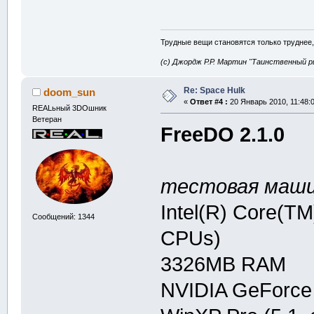
Трудные вещи становятся только труднее,
(с) Джордж Р.Р. Мартин "Таинственный р
Re: Space Hulk
doom_sun
«
Ответ #4 :
20 Январь 2010, 11:48:0
REALьный 3DOшник
Ветеран
FreeDO 2.1.0
тестовая маши
Intel(R) Core(T
Сообщений: 1344
CPUs)
3326MB RAM
NVIDIA GeForce