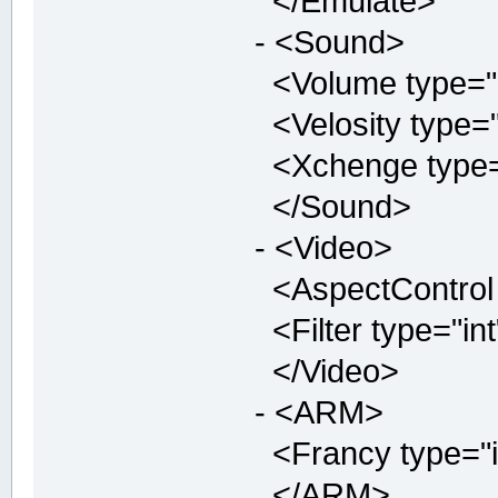
</Emulate>
- <Sound>
<Volume type="in
<Velosity type="
<Xchenge type="b
</Sound>
- <Video>
<AspectControl t
<Filter type="int
</Video>
- <ARM>
<Francy type="i
</ARM>