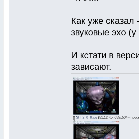
Как уже сказал 
звуковые эхо (у
И кстати в верс
зависают.
SH_2_0_8.jpg
(51.12 КБ, 655x534 - прос