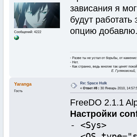
зависания я мог
будут работать 
опцию добавлю
Сообщений: 4222
- Разве ты не устал от борьбы, от камени
- Нет.
- Как странно, ведь многие так ценят покой
E. Гуляковский,
Re: Space Hulk
Yaranga
«
Ответ #8 :
30 Январь 2010, 14:57:
Гость
FreeDO 2.1.1 Alp
Настройки conf
- <Sys>
<OS type="st