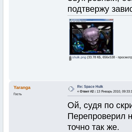
подтвержу зави
shulk.png
(33.78 КБ, 656x538 - просмотр
Re: Space Hulk
Yaranga
«
Ответ #2 :
13 Январь 2010, 09:33:
Гость
Ой, судя по скр
Перепроверил на
точно так же.