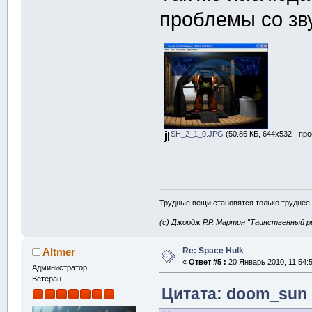
проблемы со зву
SH_2_1_0.JPG
(50.86 КБ, 644x532 - пр
Трудные вещи становятся только труднее,
(с) Джордж Р.Р. Мартин "Таинственный р
Re: Space Hulk
Altmer
«
Ответ #5 :
20 Январь 2010, 11:54:5
Администратор
Ветеран
Цитата: doom_sun о