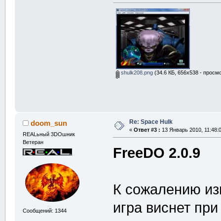
shulk208.png
(34.6 КБ, 656x538 - просмо
Re: Space Hulk
doom_sun
«
Ответ #3 :
13 Январь 2010, 11:48:0
REALьный 3DOшник
Ветеран
FreeDO 2.0.9
К сожалению из
игра виснет при
Сообщений: 1344