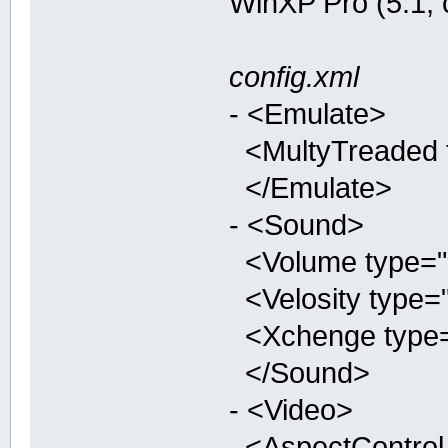
WinXP Pro (5.1,
config.xml
- <Emulate>
<MultyTreaded ty
</Emulate>
- <Sound>
<Volume type="in
<Velosity type="
<Xchenge type="b
</Sound>
- <Video>
<AspectControl t