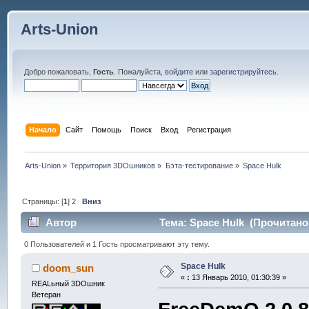
Arts-Union
Добро пожаловать,
Гость
. Пожалуйста,
войдите
или
зарегистрируйтесь
.
Начало
Сайт
Помощь
Поиск
Вход
Регистрация
Arts-Union
»
Территория 3DOшников
»
Бэта-тестирование
»
Space Hulk
Страницы: [
1
]
2
Вниз
Автор
Тема: Space Hulk (Прочитано 
0 Пользователей и 1 Гость просматривают эту тему.
Space Hulk
doom_sun
«
:
13 Январь 2010, 01:30:39 »
REALьный 3DOшник
Ветеран