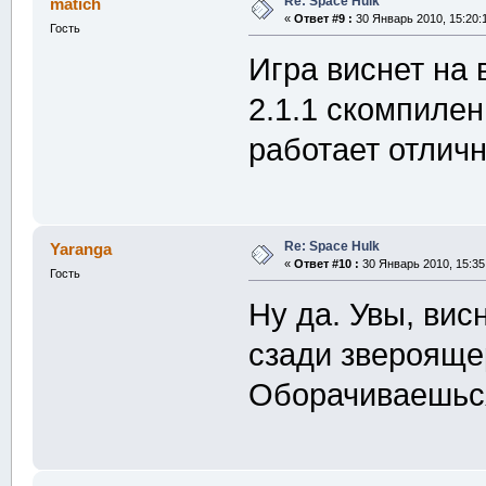
Re: Space Hulk
matich
«
Ответ #9 :
30 Январь 2010, 15:20:
Гость
Игра виснет на 
2.1.1 скомпиле
работает отличн
Re: Space Hulk
Yaranga
«
Ответ #10 :
30 Январь 2010, 15:35
Гость
Ну да. Увы, вис
сзади звероящер
Оборачиваешься