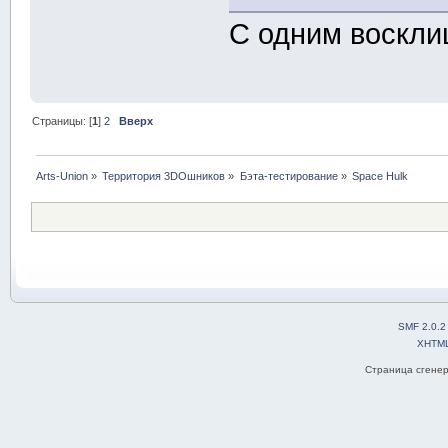
С одним воскли
Страницы: [
1
]
2
Вверх
Arts-Union
»
Территория 3DOшников
»
Бэта-тестирование
»
Space Hulk
SMF 2.0.2
XHTM
Страница сгенер