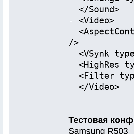
</Sound>
- <Video>
<AspectContr
/>
<VSynk type=
<HighRes typ
<Filter type
</Video>
Тестовая конф
Samsung R503