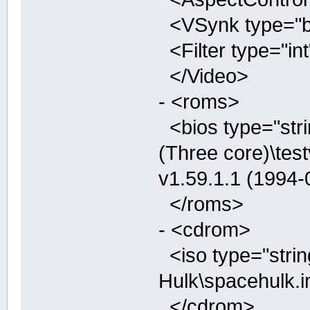
<VSynk type="boo
<Filter type="int
</Video>
- <roms>
<bios type="stri
(Three core)\tes
v1.59.1.1 (1994
</roms>
- <cdrom>
<iso type="stri
Hulk\spacehulk.i
</cdrom>