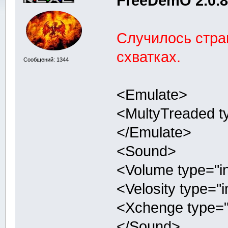
FreeDemO 2.0.
Случилось стра
схватках.
Сообщений: 1344
<Emulate>
<MultyTreaded ty
</Emulate>
<Sound>
<Volume type="in
<Velosity type="i
<Xchenge type="b
</Sound>