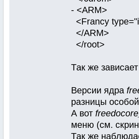
- <ARM>
<Francy type="i
</ARM>
</root>
Так же зависает
Версии ядра
fre
разницы особой
А вот
freedocore
меню (см. скрин
Так же наблюдае