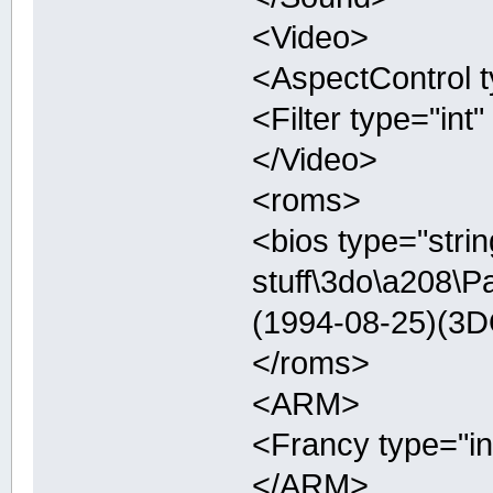
<Video>
<AspectControl t
<Filter type="int"
</Video>
<roms>
<bios type="stri
stuff\3do\a208\
(1994-08-25)(3
</roms>
<ARM>
<Francy type="in
</ARM>