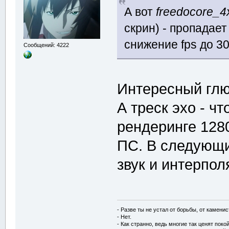
А вот
freedocore_4х
скрин) - пропадае
снижение fps до 30
Сообщений: 4222
Интересный глю
А треск эхо - ч
рендеринге 128
ПС. В следующи
звук и интерп
- Разве ты не устал от борьбы, от камени
- Нет.
- Как странно, ведь многие так ценят покой