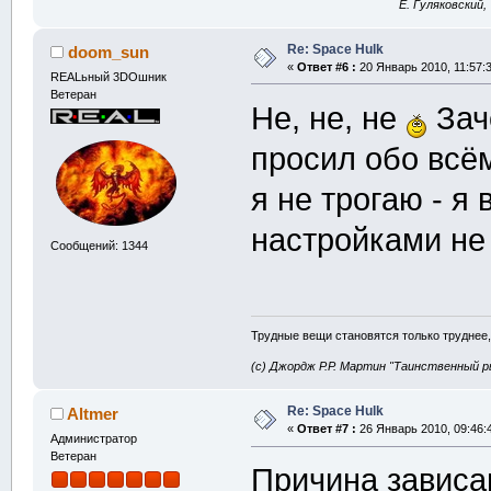
E. Гуляковский,
Re: Space Hulk
doom_sun
«
Ответ #6 :
20 Январь 2010, 11:57:3
REALьный 3DOшник
Ветеран
Не, не, не
Заче
просил обо всём
я не трогаю - я
настройками не
Сообщений: 1344
Трудные вещи становятся только труднее,
(с) Джордж Р.Р. Мартин "Таинственный р
Re: Space Hulk
Altmer
«
Ответ #7 :
26 Январь 2010, 09:46:
Администратор
Ветеран
Причина зависан