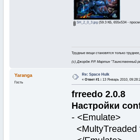
SH_2_0_3.jpg
(59.3 КБ, 655x534 - просм
Трудные вещи становятся только труднее,
(с) Джордж Р.Р. Мартин "Таинственный р
Re: Space Hulk
Yaranga
«
Ответ #1 :
13 Январь 2010, 09:28:
Гость
frreedo 2.0.8
Настройки conf
- <Emulate>
<MultyTreaded ty