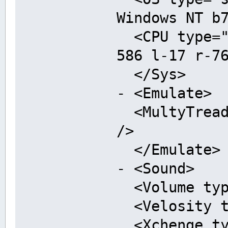
Windows NT b
<CPU type="s
586 l-17 r-7
</Sys>
- <Emulate>
<MultyTreade
/>
</Emulate>
- <Sound>
<Volume type
<Velosity ty
<Xchenge typ