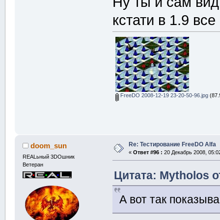
Ну ты и сам ви
кстати в 1.9 все
FreeDO 2008-12-19 23-20-50-96.jpg
(87.
Re: Тестирование FreeDO Alfa
doom_sun
«
Ответ #96 :
20 Декабрь 2008, 05:0
REALьный 3DOшник
Ветеран
Цитата: Mytholos о
А вот так показыва