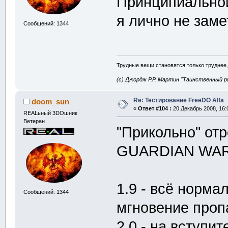
Принципиальной
я лично не зам
Сообщений: 1344
Трудные вещи становятся только труднее,
(с) Джордж Р.Р. Мартин "Таинственный р
Re: Тестирование FreeDO Alfa
doom_sun
«
Ответ #104 :
20 Декабрь 2008, 16:
REALьный 3DOшник
Ветеран
"Прикольно" от
GUARDIAN WAR
1.9 - всё норма
Сообщений: 1344
мгновение проп
2.0 - на вступи