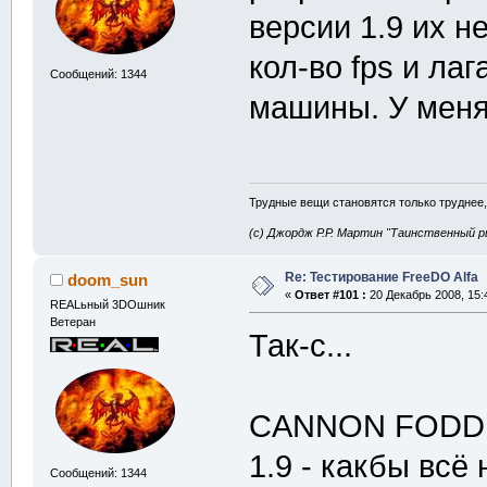
версии 1.9 их не
кол-во fps и лаг
Сообщений: 1344
машины. У мен
Трудные вещи становятся только труднее,
(с) Джордж Р.Р. Мартин "Таинственный р
Re: Тестирование FreeDO Alfa
doom_sun
«
Ответ #101 :
20 Декабрь 2008, 15:
REALьный 3DOшник
Ветеран
Так-с...
CANNON FODD
1.9 - какбы всё 
Сообщений: 1344