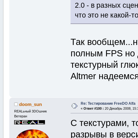
2.0 - в разных сц
что это не какой-т
Так вообщем...н
полным FPS но д
текстурный глюк
Altmer надеемс
Re: Тестирование FreeDO Alfa
doom_sun
«
Ответ #100 :
20 Декабрь 2008, 15:
REALьный 3DOшник
Ветеран
С текстурами, т
разрывы в верси