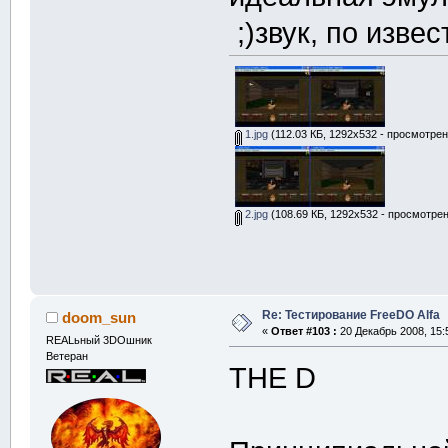
;)звук, по изве
1.jpg
(112.03 КБ, 1292x532 - просмотрен
2.jpg
(108.69 КБ, 1292x532 - просмотрен
Re: Тестирование FreeDO Alfa
doom_sun
«
Ответ #103 :
20 Декабрь 2008, 15:
REALьный 3DOшник
Ветеран
THE D