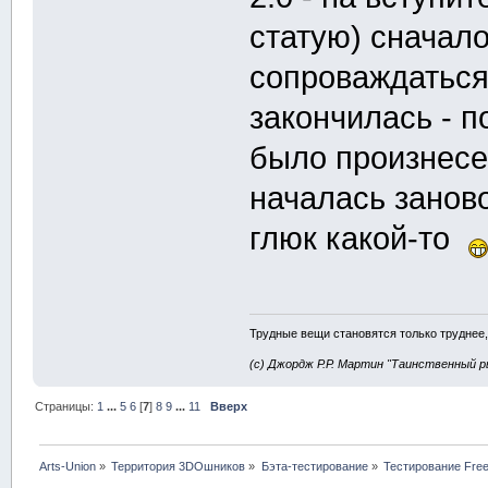
статую) сначало
сопроваждаться 
закончилась - п
было произнесе
началась зано
глюк какой-то
Трудные вещи становятся только труднее,
(с) Джордж Р.Р. Мартин "Таинственный р
Страницы:
1
...
5
6
[
7
]
8
9
...
11
Вверх
Arts-Union
»
Территория 3DOшников
»
Бэта-тестирование
»
Тестирование Free