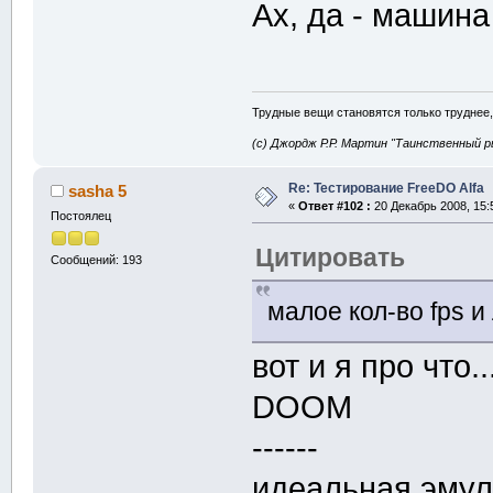
Ах, да - машина 
Трудные вещи становятся только труднее,
(с) Джордж Р.Р. Мартин "Таинственный р
Re: Тестирование FreeDO Alfa
sasha 5
«
Ответ #102 :
20 Декабрь 2008, 15:
Постоялец
Цитировать
Сообщений: 193
малое кол-во fps и
вот и я про что..
DOOM
------
идеальная эмул