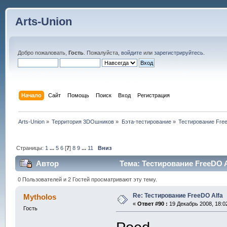
Arts-Union
Добро пожаловать,
Гость
. Пожалуйста,
войдите
или
зарегистрируйтесь
.
Начало
Сайт
Помощь
Поиск
Вход
Регистрация
Arts-Union
»
Территория 3DOшников
»
Бэта-тестирование
»
Тестирование Free
Страницы:
1
...
5
6
[
7
]
8
9
...
11
Вниз
Автор
Тема: Тестирование FreeDO A
0 Пользователей и 2 Гостей просматривают эту тему.
Re: Тестирование FreeDO Alfa
Mytholos
«
Ответ #90 :
19 Декабрь 2008, 18:0
Гость