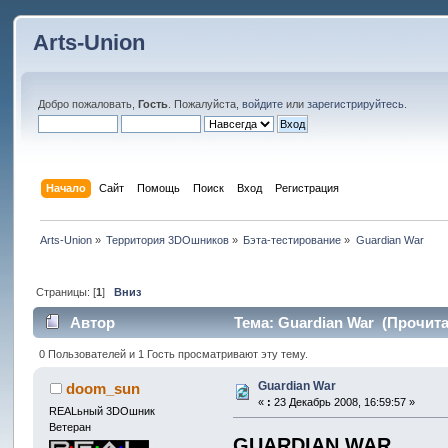
Arts-Union
Добро пожаловать,
Гость
. Пожалуйста,
войдите
или
зарегистрируйтесь
.
Начало
Сайт
Помощь
Поиск
Вход
Регистрация
Arts-Union
»
Территория 3DOшников
»
Бэта-тестирование
»
Guardian War
Страницы: [
1
]
Вниз
Автор
Тема: Guardian War (Прочита
0 Пользователей и 1 Гость просматривают эту тему.
Guardian War
doom_sun
«
:
23 Декабрь 2008, 16:59:57 »
REALьный 3DOшник
Ветеран
GUARDIAN WAR