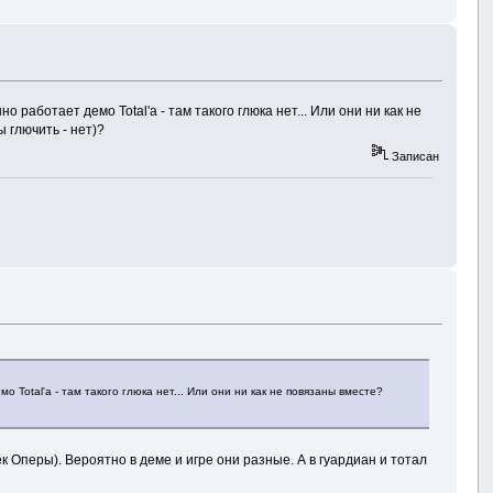
но работает демо Total'а - там такого глюка нет... Или они ни как не
ы глючить - нет)?
Записан
мо Total'а - там такого глюка нет... Или они ни как не повязаны вместе?
 Оперы). Вероятно в деме и игре они разные. А в гуардиан и тотал