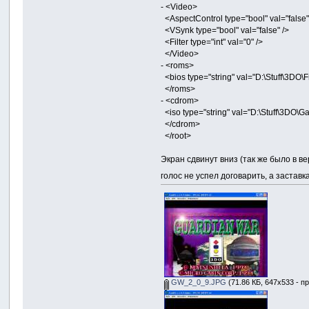
- <Video>
<AspectControl type="bool" val="false"
<VSynk type="bool" val="false" />
<Filter type="int" val="0" />
</Video>
- <roms>
<bios type="string" val="D:\Stuff\3DO
</roms>
- <cdrom>
<iso type="string" val="D:\Stuff\3DO\
</cdrom>
</root>
Экран сдвинут вниз (так же было в в
голос не успел договарить, а застав
GW_2_0_9.JPG
(71.86 КБ, 647x533 - п