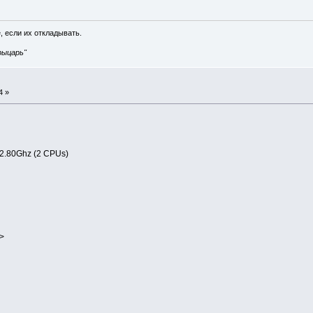
, если их откладывать.
рыцарь"
4 »
2.80Ghz (2 CPUs)
/>