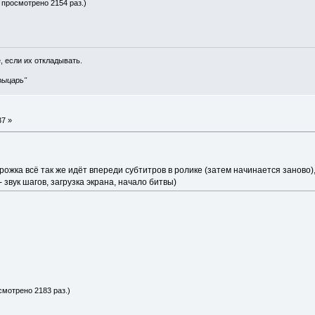
- просмотрено 2154 раз.)
, если их откладывать.
рыцарь"
37 »
рожка всё так же идёт впереди субтитров в ролике (затем начинается заново)
 звук шагов, загрузка экрана, начало битвы)
смотрено 2183 раз.)