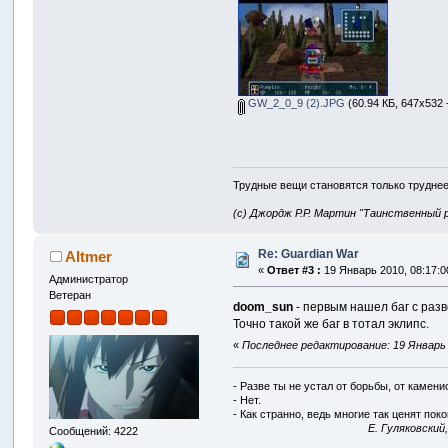
GW_2_0_9 (2).JPG
(60.94 КБ, 647x532 
Трудные вещи становятся только труднее
(с) Джордж Р.Р. Мартин "Таинственный 
Re: Guardian War
Altmer
«
Ответ #3 :
19 Январь 2010, 08:17:0
Администратор
Ветеран
doom_sun
- первым нашел баг с разве
Точно такой же баг в тотал эклипс.
«
Последнее редактирование: 19 Январь 2
- Разве ты не устал от борьбы, от камен
- Нет.
- Как странно, ведь многие так ценят покой
E. Гуляковский
Сообщений: 4222