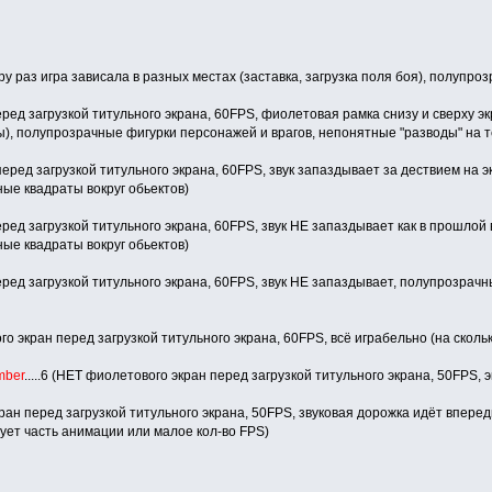
 пару раз игра зависала в разных местах (заставка, загрузка поля боя), полупр
перед загрузкой титульного экрана, 60FPS, фиолетовая рамка снизу и сверху экр
, полупрозрачные фигурки персонажей и врагов, непонятные "разводы" на т
 перед загрузкой титульного экрана, 60FPS, звук запаздывает за дествием на
ные квадраты вокруг обьектов)
перед загрузкой титульного экрана, 60FPS, звук НЕ запаздывает как в прошло
ные квадраты вокруг обьектов)
перед загрузкой титульного экрана, 60FPS, звук НЕ запаздывает, полупрозрач
вого экран перед загрузкой титульного экрана, 60FPS, всё играбельно (на сколь
mber
.....6 (НЕТ фиолетового экран перед загрузкой титульного экрана, 50FPS, 
экран перед загрузкой титульного экрана, 50FPS, звуковая дорожка идёт впере
ует часть анимации или малое кол-во FPS)