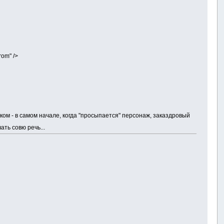
rom" />
уком - в самом начале, когда "просыпается" персонаж, заказдровый
ать совю речь...