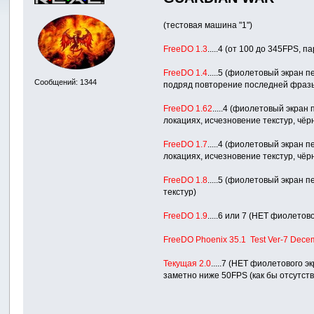
(тестовая машина "1")
FreeDO 1.3
.....4 (от 100 до 345FPS,
FreeDO 1.4
.....5 (фиолетовый экран 
Сообщений: 1344
подряд повторение последней фразы)
FreeDO 1.62
.....4 (фиолетовый экран
локациях, исчезновение текстур, чёр
FreeDO 1.7
.....4 (фиолетовый экран 
локациях, исчезновение текстур, чёр
FreeDO 1.8
.....5 (фиолетовый экран 
текстур)
FreeDO 1.9
.....6 или 7 (НЕТ фиолето
FreeDO Phoenix 35.1 Test Ver-7 Dece
Текущая 2.0
.....7 (НЕТ фиолетового 
заметно ниже 50FPS (как бы отсутств