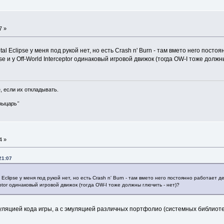
7 »
tal Eclipse у меня под рукой нет, но есть Crash n' Burn - там вмето него постоян
se и у Off-World Interceptor одинаковый игровой движок (тогда OW-I тоже должн
, если их откладывать.
рыцарь"
4 »
21:07
 Eclipse у меня под рукой нет, но есть Crash n' Burn - там вмето него постоянно работает де
rceptor одинаковый игровой движок (тогда OW-I тоже должны глючить - нет)?
уляцией кода игры, а с эмуляцией различных портфолио (системных библиотек