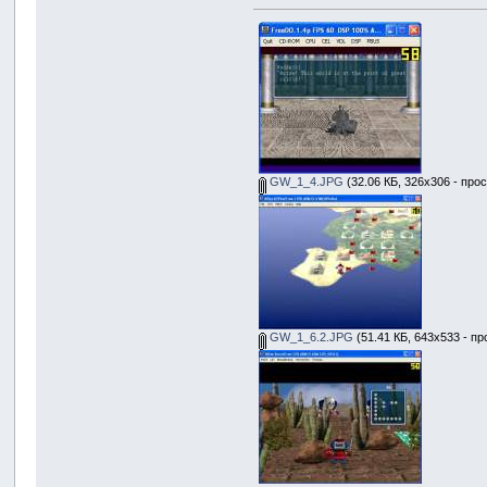
GW_1_4.JPG
(32.06 КБ, 326x306 - про
GW_1_6.2.JPG
(51.41 КБ, 643x533 - пр