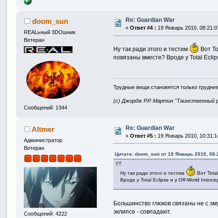
Re: Guardian War
doom_sun
«
Ответ #4 :
19 Январь 2010, 08:21:0
REALьный 3DOшник
Ветеран
Ну так ради этого и тестим
Вот To
повязаны вместе? Вроде у Total Eclip
Трудные вещи становятся только труднее
(с) Джордж Р.Р. Мартин "Таинственный 
Сообщений: 1344
Re: Guardian War
Altmer
«
Ответ #5 :
19 Январь 2010, 10:31:1
Администратор
Ветеран
Цитата: doom_sun от 19 Январь 2010, 08:
Ну так ради этого и тестим
Вот Total
Вроде у Total Eclipse и у Off-World Inte
Большинство глюков связаны не с эм
эклипсе - совпадают.
Сообщений: 4222