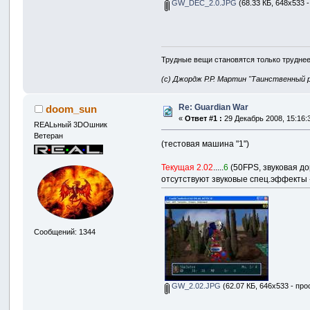
GW_DEC_2.0.JPG
(68.33 КБ, 648x533 
Трудные вещи становятся только труднее
(с) Джордж Р.Р. Мартин "Таинственный 
Re: Guardian War
doom_sun
«
Ответ #1 :
29 Декабрь 2008, 15:16:
REALьный 3DOшник
Ветеран
(тестовая машина "1")
Текущая 2.02
.....
6
(50FPS, звуковая до
отсутствуют звуковые спец.эффекты -
Сообщений: 1344
GW_2.02.JPG
(62.07 КБ, 646x533 - про