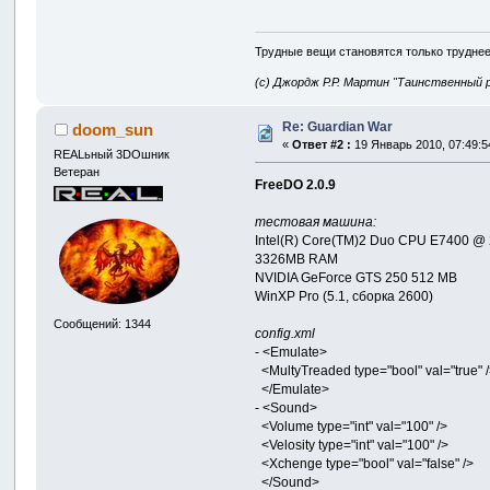
Трудные вещи становятся только труднее
(с) Джордж Р.Р. Мартин "Таинственный 
Re: Guardian War
doom_sun
«
Ответ #2 :
19 Январь 2010, 07:49:5
REALьный 3DOшник
Ветеран
FreeDO 2.0.9
тестовая машина:
Intel(R) Core(TM)2 Duo CPU E7400 @ 
3326MB RAM
NVIDIA GeForce GTS 250 512 MB
WinXP Pro (5.1, сборка 2600)
Сообщений: 1344
config.xml
- <Emulate>
<MultyTreaded type="bool" val="true" 
</Emulate>
- <Sound>
<Volume type="int" val="100" />
<Velosity type="int" val="100" />
<Xchenge type="bool" val="false" />
</Sound>