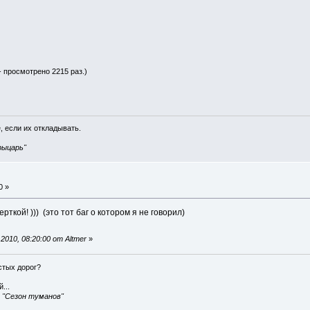
- просмотрено 2215 раз.)
, если их откладывать.
рыцарь"
0 »
рткой! ))) (это тот баг о котором я не говорил)
010, 08:20:00 от Altmer
»
истых дорог?
...
, "Сезон туманов"