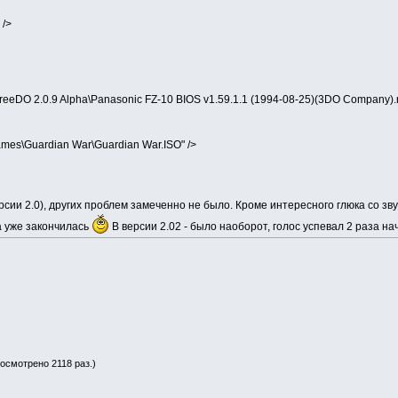
 />
\FreeDO 2.0.9 Alpha\Panasonic FZ-10 BIOS v1.59.1.1 (1994-08-25)(3DO Company).
Games\Guardian War\Guardian War.ISO" />
ерсии 2.0), других проблем замеченно не было. Кроме интересного глюка со зв
ка уже закончилась
В версии 2.02 - было наоборот, голос успевал 2 раза нач
росмотрено 2118 раз.)