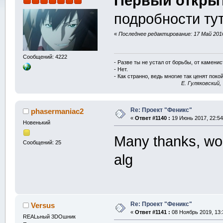
Первый откры
подробности ту
«
Последнее редактирование: 17 Май 2016,
Сообщений: 4222
- Разве ты не устал от борьбы, от камени
- Нет.
- Как странно, ведь многие так ценят покой
E. Гуляковский,
Re: Проект "Феникс"
phasermaniac2
«
Ответ #1140 :
19 Июнь 2017, 22:54
Новенький
Many thanks, wou
Сообщений: 25
alg
Re: Проект "Феникс"
Versus
«
Ответ #1141 :
08 Ноябрь 2019, 13:
REALьный 3DOшник