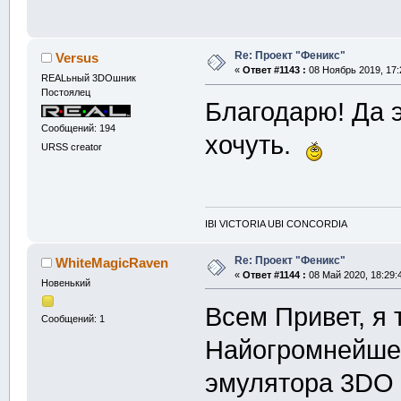
Re: Проект "Феникс"
Versus
«
Ответ #1143 :
08 Ноябрь 2019, 17:
REALьный 3DOшник
Постоялец
Благодарю! Да 
Сообщений: 194
хочуть.
URSS creator
IBI VICTORIA UBI CONCORDIA
Re: Проект "Феникс"
WhiteMagicRaven
«
Ответ #1144 :
08 Май 2020, 18:29:
Новенький
Всем Привет, я 
Сообщений: 1
Найогромнейше
эмулятора 3DO ,