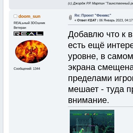
(с) Джордж Р.Р. Мартин "Таинственный р
Re: Проект "Феникс"
doom_sun
«
Ответ #1147 :
06 Январь 2023, 04:17
REALьный 3DOшник
Ветеран
Добавлю что к 
есть ещё интере
уровне, в самом
экрана смещена 
Сообщений: 1344
пределами игров
мешает - туда п
внимание.