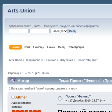
Arts-Union
Добро пожаловать,
Гость
. Пожалуйста,
войдите
или
зарегистрируйтесь
.
Начало
Сайт
Помощь
Поиск
Вход
Регистрация
Arts-Union
»
Территория 3DOшников
»
Эмуляция
»
Проект "Феникс"
Страницы:
1
...
75
76
[
77
]
Вниз
Автор
Тема: Проект "Феникс" (Проч
0 Пользователей и 8 Гостей просматривают эту тему.
Проект "Феникс"
Altmer
«
:
17 Декабрь 2010, 23:27:14 »
Администратор
Ветеран