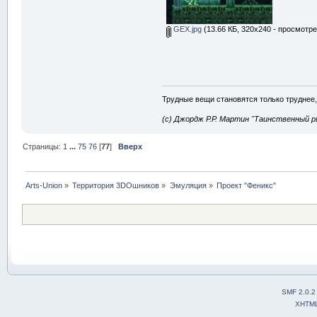
GEX.jpg
(13.66 КБ, 320x240 - просмотре
Трудные вещи становятся только труднее,
(с) Джордж Р.Р. Мартин "Таинственный р
Страницы:
1
...
75
76
[
77
]
Вверх
Arts-Union
»
Территория 3DOшников
»
Эмуляция
»
Проект "Феникс"
SMF 2.0.2
XHTM