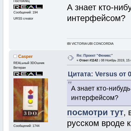
Постоялец
А знает кто-ниб
Сообщений: 194
интерфейсом?
URSS creator
IBI VICTORIA UBI CONCORDIA
Re: Проект "Феникс"
Casper
«
Ответ #1142 :
08 Ноябрь 2019, 15:
REALьный 3DOшник
Ветеран
Цитата: Versus от 
А знает кто-нибудь
интерфейсом?
посмотри тут
,
русском вроде
Сообщений: 1744