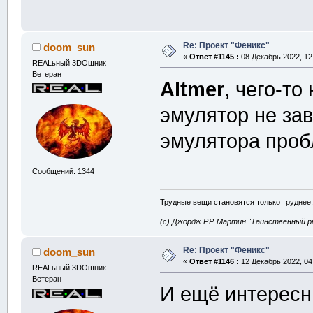
Re: Проект "Феникс"
doom_sun
«
Ответ #1145 :
08 Декабрь 2022, 12
REALьный 3DOшник
Ветеран
Altmer
, чего-то
эмулятор не зав
эмулятора про
Сообщений: 1344
Трудные вещи становятся только труднее,
(с) Джордж Р.Р. Мартин "Таинственный р
Re: Проект "Феникс"
doom_sun
«
Ответ #1146 :
12 Декабрь 2022, 04
REALьный 3DOшник
Ветеран
И ещё интересн