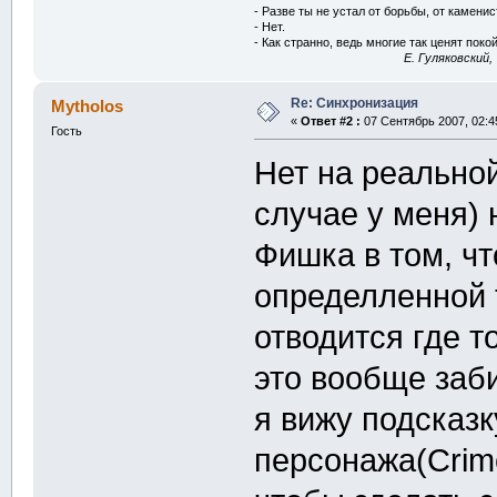
- Разве ты не устал от борьбы, от камени
- Нет.
- Как странно, ведь многие так ценят покой
E. Гуляковский,
Re: Синхронизация
Mytholos
«
Ответ #2 :
07 Сентябрь 2007, 02:4
Гость
Нет на реальной
случае у меня) 
Фишка в том, чт
определленной т
отводится где т
это вообще заби
я вижу подсказк
персонажа(Crime