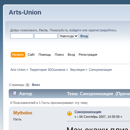
Arts-Union
Добро пожаловать,
Гость
. Пожалуйста,
войдите
или
зарегистрируйтесь
.
Начало
Сайт
Помощь
Поиск
Вход
Регистрация
Arts-Union
»
Территория 3DOшников
»
Эмуляция
»
Синхронизация
Страницы: [
1
]
Вниз
Автор
Тема: Синхронизация (Прочит
0 Пользователей и 1 Гость просматривают эту тему.
Синхронизация
Mytholos
«
:
06 Сентябрь 2007, 14:35:59 »
Гость