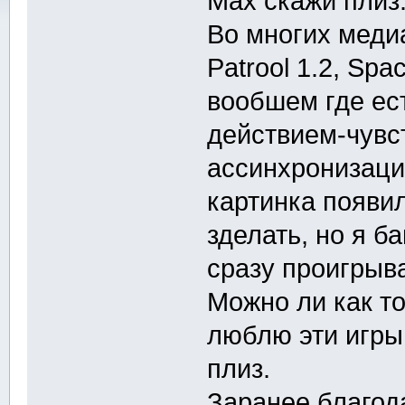
Мах скажи плиз.
Во многих медиа
Patrool 1.2, Spa
вообшем где ес
действием-чувс
ассинхронизация
картинка появил
зделать, но я б
сразу проигрыва
Можно ли как то
люблю эти игры 
плиз.
Заранее благод