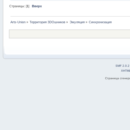
Страницы: [
1
]
Вверх
Arts-Union
»
Территория 3DOшников
»
Эмуляция
»
Синхронизация
SMF 2.0.2
XHTM
Страница сгенери