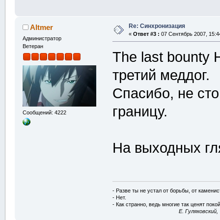
Re: Синхронизация
Altmer
«
Ответ #3 :
07 Сентябрь 2007, 15:4
Администратор
Ветеран
The last bounty
третий меддог.
Спасибо, не ст
границу.
Сообщений: 4222
На выходных гл
- Разве ты не устал от борьбы, от камени
- Нет.
- Как странно, ведь многие так ценят покой
E. Гуляковский,