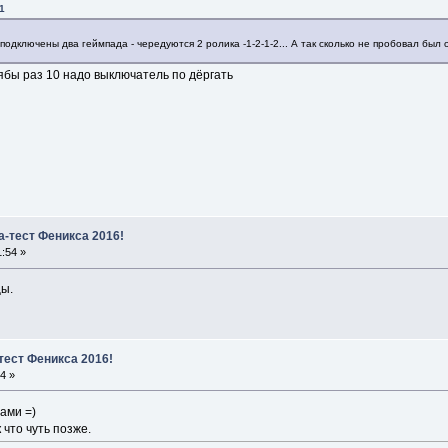
1
одключены два геймпада - чередуются 2 ролика -1-2-1-2... А так сколько не пробовал был 
бы раз 10 надо выключатель по дёргать
а-тест Феникса 2016!
:54 »
цы.
тест Феникса 2016!
4 »
ами =)
 что чуть позже.