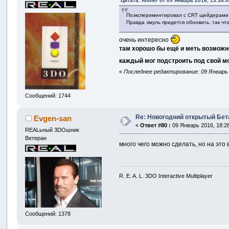
Цитата: Altmer от 09 Январь 2016, 13:34:0
Поэкспериментировал с CRT щейдерами 
Правда эмуль придется обновить, так что
очень интересно
там хорошо бы ещё и меть возможно
каждый мог подстроить под свой м
«
Последнее редактирование: 09 Январь 
Сообщений: 1744
Re: Новогодний открытый Бет
Evgen-san
«
Ответ #80 :
09 Январь 2016, 18:28
REALьный 3DOшник
Ветеран
много чего можно сделать, но на это
R. E. A. L. 3DO Interactive Multiplayer
Сообщений: 1378