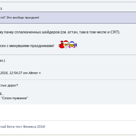
23
тся? Это вообще праздник!
жу пачку сплагиаченных шейдеров (см. аттач, там в том числе и CRT).
Всех с минувшими праздниками!
аз.)
016, 12:54:27 от Altmer
»
истых дорог?
...
, "Сезон туманов"
тый Бета-тест Феникса 2016!