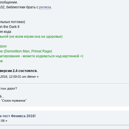
сообщении.
32, библиотеки брать с
релиза
.
ельных потоках)
 the Dark II
ия кода
ьной (не всем играм она на здоровье)
ndom
е (Demolition Man, Primal Rage)
ктирования - можете издеваться над картинкой =)
ов
версии 2.4 состоялся.
016, 12:59:01 от Altmer
»
истых дорог?
...
, "Сезон туманов"
а-тест Феникса 2016!
:06 »