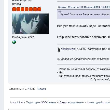
Ветеран
Цитата: Versus от 10 Январь 2016, 12:38:
Крутяк! Версия на Андроид тоже обнови
Все уже можно качать, здесь же поло
Открытое тестирование закончено. 
Сообщений: 4222
shaders.zip
(7.83 КБ - загружено 1054 р
«
Последнее редактирование: 10 Январь 2
- Разве ты не устал от борьбы, от камен
- Нет.
- Как странно, ведь многие так ценят покой
E. Гуляковский
Страницы:
1
...
4
5
[
6
]
Вверх
Arts-Union
»
Территория 3DOшников
»
Бэта-тестирование
»
Новогодний откры