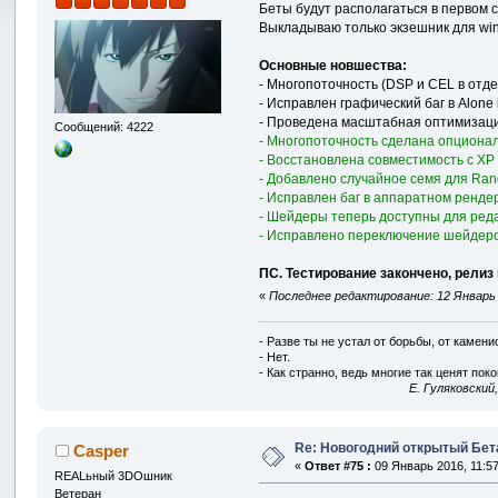
Беты будут располагаться в первом 
Выкладываю только экзешник для win
Основные новшества:
- Многопоточность (DSP и CEL в отд
- Исправлен графический баг в Alone in
- Проведена масштабная оптимизац
Сообщений: 4222
- Многопоточность сделана опционал
- Восстановлена совместимость с ХР
- Добавлено случайное семя для Ra
- Исправлен баг в аппаратном рендер
- Шейдеры теперь доступны для реда
- Исправлено переключение шейдер
ПС. Тестирование закончено, релиз 
«
Последнее редактирование: 12 Январь 2
- Разве ты не устал от борьбы, от камен
- Нет.
- Как странно, ведь многие так ценят покой
E. Гуляковский
Re: Новогодний открытый Бет
Casper
«
Ответ #75 :
09 Январь 2016, 11:57
REALьный 3DOшник
Ветеран