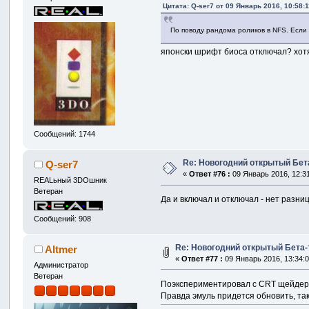
Цитата: Q-ser7 от 09 Январь 2016, 10:58:1
По поводу рандома роликов в NFS. Если п
японски шрифт биоса отключал? хотя
Сообщений: 1744
Re: Новогодний открытый Бет
Q-ser7
«
Ответ #76 :
09 Январь 2016, 12:31
REALьный 3DOшник
Ветеран
Да и включал и отключал - нет разни
Сообщений: 908
Re: Новогодний открытый Бета-
Altmer
«
Ответ #77 :
09 Январь 2016, 13:34:0
Администратор
Ветеран
Поэкспериментировал с CRT щейдер
Правда эмуль придется обновить, так