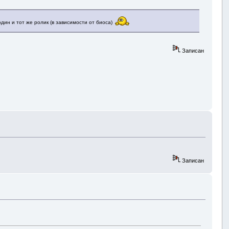
один и тот же ролик (в зависимости от биоса)
Записан
Записан