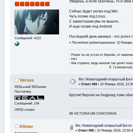
Увидешь, а если захочешь, то и свои
Сейчас будет релиз под Win.
Чуть позже под Linux.
С хакинтошем увы не вышло...
И еще позже под Android.
Последний день каникул - что успел т
Сообщений: 4222
«
Последнее редактирование: 10 Январь 2
- Разве ты не устал от борьбы, от камен
- Нет.
- Как странно, ведь многие так ценят покой
E. Гуляковский
Re: Новогодний открытый Бет
Versus
«
Ответ #84 :
10 Январь 2016, 12:38
REALьный 3DOшник
Постоялец
Крутяк! Версия на Андроид тоже обн
Сообщений: 194
URSS creator
IBI VICTORIA UBI CONCORDIA
Re: Новогодний открытый Бета-
Altmer
«
Ответ #85 :
10 Январь 2016, 12:50:4
Администратор