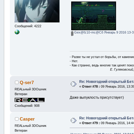
Сообщений: 4222
Gex@fz10-mc@Сб Январь 9 2016 13-31
- Разве ты не устал от борьбы, от камен
- Нет.
- Как странно, ведь многие так ценят покой
E. Гуляковский
Re: Новогодний открытый Бет
Q-ser7
«
Ответ #78 :
09 Январь 2016, 13:39
REALьный 3DOшник
Ветеран
Даже выпуклость присутствует)
Сообщений: 908
Re: Новогодний открытый Бет
Casper
«
Ответ #79 :
09 Январь 2016, 14:44
REALьный 3DOшник
Ветеран