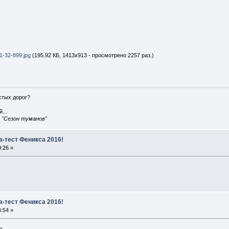
-32-899.jpg
(195.92 КБ, 1413x913 - просмотрено 2257 раз.)
истых дорог?
...
, "Сезон туманов"
а-тест Феникса 2016!
:26 »
а-тест Феникса 2016!
:54 »