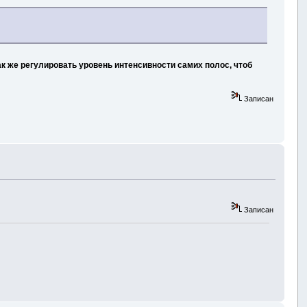
ак же регулировать уровень интенсивности самих полос, чтоб
Записан
Записан