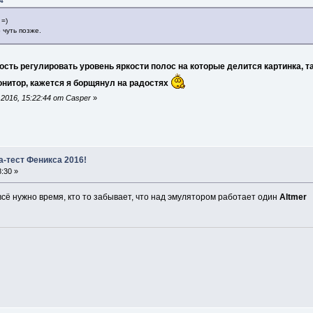
4
=)
 чуть позже.
сть регулировать уровень яркости полос на которые делится картинка, т
онитор, кажется я борщянул на радостях
2016, 15:22:44 от Casper
»
а-тест Феникса 2016!
:30 »
 всё нужно время, кто то забывает, что над эмулятором работает один
Altmer