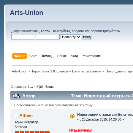
Arts-Union
Добро пожаловать,
Гость
. Пожалуйста,
войдите
или
зарегистрируйтесь
.
Начало
Сайт
Помощь
Поиск
Вход
Регистрация
Arts-Union
»
Территория 3DOшников
»
Бэта-тестирование
»
Новогодний откры
Страницы:
1
...
4
5
[
6
]
Вниз
Автор
Тема: Новогодний открытый 
0 Пользователей и 2 Гостей просматривают эту тему.
Новогодний открытый Бета-тес
Altmer
«
:
25 Декабрь 2015, 14:28:50 »
Администратор
Ветеран
Итак начнем!