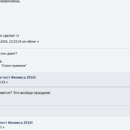
 набросаешь.
о сделал =)
016, 12:23:19 от Altmer
»
истых дорог?
...
, "Сезон туманов"
а-тест Феникса 2016!
:23 »
овится? Это вообще праздник!
тест Феникса 2016!
7 »