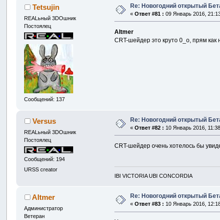
Re: Новогодний открытый Бет
Tetsujin
«
Ответ #81 :
09 Январь 2016, 21:13
REALьный 3DOшник
Постоялец
Altmer
CRT-шейдер это круто 0_о, прям как 
Сообщений: 137
Re: Новогодний открытый Бет
Versus
«
Ответ #82 :
10 Январь 2016, 11:38
REALьный 3DOшник
Постоялец
CRT-шейдер очень хотелось бы увид
Сообщений: 194
URSS creator
IBI VICTORIA UBI CONCORDIA
Re: Новогодний открытый Бет
Altmer
«
Ответ #83 :
10 Январь 2016, 12:18
Администратор
Ветеран