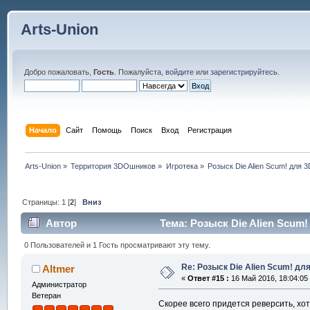
Arts-Union
Добро пожаловать,
Гость
. Пожалуйста,
войдите
или
зарегистрируйтесь
.
Начало
Сайт
Помощь
Поиск
Вход
Регистрация
Arts-Union
»
Территория 3DOшников
»
Игротека
»
Розыск Die Alien Scum! для 3
Страницы:
1
[
2
]
Вниз
Автор
Тема: Розыск Die Alien Scum!
0 Пользователей и 1 Гость просматривают эту тему.
Re: Розыск Die Alien Scum! для
Altmer
«
Ответ #15 :
16 Май 2016, 18:04:05
Администратор
Ветеран
Скорее всего придется реверсить, хот