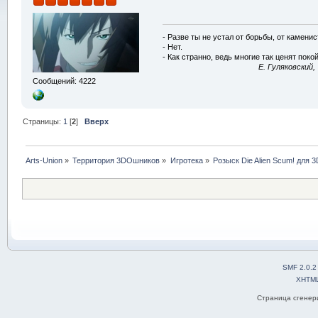
- Разве ты не устал от борьбы, от камени
- Нет.
- Как странно, ведь многие так ценят покой
E. Гуляковский,
Сообщений: 4222
Страницы:
1
[
2
]
Вверх
Arts-Union
»
Территория 3DOшников
»
Игротека
»
Розыск Die Alien Scum! для 3
SMF 2.0.2
XHTM
Страница сгенери