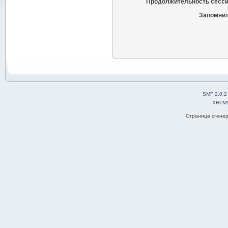
Продолжительность сесси
Запомнит
SMF 2.0.2
XHTM
Страница сгенер