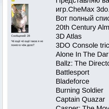
Представляю ва
игр.CheMax 3do
Вот полный спис
20th Century Al
3D Atlas
Сообщений: 28
Чё ещё чё ещё такое я не
3DO Console tri
понял в чём дело?
Alone In The Dar
Ballz: The Direct
Battlesport
Bladeforce
Burning Soldier
Captain Quazar
Casper: The Mov