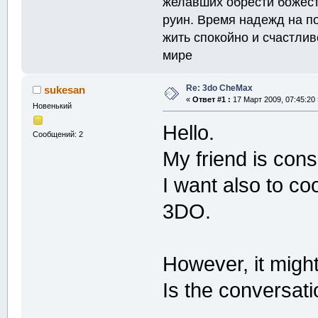
желавших обрести божест
руин. Время надежд на п
жить спокойно и счастлив
мире
Re: 3do CheMax
sukesan
«
Ответ #1 :
17 Март 2009, 07:45:20 
Новенький
Hello.
Сообщений: 2
My friend is cons
I want also to co
3DO.
However, it migh
Is the conversat