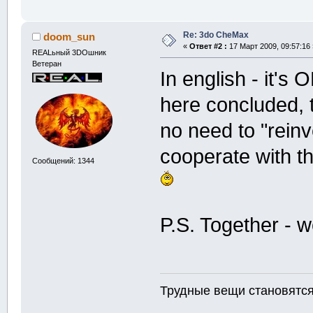
Re: 3do CheMax
doom_sun
«
Ответ #2 :
17 Март 2009, 09:57:16 
REALьный 3DOшник
Ветеран
In english - it's 
here concluded, 
no need to "reinve
cooperate with 
Сообщений: 1344
P.S. Together - 
Трудные вещи становятся 