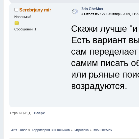
3do CheMax
Serebrjany mir
«
Ответ #5 :
27 Сентябрь 2009, 11:23
Новенький
Скажи лучше "и
Сообщений: 1
Есть вариант в
сам переделает
самим писать о
или рьяные пои
возрадуются.
Страницы: [
1
]
Вверх
Arts-Union
»
Территория 3DOшников
»
Игротека
»
3do CheMax 