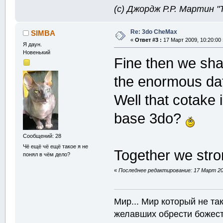
(с) Джордж Р.Р. Мартин 
Re: 3do CheMax
SIMBA
«
Ответ #3 :
17 Март 2009, 10:20:00 
Я даун.
Новенький
Fine then we shal
the enormous da
Well that cotake 
base 3do?
Сообщений: 28
Чё ещё чё ещё такое я не
Together we stro
понял в чём дело?
«
Последнее редактирование: 17 Март 20
Мир... Мир который не т
желавших обрести божест