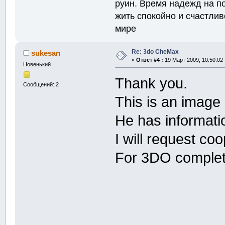
руин. Время надежд на п
жить спокойно и счастлив
мире
Re: 3do CheMax
sukesan
«
Ответ #4 :
19 Март 2009, 10:50:02 
Новенький
Thank you.
Сообщений: 2
This is an image 
He has informati
I will request co
For 3DO comple