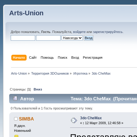
Arts-Union
Добро пожаловать,
Гость
. Пожалуйста,
войдите
или
зарегистрируйтесь
.
Начало
Сайт
Помощь
Поиск
Вход
Регистрация
Arts-Union
»
Территория 3DOшников
»
Игротека
»
3do CheMax 
Страницы: [
1
]
Вниз
Автор
Тема: 3do CheMax (Прочитано
0 Пользователей и 1 Гость просматривают эту тему.
3do CheMax
SIMBA
«
:
12 Март 2009, 12:46:58 »
Я даун.
Новенький