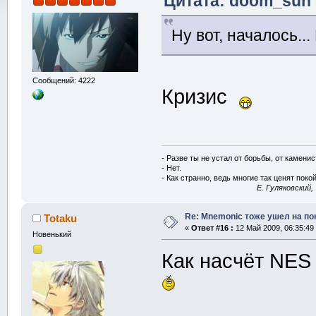
Цитата: doom_sun о
Ну вот, началось...
Сообщений: 4222
Кризис
- Разве ты не устал от борьбы, от камени
- Нет.
- Как странно, ведь многие так ценят покой
E. Гуляковский,
Re: Mnemonic тоже ушел на по
Totaku
«
Ответ #16 :
12 Май 2009, 06:35:49
Новенький
Как насчёт NES