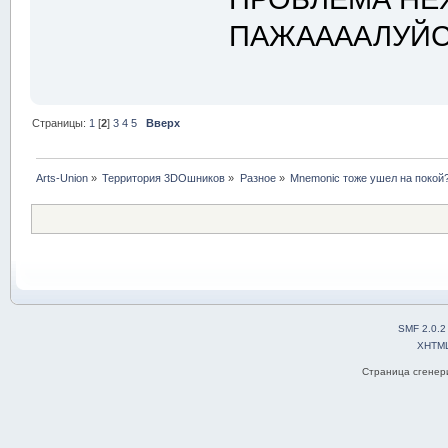
ПАЖААААЛУЙСТ
Страницы:
1
[
2
]
3
4
5
Вверх
Arts-Union
»
Территория 3DOшников
»
Разное
»
Mnemonic тоже ушел на покой
SMF 2.0.2
XHTM
Страница сгенери