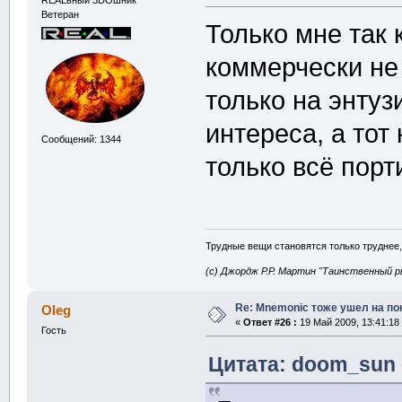
REALьный 3DOшник
Ветеран
Только мне так
коммерчески не
только на энтуз
интереса, а тот
Сообщений: 1344
только всё порти
Трудные вещи становятся только труднее,
(с) Джордж Р.Р. Мартин "Таинственный р
Re: Mnemonic тоже ушел на по
Oleg
«
Ответ #26 :
19 Май 2009, 13:41:18
Гость
Цитата: doom_sun о