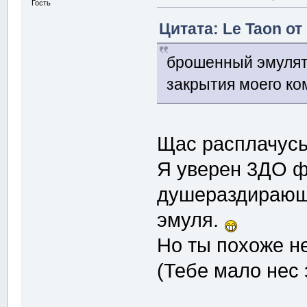
Гость
Цитата: Le Taon от
брошенный эмулят
закрытия моего ко
Щас расплачусь
Я уверен 3ДО ф
душераздирающу
эмуля.
Но ты похоже н
(Тебе мало нес