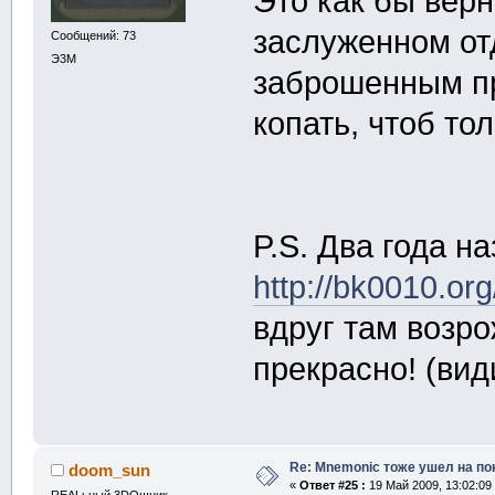
Это как бы верн
заслуженном отд
Сообщений: 73
Э3М
заброшенным пр
копать, чтоб то
P.S. Два года н
http://bk0010.or
вдруг там возро
прекрасно! (вид
Re: Mnemonic тоже ушел на по
doom_sun
«
Ответ #25 :
19 Май 2009, 13:02:09