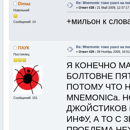
Re: Mnemonic тоже ушел на по
Dimaz
«
Ответ #28 :
21 Май 2009, 12:37:17
Новенький
+мильон к слов
Сообщений: 14
Re: Mnemonic тоже ушел на по
ПАУК
«
Ответ #29 :
08 Ноябрь 2009, 16:51
Постоялец
Я КОНЕЧНО М
БОЛТОВНЕ ПЯ
ПОТОМУ ЧТО Н
MNEMONICа. Н
Сообщений: 151
ДЖОЙСТИКОВ 
ИНФУ, А ТО С
ПРОБЛЕМА НЕ