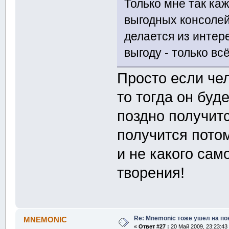
Только мне так ка
выгодных консолей
делается из интере
выгоду - только всё
Просто если чел
то тогда он буде
поздно получитс
получится потом
и не какого сам
творения!
Re: Mnemonic тоже ушел на по
MNEMONIC
«
Ответ #27 :
20 Май 2009, 23:23:43