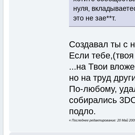
нуля, вкладываетес
это не зае**т.
Создавал ты с 
Если тебе,(твоя 
...на Твои вложе
но на труд друг
По-любому, уда
собирались 3D
подло.
«
Последнее редактирование: 20 Май 20