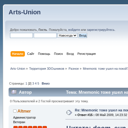
Arts-Union
Добро пожаловать,
Гость
. Пожалуйста,
войдите
или
зарегистрируйтесь
.
Начало
Сайт
Помощь
Поиск
Вход
Регистрация
Arts-Union
»
Территория 3DOшников
»
Разное
»
Mnemonic тоже ушел на покой
Страницы:
1
[
2
]
3
4
5
Вниз
Автор
Тема: Mnemonic тоже ушел на
0 Пользователей и 2 Гостей просматривают эту тему.
Re: Mnemonic тоже ушел на по
Altmer
«
Ответ #15 :
08 Май 2009, 14:23:32
Администратор
Ветеран