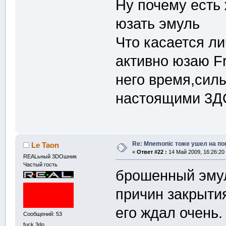
Ну почему есть
юзать эмуль
Что касается ли
активно юзаю F
него время,сил
настоящими 3Д
Re: Mnemonic тоже ушел на по
Le Taon
«
Ответ #22 :
14 Май 2009, 16:26:20
REALьный 3DOшник
Частый гость
брошенный эмул
причин закрыти
его ждал очень.
Сообщений: 53
fuck 3do