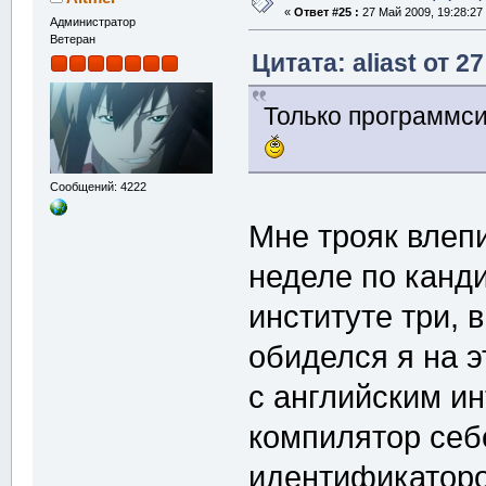
«
Ответ #25 :
27 Май 2009, 19:28:27
Администратор
Ветеран
Цитата: aliast от 2
Только программси
Сообщений: 4222
Мне трояк влеп
неделе по канди
институте три, в
обиделся я на э
с английским и
компилятор себ
идентификатор