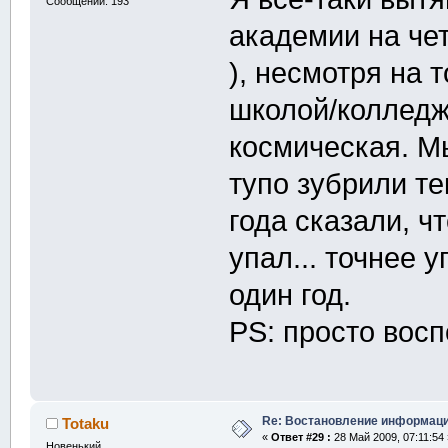
Сообщений: 193
академии на че
), несмотря на 
школой/колледж
космическая. М
тупо зубрили тек
года сказали, чт
упал... точнее 
один год.
PS: просто вос
Re: Востановление информац
Totaku
«
Ответ #29 :
28 Май 2009, 07:11:54 
Новенький