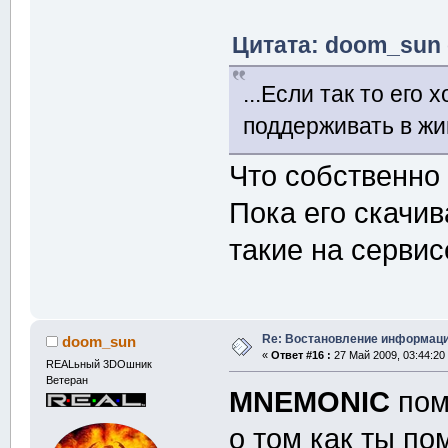
Цитата: doom_sun о
...Если так то его
поддерживать в ж
Что собственно 
Пока его скачив
такие на сервис
Re: Востановление информац
doom_sun
«
Ответ #16 :
27 Май 2009, 03:44:20
REALьный 3DOшник
Ветеран
MNEMONIC
пом
о том как ты п