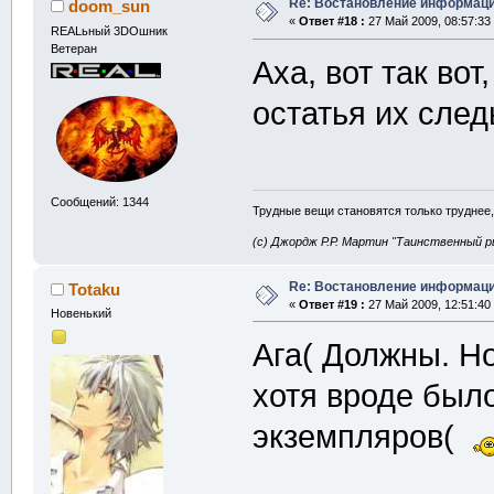
Re: Востановление информац
doom_sun
«
Ответ #18 :
27 Май 2009, 08:57:33
REALьный 3DOшник
Ветеран
Аха, вот так во
остатья их след
Сообщений: 1344
Трудные вещи становятся только труднее,
(с) Джордж Р.Р. Мартин "Таинственный р
Re: Востановление информац
Totaku
«
Ответ #19 :
27 Май 2009, 12:51:40
Новенький
Ага( Должны. Но
хотя вроде был
экземпляров(