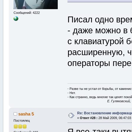
Сообщений: 4222
Писал одно врем
- даже можно в 
с клавиатурой 
расширенную, ч
операторы пере
- Разве ты не устал от борьбы, от камени
- Нет.
- Как странно, ведь многие так ценят покой
E. Гуляковский,
Re: Востановление информац
sasha 5
«
Ответ #28 :
28 Май 2009, 06:47:03
Постоялец
Я все-таки вытя