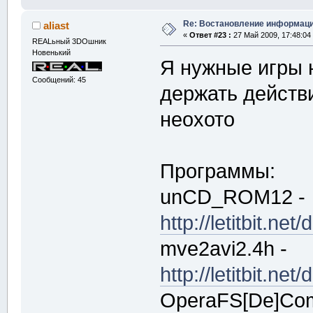
Re: Востановление информац
aliast
«
Ответ #23 :
27 Май 2009, 17:48:04
REALьный 3DOшник
Новенький
Я нужные игры 
Сообщений: 45
держать действи
неохото
Программы:
unCD_ROM12 -
http://letitbit.
mve2avi2.4h -
http://letitbit.n
OperaFS[De]Comp