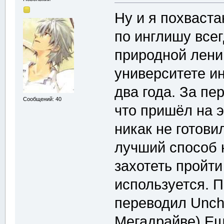
Ну и я похваст
по инглишу всег
природной лени.
университете ин
два года. За пе
Сообщений: 40
что пришёл на э
никак не готови
лучший способ 
захотеть пройти
используется. П
переводил Uncha
Мегадрайве) Ещ