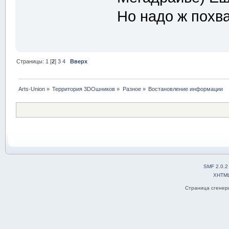
Но надо ж похва
Страницы:
1
[
2
]
3
4
Вверх
Arts-Union
»
Территория 3DOшников
»
Разное
»
Востановление информации
SMF 2.0.2
XHTM
Страница сгенери