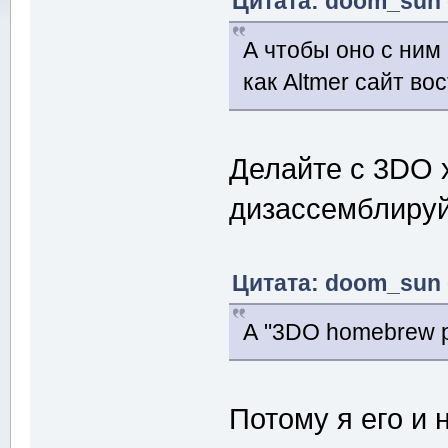
Цитата: doom_sun о
А чтобы оно с ним 
как Altmer сайт во
Делайте с 3DO 
дизассемблируй
Цитата: doom_sun о
А "3DO homebrew p
Потому я его и 