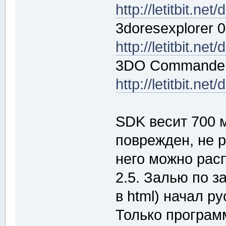
http://letitbit.n
3doresexplorer 0
http://letitbit.n
3DO Commander 
http://letitbit.
SDK весит 700 м
поврежден, не р
него можно распа
2.5. Залью по з
в html) начал р
Только програм