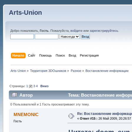
Arts-Union
Добро пожаловать,
Гость
. Пожалуйста,
войдите
или
зарегистрируйтесь
.
Начало
Сайт
Помощь
Поиск
Вход
Регистрация
Arts-Union
»
Территория 3DOшников
»
Разное
»
Востановление информации
Страницы:
1
[
2
]
3
4
Вниз
Автор
Тема: Востановление информ
0 Пользователей и 1 Гость просматривают эту тему.
Re: Востановление информац
MNEMONIC
«
Ответ #15 :
26 Май 2009, 20:26:57
Гость