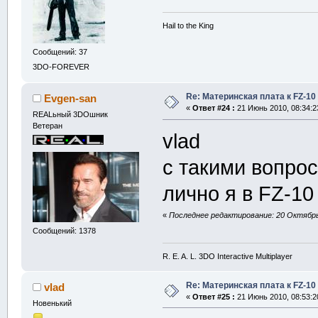
Hail to the King
Сообщений: 37
3DO-FOREVER
Re: Материнская плата к FZ-10
Evgen-san
«
Ответ #24 :
21 Июнь 2010, 08:34:2
REALьный 3DOшник
Ветеран
vlad
с такими вопро
лично я в FZ-1
«
Последнее редактирование: 20 Октябрь 
Сообщений: 1378
R. E. A. L. 3DO Interactive Multiplayer
Re: Материнская плата к FZ-10
vlad
«
Ответ #25 :
21 Июнь 2010, 08:53:2
Новенький