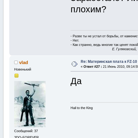
плохим?
- Разве ты не устал от борьбы, от камени
- Нет.
- Как странно, ведь многие так ценят покой
E. Гуляковский,
Re: Материнская плата к FZ-10
vlad
«
Ответ #27 :
21 Июнь 2010, 09:14:5
Новенький
Да
Hail to the King
Сообщений: 37
3DO-FOREVER