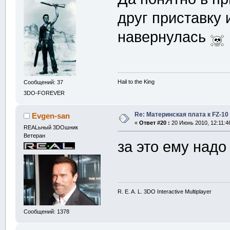
друг приставку 
навернулась
Hail to the King
Сообщений: 37
3DO-FOREVER
Re: Материнская плата к FZ-10
Evgen-san
«
Ответ #20 :
20 Июнь 2010, 12:11:4
REALьный 3DOшник
Ветеран
за это ему над
R. E. A. L. 3DO Interactive Multiplayer
Сообщений: 1378