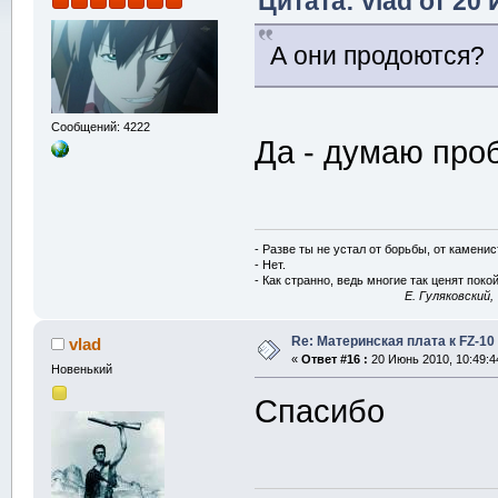
Цитата: vlad от 20
А они продоются?
Сообщений: 4222
Да - думаю про
- Разве ты не устал от борьбы, от камени
- Нет.
- Как странно, ведь многие так ценят покой
E. Гуляковский,
Re: Материнская плата к FZ-10
vlad
«
Ответ #16 :
20 Июнь 2010, 10:49:4
Новенький
Спасибо