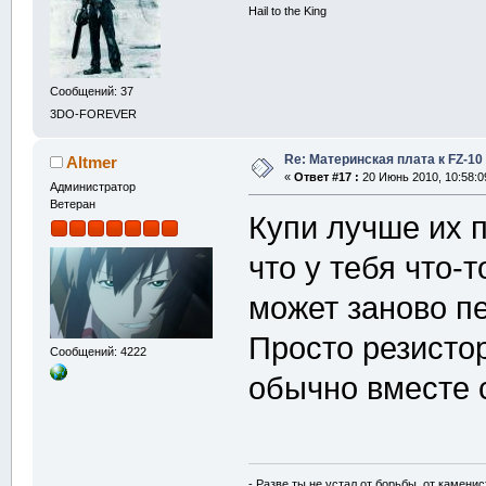
Hail to the King
Сообщений: 37
3DO-FOREVER
Re: Материнская плата к FZ-10
Altmer
«
Ответ #17 :
20 Июнь 2010, 10:58:0
Администратор
Ветеран
Купи лучше их п
что у тебя что-
может заново пе
Просто резистор
Сообщений: 4222
обычно вместе 
- Разве ты не устал от борьбы, от камени