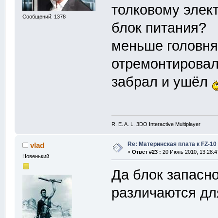
толковому элек
Сообщений: 1378
блок питания?
меньше головняк
отремонтировал
забрал и ушёл
R. E. A. L. 3DO Interactive Multiplayer
Re: Материнская плата к FZ-10
vlad
«
Ответ #23 :
20 Июнь 2010, 13:28:4
Новенький
Да блок запасно
различаются дл