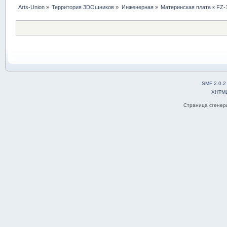
Arts-Union
»
Территория 3DOшников
»
Инженерная
»
Материнская плата к FZ-
SMF 2.0.2
XHTM
Страница сгенери