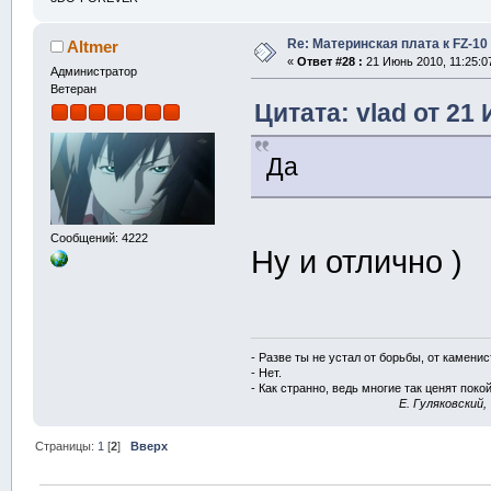
Re: Материнская плата к FZ-10
Altmer
«
Ответ #28 :
21 Июнь 2010, 11:25:0
Администратор
Ветеран
Цитата: vlad от 21
Да
Сообщений: 4222
Ну и отлично )
- Разве ты не устал от борьбы, от камени
- Нет.
- Как странно, ведь многие так ценят покой
E. Гуляковский,
Страницы:
1
[
2
]
Вверх