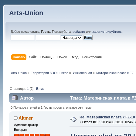
Arts-Union
Добро пожаловать,
Гость
. Пожалуйста,
войдите
или
зарегистрируйтесь
.
Начало
Сайт
Помощь
Поиск
Вход
Регистрация
Arts-Union
»
Территория 3DOшников
»
Инженерная
»
Материнская плата к FZ-
Страницы:
1
[
2
]
Вниз
Автор
Тема: Материнская плата к FZ
0 Пользователей и 1 Гость просматривают эту тему.
Re: Материнская плата к FZ-10
Altmer
«
Ответ #15 :
20 Июнь 2010, 10:46:3
Администратор
Ветеран