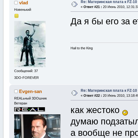
Re: Материнская плата к FZ-10
vlad
«
Ответ #21 :
20 Июнь 2010, 12:31:3
Новенький
Да я бы его за
Hail to the King
Сообщений: 37
3DO-FOREVER
Re: Материнская плата к FZ-10
Evgen-san
«
Ответ #22 :
20 Июнь 2010, 13:18:4
REALьный 3DOшник
Ветеран
как жестоко
думаю подзатыл
а вообще не пр