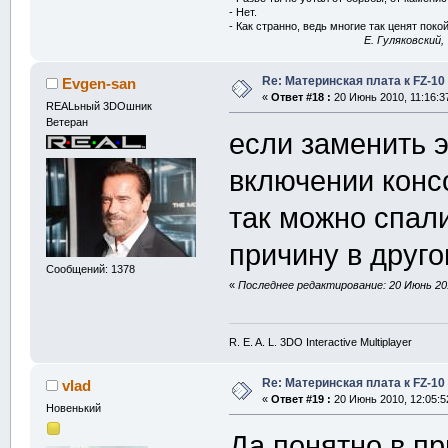
- Нет.
- Как странно, ведь многие так ценят покой
E. Гуляковский,
Re: Материнская плата к FZ-10
Evgen-san
«
Ответ #18 :
20 Июнь 2010, 11:16:3
REALьный 3DOшник
Ветеран
если заменить э
включении конс
так можно спали
причину в друго
Сообщений: 1378
«
Последнее редактирование: 20 Июнь 201
R. E. A. L. 3DO Interactive Multiplayer
Re: Материнская плата к FZ-10
vlad
«
Ответ #19 :
20 Июнь 2010, 12:05:5
Новенький
Да понятно в пр