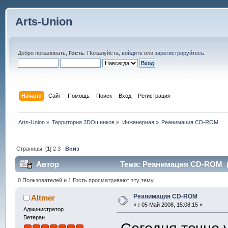
Arts-Union
Добро пожаловать,
Гость
. Пожалуйста,
войдите
или
зарегистрируйтесь
.
Начало
Сайт
Помощь
Поиск
Вход
Регистрация
Arts-Union
»
Территория 3DOшников
»
Инженерная
»
Реанимация CD-ROM
Страницы: [
1
]
2
3
Вниз
Автор
Тема: Реанимация CD-ROM (
0 Пользователей и 1 Гость просматривают эту тему.
Реанимация CD-ROM
Altmer
«
:
05 Май 2008, 15:08:15 »
Администратор
Ветеран