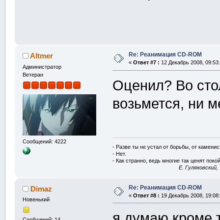
Re: Реанимация CD-ROM
Altmer
«
Ответ #7 :
12 Декабрь 2008, 09:53:
Администратор
Ветеран
Оценил? Во стол
возьмется, ни 
Сообщений: 4222
- Разве ты не устал от борьбы, от камени
- Нет.
- Как странно, ведь многие так ценят покой
E. Гуляковский,
Re: Реанимация CD-ROM
Dimaz
«
Ответ #8 :
19 Декабрь 2008, 19:08:
Новенький
я думаю кроме т
Сообщений: 14