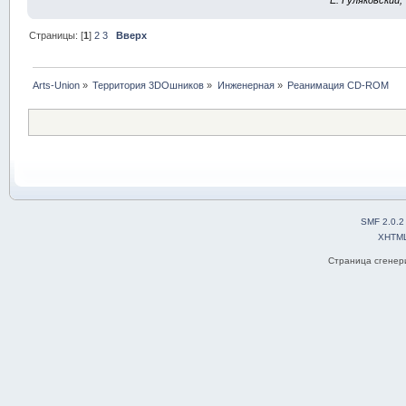
E. Гуляковский,
Страницы: [
1
]
2
3
Вверх
Arts-Union
»
Территория 3DOшников
»
Инженерная
»
Реанимация CD-ROM
SMF 2.0.2
XHTM
Страница сгенери