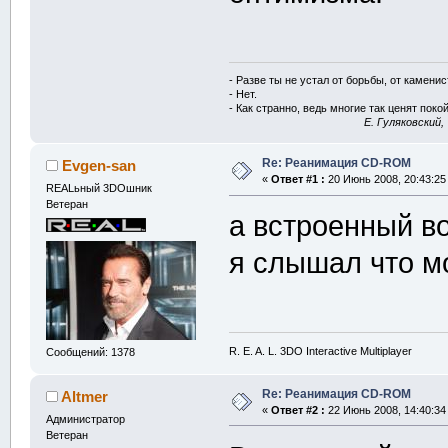
- Разве ты не устал от борьбы, от камени
- Нет.
- Как странно, ведь многие так ценят покой
E. Гуляковский,
Re: Реанимация CD-ROM
Evgen-san
«
Ответ #1 :
20 Июнь 2008, 20:43:25
REALьный 3DOшник
Ветеран
а встроенный в
я слышал что м
R. E. A. L. 3DO Interactive Multiplayer
Сообщений: 1378
Re: Реанимация CD-ROM
Altmer
«
Ответ #2 :
22 Июнь 2008, 14:40:34
Администратор
Ветеран