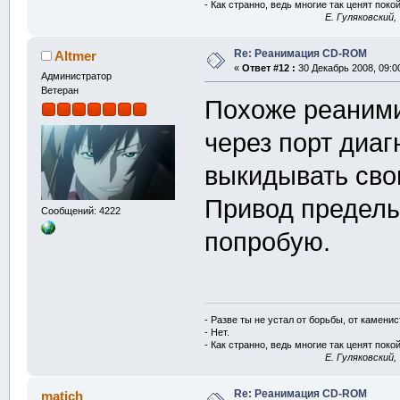
- Как странно, ведь многие так ценят покой
E. Гуляковский,
Re: Реанимация CD-ROM
Altmer
«
Ответ #12 :
30 Декабрь 2008, 09:0
Администратор
Ветеран
Похоже реаними
через порт диаг
выкидывать сво
Привод пределы
Сообщений: 4222
попробую.
- Разве ты не устал от борьбы, от камени
- Нет.
- Как странно, ведь многие так ценят покой
E. Гуляковский,
Re: Реанимация CD-ROM
matich