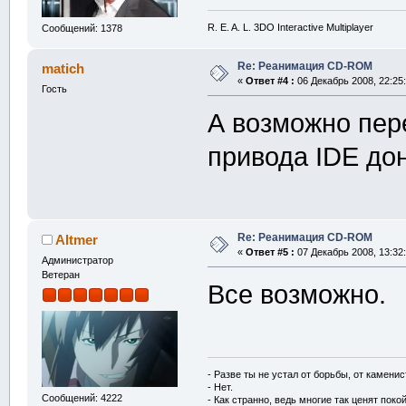
R. E. A. L. 3DO Interactive Multiplayer
Сообщений: 1378
Re: Реанимация CD-ROM
matich
«
Ответ #4 :
06 Декабрь 2008, 22:25:
Гость
А возможно пер
привода IDE до
Re: Реанимация CD-ROM
Altmer
«
Ответ #5 :
07 Декабрь 2008, 13:32:
Администратор
Ветеран
Все возможно.
- Разве ты не устал от борьбы, от камени
- Нет.
Сообщений: 4222
- Как странно, ведь многие так ценят покой