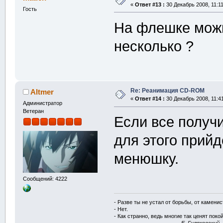
«
Ответ #13 :
30 Декабрь 2008, 11:11
Гость
На флешке можно
несколько ?
Re: Реанимация CD-ROM
Altmer
«
Ответ #14 :
30 Декабрь 2008, 11:41
Администратор
Ветеран
Если все получи
для этого прий
менюшку.
Сообщений: 4222
- Разве ты не устал от борьбы, от камени
- Нет.
- Как странно, ведь многие так ценят покой