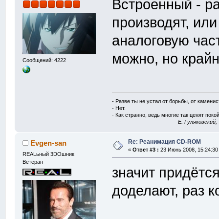
Встроенный - ра
производят, ил
аналоговую час
можно, но крайн
Сообщений: 4222
- Разве ты не устал от борьбы, от камени
- Нет.
- Как странно, ведь многие так ценят покой
E. Гуляковский,
Re: Реанимация CD-ROM
Evgen-san
«
Ответ #3 :
23 Июнь 2008, 15:24:30
REALьный 3DOшник
Ветеран
значит придётс
доделают, раз к