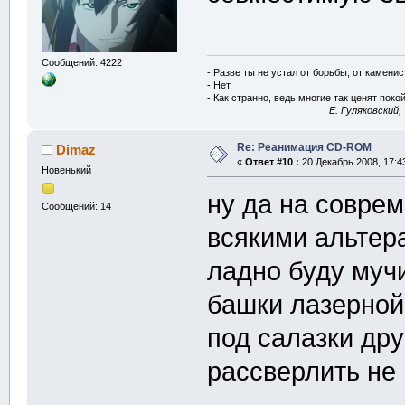
Сообщений: 4222
- Разве ты не устал от борьбы, от камени
- Нет.
- Как странно, ведь многие так ценят покой
E. Гуляковский,
Re: Реанимация CD-ROM
Dimaz
«
Ответ #10 :
20 Декабрь 2008, 17:4
Новенький
ну да на совре
Сообщений: 14
всякими альтер
ладно буду мучи
башки лазерной,
под салазки дру
рассверлить не