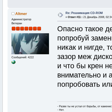
Re: Реанимация CD-ROM
Altmer
«
Ответ #11 :
21 Декабрь 2008, 02:34
Администратор
Ветеран
Опасно такое д
попробуй замен
никак и нигде, 
зазор меж диск
Сообщений: 4222
и что бы крен н
внимательно и а
попробовать ил
- Разве ты не устал от борьбы, от камени
- Нет.