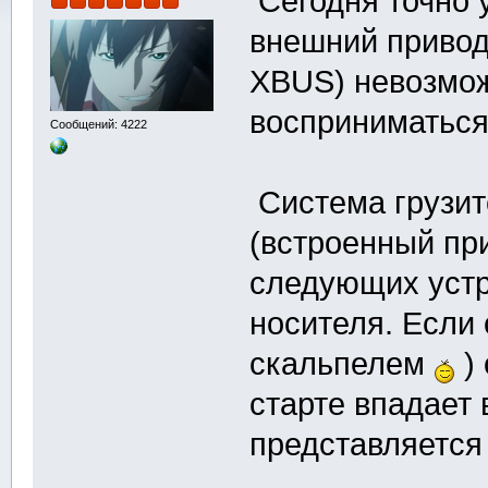
Сегодня точно 
внешний привод 
XBUS) невозмож
восприниматься
Сообщений: 4222
Система грузитс
(встроенный при
следующих устр
носителя. Если 
скальпелем
) 
старте впадает 
представляется