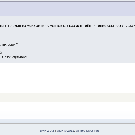
ры, то один из моих экспериментов как раз для тебя - чтение секторов диска
истых дорог?
...
, "Сезон туманов"
SMF 2.0.2
|
SMF © 2011
,
Simple Machines