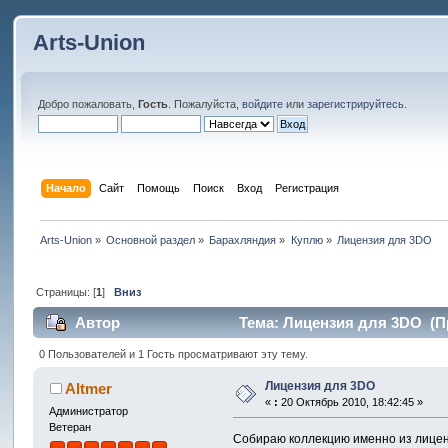
Arts-Union
Добро пожаловать,
Гость
. Пожалуйста,
войдите
или
зарегистрируйтесь
.
Начало
Сайт
Помощь
Поиск
Вход
Регистрация
Arts-Union
»
Основной раздел
»
Барахляндия
»
Куплю
»
Лицензия для 3DO
Страницы: [
1
]
Вниз
Автор
Тема: Лицензия для 3DO (Пр
0 Пользователей и 1 Гость просматривают эту тему.
Лицензия для 3DO
Altmer
«
:
20 Октябрь 2010, 18:42:45 »
Администратор
Ветеран
Собираю коллекцию именно из лицен