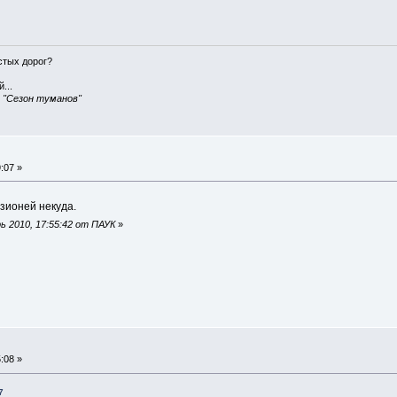
истых дорог?
...
, "Сезон туманов"
:07 »
зионей некуда.
 2010, 17:55:42 от ПАУК
»
:08 »
7