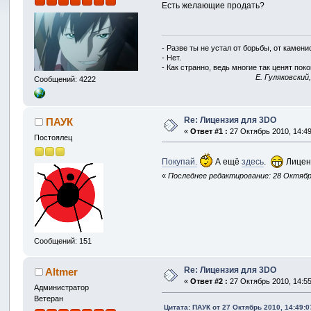
Есть желающие продать?
- Разве ты не устал от борьбы, от камен
- Нет.
- Как странно, ведь многие так ценят покой
E. Гуляковский
Сообщений: 4222
Re: Лицензия для 3DO
ПАУК
«
Ответ #1 :
27 Октябрь 2010, 14:49
Постоялец
Покупай.
А ещё
здесь
.
Лицен
«
Последнее редактирование: 28 Октябрь
Сообщений: 151
Re: Лицензия для 3DO
Altmer
«
Ответ #2 :
27 Октябрь 2010, 14:55
Администратор
Ветеран
Цитата: ПАУК от 27 Октябрь 2010, 14:49:0