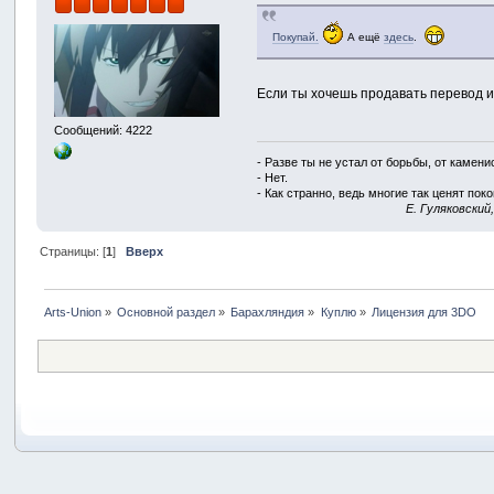
Покупай.
А ещё
здесь
.
Если ты хочешь продавать перевод иг
Сообщений: 4222
- Разве ты не устал от борьбы, от камен
- Нет.
- Как странно, ведь многие так ценят покой
E. Гуляковский
Страницы: [
1
]
Вверх
Arts-Union
»
Основной раздел
»
Барахляндия
»
Куплю
»
Лицензия для 3DO