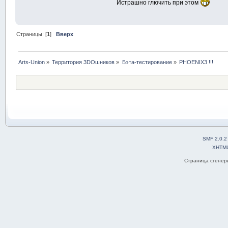
Истрашно глючить при этом
Страницы: [
1
]
Вверх
Arts-Union
»
Территория 3DOшников
»
Бэта-тестирование
»
PHOENIX3 !!!
SMF 2.0.2
XHTM
Страница сгенери