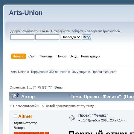
Arts-Union
Добро пожаловать,
Гость
. Пожалуйста,
войдите
или
зарегистрируйтесь
.
Начало
Сайт
Помощь
Поиск
Вход
Регистрация
Arts-Union
»
Территория 3DOшников
»
Эмуляция
»
Проект "Феникс"
Страницы:
1
...
74
75
[
76
]
77
Вниз
Автор
Тема: Проект "Феникс" (Проч
0 Пользователей и 15 Гостей просматривают эту тему.
Проект "Феникс"
Altmer
«
:
17 Декабрь 2010, 23:27:14 »
Администратор
Ветеран