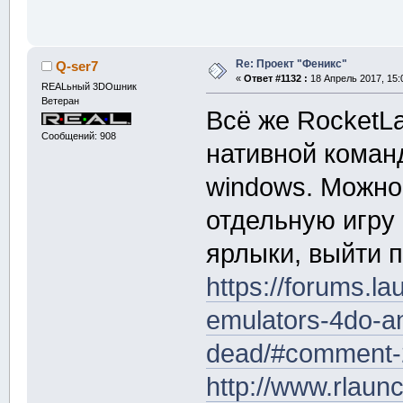
Re: Проект "Феникс"
Q-ser7
«
Ответ #1132 :
18 Апрель 2017, 15:
REALьный 3DOшник
Ветеран
Всё же RocketL
Сообщений: 908
нативной команд
windows. Можно
отдельную игру
ярлыки, выйти п
https://forums.l
emulators-4do-an
dead/#comment
http://www.rlaun