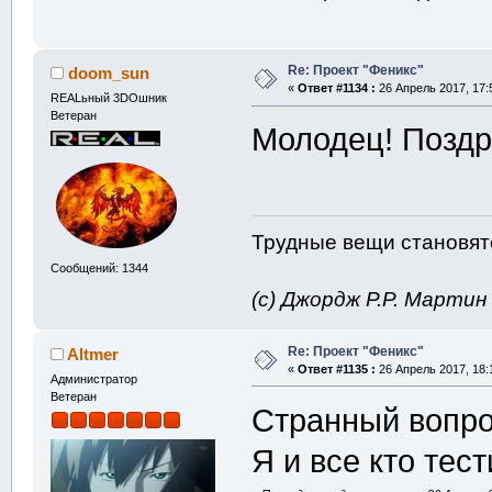
Re: Проект "Феникс"
doom_sun
«
Ответ #1134 :
26 Апрель 2017, 17:
REALьный 3DOшник
Ветеран
Молодец! Поздра
Трудные вещи становятс
Сообщений: 1344
(с) Джордж Р.Р. Марти
Re: Проект "Феникс"
Altmer
«
Ответ #1135 :
26 Апрель 2017, 18:
Администратор
Ветеран
Странный вопрос
Я и все кто тес