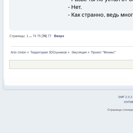
- Нет.
- Как странно, ведь мног
Страницы:
1
...
74
75
[
76
]
77
Вверх
Arts-Union
»
Территория 3DOшников
»
Эмуляция
»
Проект "Феникс"
SMF 2.0.2
XHTM
Страница сгенери