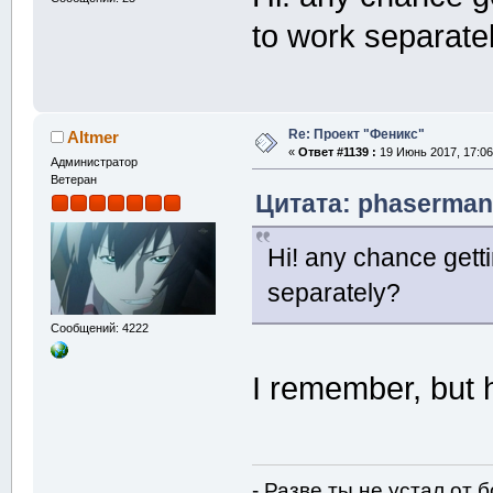
to work separate
Re: Проект "Феникс"
Altmer
«
Ответ #1139 :
19 Июнь 2017, 17:06
Администратор
Ветеран
Цитата: phasermani
Hi! any chance gett
separately?
Сообщений: 4222
I remember, but h
- Разве ты не устал от 