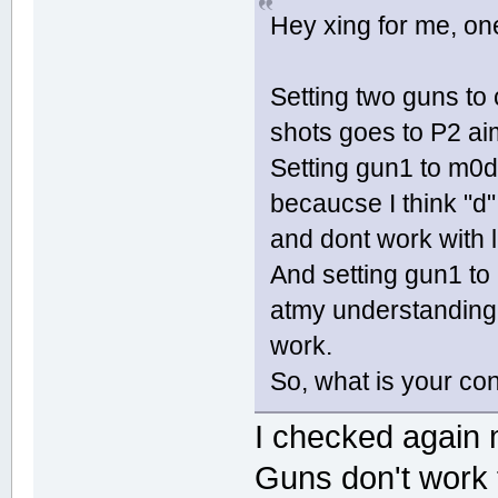
Hey xing for me, on
Setting two guns to
shots goes to P2 ai
Setting gun1 to m0
becaucse I think "d
and dont work with l
And setting gun1 t
atmy understanding 
work.
So, what is your co
I checked again 
Guns don't work 