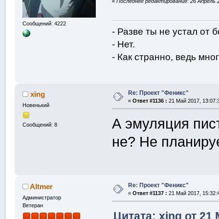
«
Последнее редактирование: 26 Апрель 20
Сообщений: 4222
- Разве ты не устал от 
- Нет.
- Как странно, ведь мног
Re: Проект "Феникс"
xing
«
Ответ #1136 :
21 Май 2017, 13:07:
Новенький
А эмуляция пис
Сообщений: 8
не? Не планиру
Re: Проект "Феникс"
Altmer
«
Ответ #1137 :
21 Май 2017, 15:32:
Администратор
Ветеран
Цитата: xing от 21 