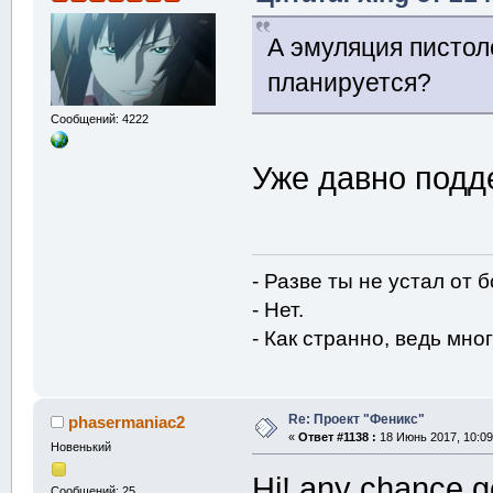
А эмуляция пистол
планируется?
Сообщений: 4222
Уже давно подд
- Разве ты не устал от 
- Нет.
- Как странно, ведь мног
Re: Проект "Феникс"
phasermaniac2
«
Ответ #1138 :
18 Июнь 2017, 10:09
Новенький
Hi! any chance g
Сообщений: 25