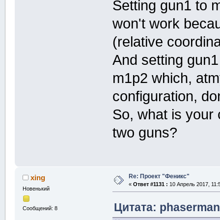
Setting gun1 to
won't work becau
(relative coordin
And setting gun
m1p2 which, atmy
configuration, do
So, what is your
two guns?
Re: Проект "Феникс"
xing
«
Ответ #1131 :
10 Апрель 2017, 11:5
Новенький
Цитата: phasermani
Сообщений: 8