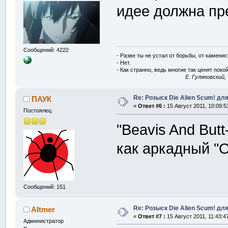
идее должна пр
Сообщений: 4222
- Разве ты не устал от борьбы, от камени
- Нет.
- Как странно, ведь многие так ценят покой
E. Гуляковский,
Re: Розыск Die Alien Scum! для
ПАУК
«
Ответ #6 :
15 Август 2011, 10:09:5
Постоялец
"Beavis And Butt
как аркадный 
Сообщений: 151
Re: Розыск Die Alien Scum! для
Altmer
«
Ответ #7 :
15 Август 2011, 11:43:4
Администратор