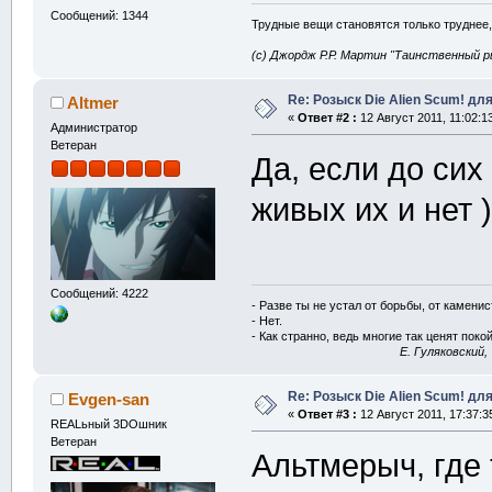
Сообщений: 1344
Трудные вещи становятся только труднее,
(с) Джордж Р.Р. Мартин "Таинственный р
Re: Розыск Die Alien Scum! для
Altmer
«
Ответ #2 :
12 Август 2011, 11:02:1
Администратор
Ветеран
Да, если до сих
живых их и нет 
Сообщений: 4222
- Разве ты не устал от борьбы, от камени
- Нет.
- Как странно, ведь многие так ценят покой
E. Гуляковский,
Re: Розыск Die Alien Scum! для
Evgen-san
«
Ответ #3 :
12 Август 2011, 17:37:3
REALьный 3DOшник
Ветеран
Альтмерыч, где 