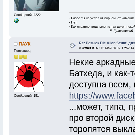
Сообщений: 4222
- Разве ты не устал от борьбы, от камени
- Нет.
- Как странно, ведь многие так ценят покой
E. Гуляковский,
Re: Розыск Die Alien Scum! для
ПАУК
«
Ответ #14 :
16 Май 2016, 17:52:14
Постоялец
Некие аркадные
Батхеда, и как-
доступна всем, 
https://www.fac
Сообщений: 151
...может, типа, 
про второй дис
торопятся выкл