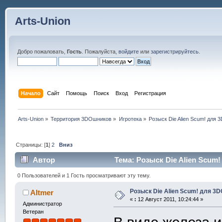
Arts-Union
Добро пожаловать,
Гость
. Пожалуйста,
войдите
или
зарегистрируйтесь
.
Начало
Сайт
Помощь
Поиск
Вход
Регистрация
Arts-Union
»
Территория 3DOшников
»
Игротека
»
Розыск Die Alien Scum! для 3
Страницы: [
1
]
2
Вниз
Автор
Тема: Розыск Die Alien Scum!
0 Пользователей и 1 Гость просматривают эту тему.
Розыск Die Alien Scum! для 3DO
Altmer
«
:
12 Август 2011, 10:24:44 »
Администратор
Ветеран