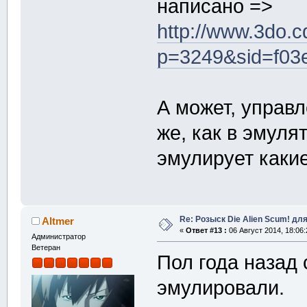
написано =>
http://www.3do.c
p=3249&sid=f0
А может, управл
же, как в эмуля
эмулирует каки
Re: Розыск Die Alien Scum! для
Altmer
«
Ответ #13 :
06 Август 2014, 18:06:
Администратор
Ветеран
Пол года назад 
эмулировали.