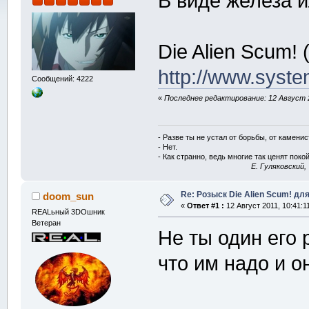
В виде железа и
Die Alien Scum! (
http://www.syst
Сообщений: 4222
«
Последнее редактирование: 12 Август 2
- Разве ты не устал от борьбы, от камени
- Нет.
- Как странно, ведь многие так ценят покой
E. Гуляковский,
Re: Розыск Die Alien Scum! для
doom_sun
«
Ответ #1 :
12 Август 2011, 10:41:1
REALьный 3DOшник
Ветеран
Не ты один его
что им надо и