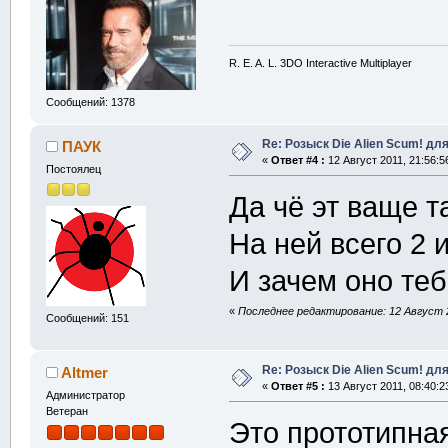
R. E. A. L. 3DO Interactive Multiplayer
Сообщений: 1378
Re: Розыск Die Alien Scum! для
ПАУК
«
Ответ #4 :
12 Август 2011, 21:56:5
Постоялец
Да чё эт ваще т
На ней всего 2
И зачем оно те
«
Последнее редактирование: 12 Август 2
Сообщений: 151
Re: Розыск Die Alien Scum! для
Altmer
«
Ответ #5 :
13 Август 2011, 08:40:2
Администратор
Ветеран
Это прототипная