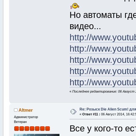
Но автоматы гд
видео...
http://www.you
http://www.you
http://www.you
http://www.you
http://www.you
«
Последнее редактирование: 06 Август 2
Re: Розыск Die Alien Scum! для
Altmer
«
Ответ #11 :
06 Август 2014, 16:42:
Администратор
Ветеран
Все у кого-то ес