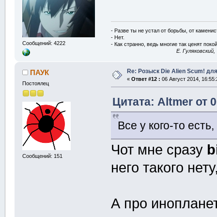
- Разве ты не устал от борьбы, от камени
- Нет.
Сообщений: 4222
- Как странно, ведь многие так ценят покой
E. Гуляковский,
Re: Розыск Die Alien Scum! для
ПАУК
«
Ответ #12 :
06 Август 2014, 16:55:
Постоялец
Цитата: Altmer от 0
Все у кого-то есть,
Чот мне сразу
b
Сообщений: 151
него такого нету
А про иноплане