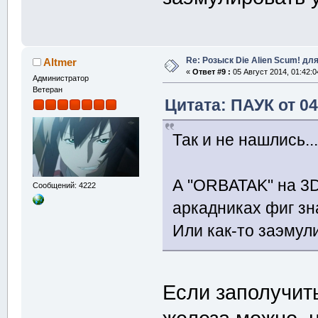
Re: Розыск Die Alien Scum! для
Altmer
«
Ответ #9 :
05 Август 2014, 01:42:0
Администратор
Ветеран
Цитата: ПАУК от 04
Так и не нашлись..
А "ORBATAK" на 3D
Сообщений: 4222
аркадниках фиг зн
Или как-то заэмул
Если заполучить