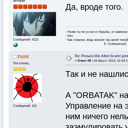
Ветеран
Да, вроде того.
- Разве ты не устал от борьбы, от камени
- Нет.
Сообщений: 4222
- Как странно, ведь многие так ценят покой
E. Гуляковский,
Re: Розыск Die Alien Scum! для
ПАУК
«
Ответ #8 :
04 Август 2014, 21:54:1
Постоялец
Так и не нашлис
А "ORBATAK" на
Управление на э
Сообщений: 151
ним ничего нель
заэмулировать у