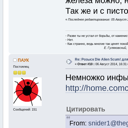
железа можно, н
Так же и с пист
«
Последнее редактирование: 05 Август 2
- Разве ты не устал от борьбы, от камени
- Нет.
- Как странно, ведь многие так ценят покой
E. Гуляковский,
Re: Розыск Die Alien Scum! для
ПАУК
«
Ответ #10 :
06 Август 2014, 16:31:
Постоялец
Немножко инфы 
http://home.comc
Цитировать
Сообщений: 151
From:
snider1@theg