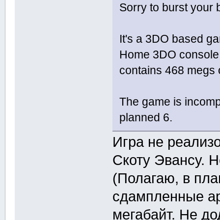
Sorry to burst your 
It's a 3DO based ga
Home 3DO console. I
contains 468 megs o
The game is incompl
planned 6.
Игра не реализ
Скоту Эвансу. Н
(Полагаю, в пла
сдампленные ар
мегабайт. Не до