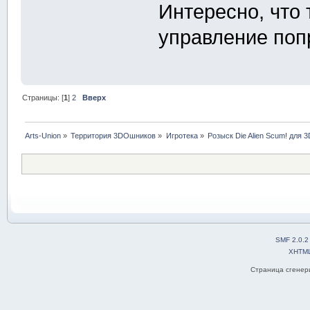
Интересно, что 
управление поп
Страницы: [
1
]
2
Вверх
Arts-Union
»
Территория 3DOшников
»
Игротека
»
Розыск Die Alien Scum! для 3
SMF 2.0.2
XHTM
Страница сгенери